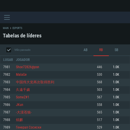
MAIN
ESPORTS
Tabelas de líderes
AB
RB
SB
Mês passado
LUGAR
JOGADOR
7981
Shoe72826@psn
446
1.0K
7982
MalaGe
530
1.0K
REQUERIMENTOS DE SISTEMA
7983
中国伟大党再次取得胜利
568
1.0K
7984
久遠千歲
503
1.0K
PC
MAC
7985
SomeZ#1
567
1.0K
Linux
7986
JKun
558
1.0K
Mínimo
Mínimo
Mínimo
7987
-大漠苍狼-
565
1.0K
Sistema Operativo: Windows 10 (64 bit)
Sistema Operativo: Mac OS Big Sur 11.0 ou versão mais recente
Sistema Operativo: Distribuições mais modernas do Linux de 64bit
7988
炫麒
517
1.0K
7989
Генерал Сосиски
529
1.0K
Processador: Dual-Core 2.2 GHz
Processador: Core i5 2.2GHz mínimo (Intel Xeon não suportado)
Processador: Dual-Core 2.4 GHz