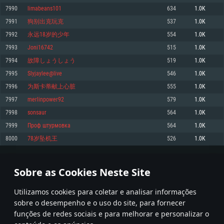
7990
limabeans101
634
1.0K
Memória: 4GB
Memória: 6 GB
Memória: 4 GB
7991
狗别出克玩克
537
1.0K
Placa Gráfica: Placa com DirectX 11: AMD Radeon 77XX / NVIDIA GeForce
Placa Gráfica: Intel Iris Pro 5200 (Mac), equivalentes AMD/Nvidia para Mac.
Placa Gráfica: NVIDIA 660 com os drivers mais recentes (não mais de 6
GTX 660. Resolução mínima suportada: 720p
Resolução mínima suportada: 720p com suporte Metal.
meses) / equivalentes AMD com os drivers mais recentes com suporte
7992
永远18岁的少年
554
1.0K
Vulkan (não mais de 6 meses); Resolução mínima suportada: 720p.
Network: Internet de banda larga.
Network: Internet de banda larga.
7993
Joni16742
515
1.0K
Network: Internet de banda larga.
Disco: 23,1 GB
Disco: 21,5 GB
7994
故障しょうしょう
519
1.0K
Disco: 21,5 GB
7995
Slyjaylee@live
546
1.0K
Recomendado
Recomendado
Recomendado
7996
为斯卡蒂献上心脏
555
1.0K
Sistema Operativo: Windows 10/11 (64 bit)
Sistema Operativo: Mac OS Big Sur 11.0 ou versão mais recente
Sistema Operativo: Ubuntu 20.04 64bit
7997
merlinpower92
579
1.0K
Processador: Intel Core i5, Ryzen 5 3600 ou superior
Processador: Core i7 (Intel Xeon não suportado)
7998
sonsaur
564
1.0K
Processador: Intel Core i7
Memória: 16 GB ou mais
Memória: 8 GB
7999
Проф штурмовка
564
1.0K
Memória: 16 GB
Placa Gráfica: Placa com DirectX 11 ou superior; Nvidia GeForce 1060 ou
Placa Gráfica: Radeon Vega II ou superior com suporte Metal.
8000
78岁坠机王
526
1.0K
superior, Radeon RX 570 ou superior
Placa Gráfica: NVIDIA 1060 com os drivers mais recentes (não mais de 6
Network: Internet de banda larga.
meses) / equivalentes AMD (Radeon RX 570) com os drivers mais recentes
Network: Internet de banda larga.
(não mais de 6 meses) com suporte Vulkan.
Disco: 60,2 GB
399
400
401
500
Disco: 75,9 GB
Network: Internet de banda larga.
Sobre as Cookies Neste Site
Disco: 60,2 GB
* Tabela atualiza uma vez por dia
Utilizamos cookies para coletar e analisar informações
sobre o desempenho e o uso do site, para fornecer
funções de redes sociais e para melhorar e personalizar o