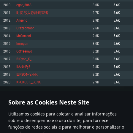
2010
egor_6868
3.0K
5.6K
Memória: 4GB
Memória: 6 GB
Memória: 4 GB
2011
时间尽头静静观望者
2.7K
5.6K
Placa Gráfica: Placa com DirectX 11: AMD Radeon 77XX / NVIDIA GeForce
Placa Gráfica: Intel Iris Pro 5200 (Mac), equivalentes AMD/Nvidia para Mac.
Placa Gráfica: NVIDIA 660 com os drivers mais recentes (não mais de 6
GTX 660. Resolução mínima suportada: 720p
Resolução mínima suportada: 720p com suporte Metal.
meses) / equivalentes AMD com os drivers mais recentes com suporte
2012
Angeho
2.9K
5.6K
Vulkan (não mais de 6 meses); Resolução mínima suportada: 720p.
Network: Internet de banda larga.
Network: Internet de banda larga.
2013
Crazedmoon
2.6K
5.6K
Network: Internet de banda larga.
Disco: 23,1 GB
Disco: 21,5 GB
2014
MrCorrect
2.6K
5.6K
Disco: 21,5 GB
2015
horogan
3.0K
5.6K
Recomendado
Recomendado
Recomendado
2016
Coffeeowo
3.2K
5.6K
Sistema Operativo: Windows 10/11 (64 bit)
Sistema Operativo: Mac OS Big Sur 11.0 ou versão mais recente
Sistema Operativo: Ubuntu 20.04 64bit
2017
BiGyon_K_
3.0K
5.6K
Processador: Intel Core i5, Ryzen 5 3600 ou superior
Processador: Core i7 (Intel Xeon não suportado)
2018
IkAr0sEy3
2.8K
5.6K
Processador: Intel Core i7
Memória: 16 GB ou mais
Memória: 8 GB
2019
ШИЗОФРЕНИК
3.2K
5.6K
Memória: 16 GB
Placa Gráfica: Placa com DirectX 11 ou superior; Nvidia GeForce 1060 ou
Placa Gráfica: Radeon Vega II ou superior com suporte Metal.
2020
KROKODIL_GENA
2.9K
5.6K
superior, Radeon RX 570 ou superior
Placa Gráfica: NVIDIA 1060 com os drivers mais recentes (não mais de 6
Network: Internet de banda larga.
meses) / equivalentes AMD (Radeon RX 570) com os drivers mais recentes
Network: Internet de banda larga.
(não mais de 6 meses) com suporte Vulkan.
Disco: 60,2 GB
100
101
102
201
Disco: 75,9 GB
Network: Internet de banda larga.
Sobre as Cookies Neste Site
Disco: 60,2 GB
* Tabela atualiza uma vez por dia
Utilizamos cookies para coletar e analisar informações
sobre o desempenho e o uso do site, para fornecer
funções de redes sociais e para melhorar e personalizar o