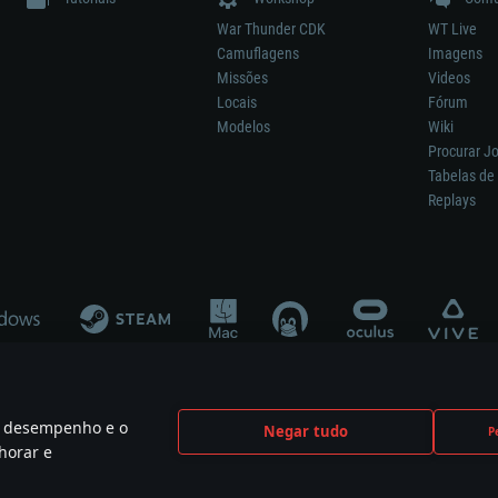
War Thunder CDK
WT Live
Camuflagens
Imagens
Missões
Videos
Locais
Fórum
Modelos
Wiki
Procurar J
Tabelas de 
Replays
 o desempenho e o
Negar tudo
P
ão significa participação no desenvolvimento, patrocínio ou aval do respetivo co
horar e
mes are the property of their respective owners.
Política de Privacidade