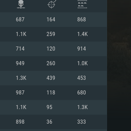
687
164
868
1.1K
259
1.4K
714
120
914
949
260
1.0K
1.3K
439
453
987
118
680
ISTEMA
1.1K
95
1.3K
898
36
333
Linux