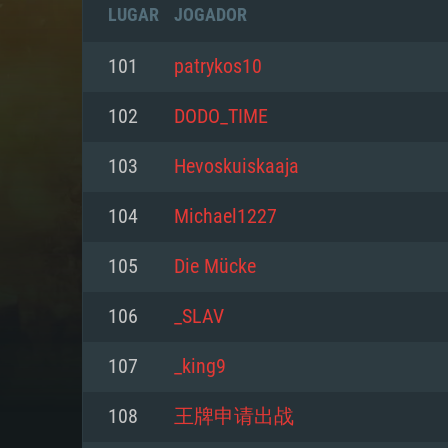
LUGAR
JOGADOR
101
patrykos10
102
DODO_TIME
103
Hevoskuiskaaja
104
Michael1227
105
Die Mücke
106
_SLAV
REQUE
107
_king9
108
王牌申请出战
PC