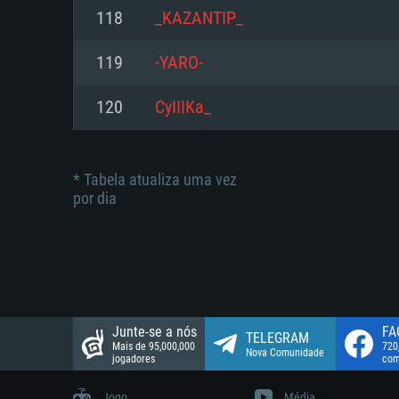
suportada: 720p.
Disco: 23,1 GB
118
_KAZANTIP_
Network: Internet de banda larga
Network: Internet de banda larga
119
-YARO-
Disco: 21,5 GB
Disco: 21,5 GB
120
CyIIIKa_
* Tabela atualiza uma vez
por dia
Junte-se a nós
FA
TELEGRAM
Mais de 95,000,000
720
Nova Comunidade
jogadores
com
Jogo
Média