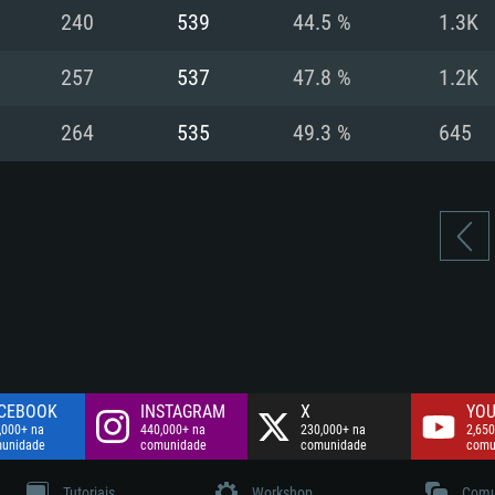
Disco: 60,2 GB
240
539
44.5 %
1.3K
.
Network: Internet 
Disco: 75,9 GB
.
257
537
47.8 %
1.2K
Disco: 60,2 GB
264
535
49.3 %
645
CEBOOK
INSTAGRAM
X
YOU
,000+ na
440,000+ na
230,000+ na
2,650
unidade
comunidade
comunidade
comu
Tutoriais
Workshop
Comu