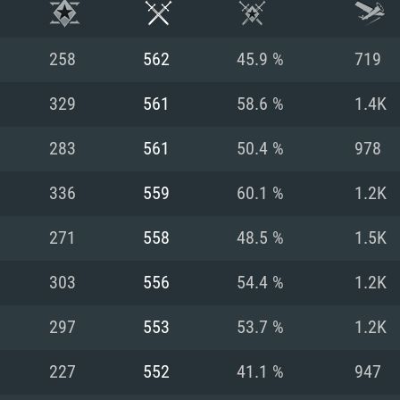
258
562
45.9 %
719
329
561
58.6 %
1.4K
283
561
50.4 %
978
336
559
60.1 %
1.2K
271
558
48.5 %
1.5K
303
556
54.4 %
1.2K
RIMENTOS DE S
297
553
53.7 %
1.2K
227
552
41.1 %
947
MAC