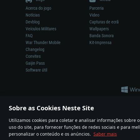
Acerca do jogo
Parceria
Notícias
Video
Devblog
Capturas de ecrã
Veículos Militares
Wallpapers
FAQ
Banda Sonora
War Thunder Mobile
Kit-Imprensa
Changelog
Convites
Gaijin Pass
Software útil
Sobre as Cookies Neste Site
Utilizamos cookies para coletar e analisar informações sobre
A reprodução de qualquer sistema de armas ou veículo neste jogo n
uso do site, para fornecer funções de redes sociais e para mel
© 2011—2026 Gaijin Games Kft. All trademarks, logos and brand na
personalizar o conteúdo e os anúncios.
Saber mais
Termos e condições
Termos de Serviço