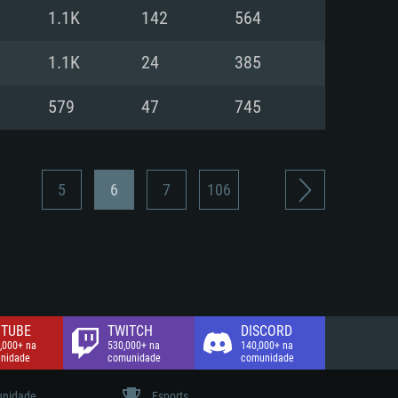
1.1K
142
564
de banda larga.
1.1K
24
385
579
47
745
5
6
7
106
TUBE
TWITCH
DISCORD
,000+ na
530,000+ na
140,000+ na
nidade
comunidade
comunidade
nidade
Esports