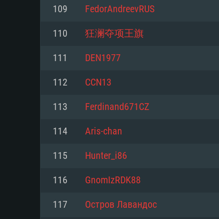
109
FedorAndreevRUS
Mínimo
Mínimo
Mínimo
110
狂澜夺项王旗
111
DEN1977
Sistema Operativo: Windows 10 (
Sistema Operativo: Mac OS Big S
Sistema Operativo: Distribuiçõ
mais recente
do Linux de 64bit
112
CCN13
Processador: Dual-Core 2.2 GHz
Processador: Core i5 2.2GHz mí
Processador: Dual-Core 2.4 GHz
113
Ferdinand671CZ
Memória: 4GB
não suportado)
114
Aris-chan
Memória: 4 GB
Placa Gráfica: Placa com Direc
Memória: 6 GB
115
Hunter_i86
77XX / NVIDIA GeForce GTX 660
Placa Gráfica: NVIDIA 660 com o
mínima suportada: 720p
Placa Gráfica: Intel Iris Pro 5200
recentes (não mais de 6 meses) 
116
GnomIzRDK88
equivalentes AMD/Nvidia para 
AMD com os drivers mais recen
Network: Internet de banda larga
mínima suportada: 720p com su
Vulkan (não mais de 6 meses); 
117
Остров Лавандос