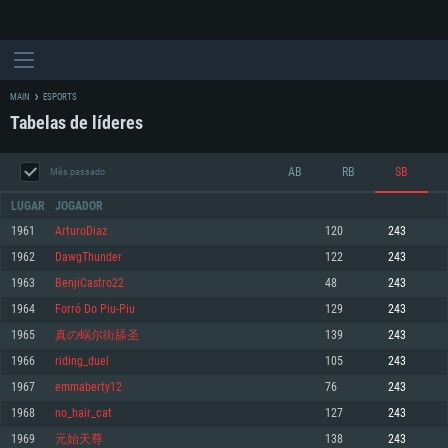
MAIN
ESPORTS
Tabelas de líderes
AB
RB
SB
Mês passado
LUGAR
JOGADOR
1961
ArturoDiaz
120
243
1962
DawgThunder
122
243
REQUERIMENTOS DE SISTEMA
1963
BenjiCastro22
48
243
1964
Forró Do Piu-Piu
129
243
PC
MAC
1965
真の蜗尔街舔圣
139
243
Linux
1966
riding_duel
105
243
Mínimo
Mínimo
Mínimo
1967
emmaberty12
76
243
Sistema Operativo: Windows 10 (64 bit)
Sistema Operativo: Mac OS Big Sur 11.0 ou versão mais recente
Sistema Operativo: Distribuições mais modernas do Linux de 64bit
1968
no_hair_cat
127
243
1969
元始天尊
138
243
Processador: Dual-Core 2.2 GHz
Processador: Core i5 2.2GHz mínimo (Intel Xeon não suportado)
Processador: Dual-Core 2.4 GHz