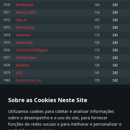
1970
Dem0ngh0st
163
243
Memória: 4GB
Memória: 6 GB
Memória: 4 GB
1971
Nikolay_55555
114
243
Placa Gráfica: Placa com DirectX 11: AMD Radeon 77XX / NVIDIA GeForce
Placa Gráfica: Intel Iris Pro 5200 (Mac), equivalentes AMD/Nvidia para Mac.
Placa Gráfica: NVIDIA 660 com os drivers mais recentes (não mais de 6
GTX 660. Resolução mínima suportada: 720p
Resolução mínima suportada: 720p com suporte Metal.
meses) / equivalentes AMD com os drivers mais recentes com suporte
1972
Odiu_m
107
243
Vulkan (não mais de 6 meses); Resolução mínima suportada: 720p.
Network: Internet de banda larga.
Network: Internet de banda larga.
1973
MrFreegiving
173
243
Network: Internet de banda larga.
Disco: 23,1 GB
Disco: 21,5 GB
1974
Deedmeet
115
243
Disco: 21,5 GB
1975
wowqnmlgb
135
243
Recomendado
Recomendado
Recomendado
1976
a1929476015006@psn
115
243
Sistema Operativo: Windows 10/11 (64 bit)
Sistema Operativo: Mac OS Big Sur 11.0 ou versão mais recente
Sistema Operativo: Ubuntu 20.04 64bit
1977
KateMixa@psn
129
242
Processador: Intel Core i5, Ryzen 5 3600 ou superior
Processador: Core i7 (Intel Xeon não suportado)
1978
MissInput
129
242
Processador: Intel Core i7
Memória: 16 GB ou mais
Memória: 8 GB
1979
赤军
141
242
Memória: 16 GB
Placa Gráfica: Placa com DirectX 11 ou superior; Nvidia GeForce 1060 ou
Placa Gráfica: Radeon Vega II ou superior com suporte Metal.
1980
Κωνσταντίνος_ΙΑ
129
242
superior, Radeon RX 570 ou superior
Placa Gráfica: NVIDIA 1060 com os drivers mais recentes (não mais de 6
Network: Internet de banda larga.
meses) / equivalentes AMD (Radeon RX 570) com os drivers mais recentes
Network: Internet de banda larga.
(não mais de 6 meses) com suporte Vulkan.
Disco: 60,2 GB
98
99
100
199
Disco: 75,9 GB
Network: Internet de banda larga.
Sobre as Cookies Neste Site
Disco: 60,2 GB
* Tabela atualiza uma vez por dia
Utilizamos cookies para coletar e analisar informações
sobre o desempenho e o uso do site, para fornecer
funções de redes sociais e para melhorar e personalizar o