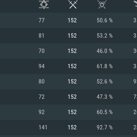
77
152
50.6 %
3
81
152
53.2 %
3
70
152
46.0 %
3
94
152
61.8 %
3
80
152
52.6 %
9
72
152
47.3 %
7
RIMENTOS DE S
92
152
60.5 %
2
141
152
92.7 %
2
MAC