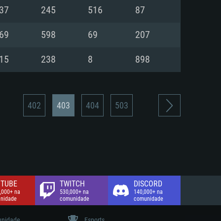
37
245
516
87
de banda larga.
69
598
69
207
15
238
8
898
402
403
404
503
TUBE
TWITCH
DISCORD
,000+ na
530,000+ na
140,000+ na
nidade
comunidade
comunidade
nidade
Esports