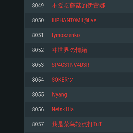
8049
不爱吃蘑菇的伊蕾娜
Mínimo
Mínimo
Mínimo
8050
IllPHANT0Mll@live
8051
tymoszenko
Sistema Operativo: Windows 10 (
Sistema Operativo: Mac OS Big S
Sistema Operativo: Distribuiçõ
mais recente
do Linux de 64bit
8052
ヰ世界の情緒
Processador: Dual-Core 2.2 GHz
Processador: Core i5 2.2GHz mí
Processador: Dual-Core 2.4 GHz
8053
SP4C31NV4D3R
Memória: 4GB
não suportado)
8054
SOKERツ
Memória: 4 GB
Placa Gráfica: Placa com Direc
Memória: 6 GB
8055
lvyang
77XX / NVIDIA GeForce GTX 660
Placa Gráfica: NVIDIA 660 com o
mínima suportada: 720p
Placa Gráfica: Intel Iris Pro 5200
recentes (não mais de 6 meses) 
8056
Netsk1lla
equivalentes AMD/Nvidia para 
AMD com os drivers mais recen
Network: Internet de banda larga
mínima suportada: 720p com su
Vulkan (não mais de 6 meses); 
8057
我是菜鸟轻点打TuT