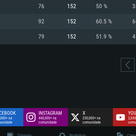
Disco: 60,2 GB
76
152
50 %
3
.
Network: Internet 
Disco: 75,9 GB
.
92
152
60.5 %
6
Disco: 60,2 GB
79
152
51.9 %
4
CEBOOK
INSTAGRAM
X
YOU
,000+ na
440,000+ na
230,000+ na
2,650
unidade
comunidade
comunidade
comu
Tutoriais
Workshop
Comu