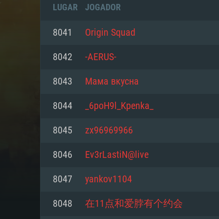
LUGAR
JOGADOR
8041
Origin Squad
8042
-AERUS-
8043
Мама вкусна
8044
_6poH9l_Kpenka_
8045
zx96969966
8046
Ev3rLastiN@live
REQUE
8047
yankov1104
8048
在11点和爱脖有个约会
PC