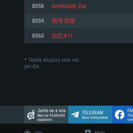
suportada: 720p.
Disco: 23,1 GB
8058
Annihilate_Dia
Network: Internet de banda larga
Network: Internet de banda larga
8059
戰争雷猴
Disco: 21,5 GB
Disco: 21,5 GB
8060
拾忆#17
* Tabela atualiza uma vez
por dia
Junte-se a nós
FA
TELEGRAM
Mais de 95,000,000
720
Nova Comunidade
jogadores
com
Jogo
Média