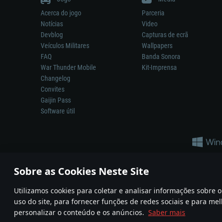
Acerca do jogo
Parceria
Notícias
Video
Devblog
Capturas de ecrã
Veículos Militares
Wallpapers
FAQ
Banda Sonora
War Thunder Mobile
Kit-Imprensa
Changelog
Convites
Gaijin Pass
Software útil
Sobre as Cookies Neste Site
Utilizamos cookies para coletar e analisar informações sobre
A reprodução de qualquer sistema de armas ou veículo neste jogo n
uso do site, para fornecer funções de redes sociais e para mel
© 2011—2026 Gaijin Games Kft. All trademarks, logos and brand na
personalizar o conteúdo e os anúncios.
Saber mais
Termos e condições
Termos de Serviço