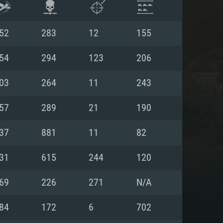
52
283
12
155
54
294
123
206
03
264
11
243
57
289
21
190
37
881
11
82
31
615
244
120
ISTEMA
69
226
271
N/A
84
172
6
702
Linux