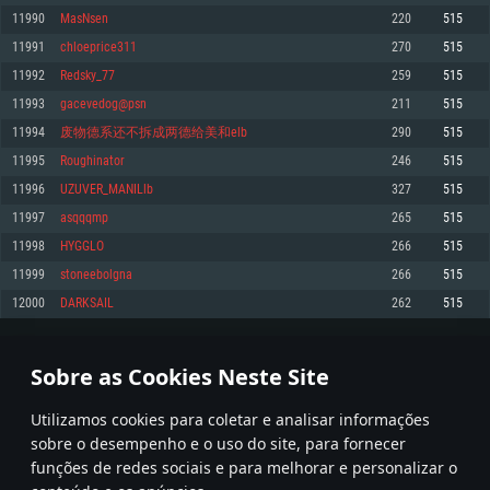
11990
MasNsen
220
515
Memória: 4GB
Memória: 6 GB
Memória: 4 GB
11991
chloeprice311
270
515
Placa Gráfica: Placa com DirectX 11: AMD Radeon 77XX / NVIDIA GeForce
Placa Gráfica: Intel Iris Pro 5200 (Mac), equivalentes AMD/Nvidia para Mac.
Placa Gráfica: NVIDIA 660 com os drivers mais recentes (não mais de 6
GTX 660. Resolução mínima suportada: 720p
Resolução mínima suportada: 720p com suporte Metal.
meses) / equivalentes AMD com os drivers mais recentes com suporte
11992
Redsky_77
259
515
Vulkan (não mais de 6 meses); Resolução mínima suportada: 720p.
Network: Internet de banda larga.
Network: Internet de banda larga.
11993
gacevedog@psn
211
515
Network: Internet de banda larga.
Disco: 23,1 GB
Disco: 21,5 GB
11994
废物德系还不拆成两德给美和elb
290
515
Disco: 21,5 GB
11995
Roughinator
246
515
Recomendado
Recomendado
Recomendado
11996
UZUVER_MANILlb
327
515
Sistema Operativo: Windows 10/11 (64 bit)
Sistema Operativo: Mac OS Big Sur 11.0 ou versão mais recente
Sistema Operativo: Ubuntu 20.04 64bit
11997
asqqqmp
265
515
Processador: Intel Core i5, Ryzen 5 3600 ou superior
Processador: Core i7 (Intel Xeon não suportado)
11998
HYGGLO
266
515
Processador: Intel Core i7
Memória: 16 GB ou mais
Memória: 8 GB
11999
stoneebolgna
266
515
Memória: 16 GB
Placa Gráfica: Placa com DirectX 11 ou superior; Nvidia GeForce 1060 ou
Placa Gráfica: Radeon Vega II ou superior com suporte Metal.
12000
DARKSAIL
262
515
superior, Radeon RX 570 ou superior
Placa Gráfica: NVIDIA 1060 com os drivers mais recentes (não mais de 6
Network: Internet de banda larga.
meses) / equivalentes AMD (Radeon RX 570) com os drivers mais recentes
Network: Internet de banda larga.
(não mais de 6 meses) com suporte Vulkan.
Disco: 60,2 GB
599
600
601
700
Disco: 75,9 GB
Network: Internet de banda larga.
Sobre as Cookies Neste Site
Disco: 60,2 GB
* Tabela atualiza uma vez por dia
Utilizamos cookies para coletar e analisar informações
sobre o desempenho e o uso do site, para fornecer
funções de redes sociais e para melhorar e personalizar o