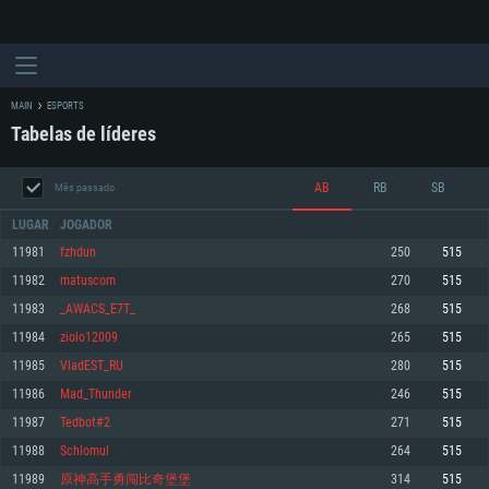
MAIN
ESPORTS
Tabelas de líderes
AB
RB
SB
Mês passado
LUGAR
JOGADOR
11981
fzhdun
250
515
11982
matuscom
270
515
REQUERIMENTOS DE SISTEMA
11983
_AWACS_E7T_
268
515
11984
ziolo12009
265
515
PC
MAC
11985
VladEST_RU
280
515
Linux
11986
Mad_Thunder
246
515
Mínimo
Mínimo
Mínimo
11987
Tedbot#2
271
515
Sistema Operativo: Windows 10 (64 bit)
Sistema Operativo: Mac OS Big Sur 11.0 ou versão mais recente
Sistema Operativo: Distribuições mais modernas do Linux de 64bit
11988
Schlomul
264
515
11989
原神高手勇闯比奇堡堡
314
515
Processador: Dual-Core 2.2 GHz
Processador: Core i5 2.2GHz mínimo (Intel Xeon não suportado)
Processador: Dual-Core 2.4 GHz