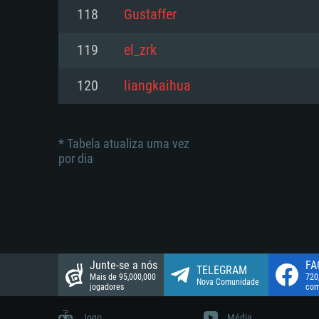
suportada: 720p.
Disco: 23,1 GB
118
Gustaffer
Network: Internet de banda larga
Network: Internet de banda larga
119
el_zrk
Disco: 21,5 GB
Disco: 21,5 GB
120
liangkaihua
* Tabela atualiza uma vez
por dia
Junte-se a nós
FA
TELEGRAM
Mais de 95,000,000
720
Nova Comunidade
jogadores
com
Jogo
Média