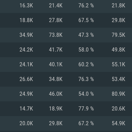
16.3K
21.4K
76.2 %
21.8K
Recomendad
Recomendad
Recomendad
18.8K
27.8K
67.5 %
29.8K
34.9K
73.8K
47.3 %
79.5K
64 bit)
ur 11.0 ou versão
es mais modernas
Sistema Operativo
Sistema Operativo
Sistema Operativo
mais recente
24.2K
41.7K
58.0 %
49.8K
Processador: Intel
Processador: Intel
nimo (Intel Xeon
superior
Processador: Core
24.1K
40.1K
60.2 %
55.1K
Memória: 16 GB
26.6K
34.8K
76.3 %
53.4K
Memória: 16 GB o
Memória: 8 GB
tX 11: AMD Radeon
Placa Gráfica: NV
24.9K
46.0K
54.0 %
80.9K
. Resolução
s drivers mais
Placa Gráfica: Pla
Placa Gráfica: Ra
recentes (não mai
 (Mac),
/ equivalentes
Nvidia GeForce 10
suporte Metal.
AMD (Radeon RX 5
14.7K
18.9K
77.9 %
20.6K
Mac. Resolução
tes com suporte
ou superior
recentes (não ma
.
Network: Internet 
porte Metal.
Resolução mínima
Vulkan.
20.0K
29.8K
67.2 %
54.9K
Network: Internet 