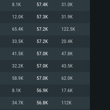
8.1K
57.4K
31.0K
o
o
o
12.0K
57.3K
31.9K
65.4K
57.2K
122.5K
: Windows 10/11 (64 bit)
: Mac OS Big Sur 11.0 ou versão
: Ubuntu 20.04 64bit
33.5K
57.2K
20.4K
 Core i5, Ryzen 5 3600 ou
 Core i7
 i7 (Intel Xeon não suportado)
41.5K
57.0K
47.8K
32.2K
57.0K
43.5K
u mais
IDIA 1060 com os drivers mais
58.9K
57.0K
62.0K
ca com DirectX 11 ou superior;
deon Vega II ou superior com
s de 6 meses) / equivalentes
60 ou superior, Radeon RX 570
70) com os drivers mais
8.1K
56.9K
17.6K
is de 6 meses) com suporte
de banda larga.
34.7K
56.8K
112K
de banda larga.