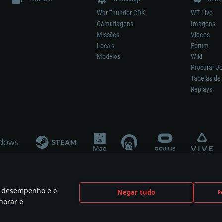
War Thunder CDK
WT Live
Camuflagens
Imagens
Missões
Videos
Locais
Fórum
Modelos
Wiki
Procurar J
Tabelas de 
Replays
 o desempenho e o
Negar tudo
P
ão significa participação no desenvolvimento, patrocínio ou aval do respetivo co
horar e
mes are the property of their respective owners.
Política de Privacidade