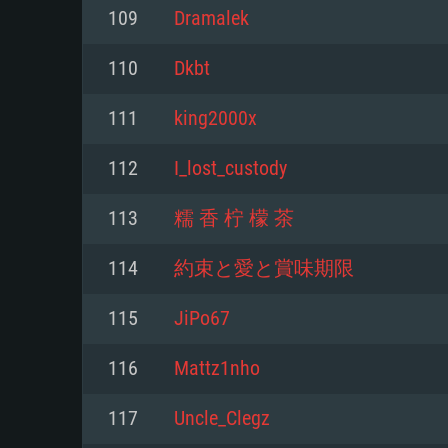
109
Dramalek
Mínimo
Mínimo
Mínimo
110
Dkbt
111
king2000x
Sistema Operativo: Windows 10 (
Sistema Operativo: Mac OS Big S
Sistema Operativo: Distribuiçõ
mais recente
do Linux de 64bit
112
I_lost_custody
Processador: Dual-Core 2.2 GHz
Processador: Core i5 2.2GHz mí
Processador: Dual-Core 2.4 GHz
113
糯 香 柠 檬 茶
Memória: 4GB
não suportado)
114
約束と愛と賞味期限
Memória: 4 GB
Placa Gráfica: Placa com Direc
Memória: 6 GB
115
JiPo67
77XX / NVIDIA GeForce GTX 660
Placa Gráfica: NVIDIA 660 com o
mínima suportada: 720p
Placa Gráfica: Intel Iris Pro 5200
recentes (não mais de 6 meses) 
116
Mattz1nho
equivalentes AMD/Nvidia para 
AMD com os drivers mais recen
Network: Internet de banda larga
mínima suportada: 720p com su
Vulkan (não mais de 6 meses); 
117
Uncle_Clegz