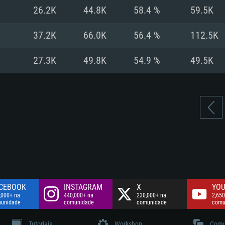
Disco: 60,2 GB
26.2K
44.8K
58.4 %
59.5K
.
Network: Internet 
Disco: 75,9 GB
.
37.2K
66.0K
56.4 %
112.5K
Disco: 60,2 GB
27.3K
49.8K
54.9 %
49.5K
CEBOOK
INSTAGRAM
X
YOU
,000+ na
440,000+ na
230,000+ na
2,650
unidade
comunidade
comunidade
comu
Tutoriais
Workshop
Comu