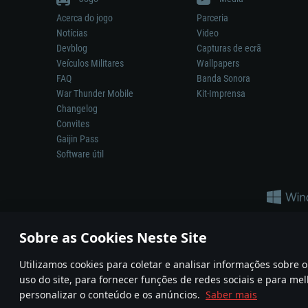
Acerca do jogo
Parceria
Notícias
Video
Devblog
Capturas de ecrã
Veículos Militares
Wallpapers
FAQ
Banda Sonora
War Thunder Mobile
Kit-Imprensa
Changelog
Convites
Gaijin Pass
Software útil
Sobre as Cookies Neste Site
Utilizamos cookies para coletar e analisar informações sobre
A reprodução de qualquer sistema de armas ou veículo neste jogo n
uso do site, para fornecer funções de redes sociais e para mel
© 2011—2026 Gaijin Games Kft. All trademarks, logos and brand na
personalizar o conteúdo e os anúncios.
Saber mais
Termos e condições
Termos de Serviço