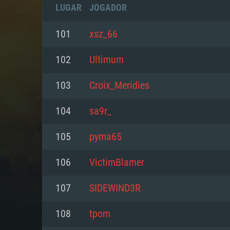
LUGAR
JOGADOR
101
xsz_66
102
Ultimum
103
Croix_Meridies
104
sa9r_
105
pyma65
106
VictimBlamer
REQUE
107
SIDEWIND3R
108
tpom
PC