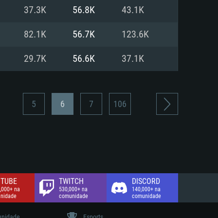
37.3K
56.8K
43.1K
de banda larga.
82.1K
56.7K
123.6K
29.7K
56.6K
37.1K
5
6
7
106
TUBE
TWITCH
DISCORD
,000+ na
530,000+ na
140,000+ na
nidade
comunidade
comunidade
nidade
Esports