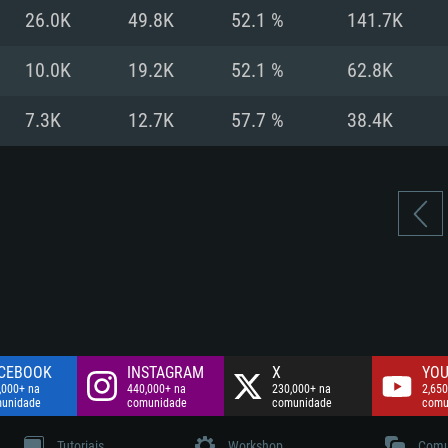
Disco: 60,2 GB
26.0K
49.8K
52.1 %
141.7K
.
Network: Internet 
Disco: 75,9 GB
.
10.0K
19.2K
52.1 %
62.8K
Disco: 60,2 GB
7.3K
12.7K
57.7 %
38.4K
CEBOOK
INSTAGRAM
X
YOU
,000+ na
440,000+ na
230,000+ na
2,650
unidade
comunidade
comunidade
comu
Tutoriais
Workshop
Comu