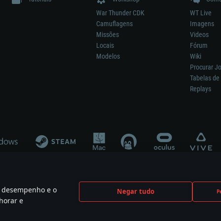
War Thunder CDK
WT Live
Camuflagens
Imagens
Missões
Videos
Locais
Fórum
Modelos
Wiki
Procurar J
Tabelas de 
Replays
 o desempenho e o
Negar tudo
P
ão significa participação no desenvolvimento, patrocínio ou aval do respetivo co
horar e
mes are the property of their respective owners.
Política de Privacidade