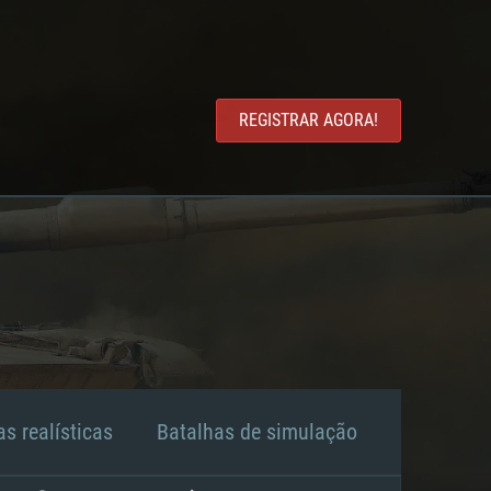
REGISTRAR AGORA!
s realísticas
Batalhas de simulação