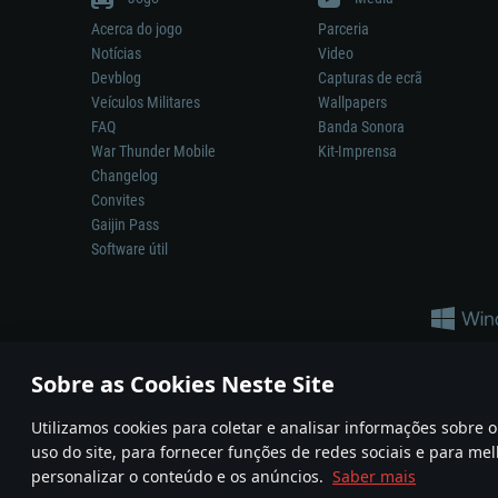
Acerca do jogo
Parceria
Notícias
Video
Devblog
Capturas de ecrã
Veículos Militares
Wallpapers
FAQ
Banda Sonora
War Thunder Mobile
Kit-Imprensa
Changelog
Convites
Gaijin Pass
Software útil
Sobre as Cookies Neste Site
Utilizamos cookies para coletar e analisar informações sobre
A reprodução de qualquer sistema de armas ou veículo neste jogo n
uso do site, para fornecer funções de redes sociais e para mel
© 2011—2026 Gaijin Games Kft. All trademarks, logos and brand na
personalizar o conteúdo e os anúncios.
Saber mais
Termos e condições
Termos de Serviço