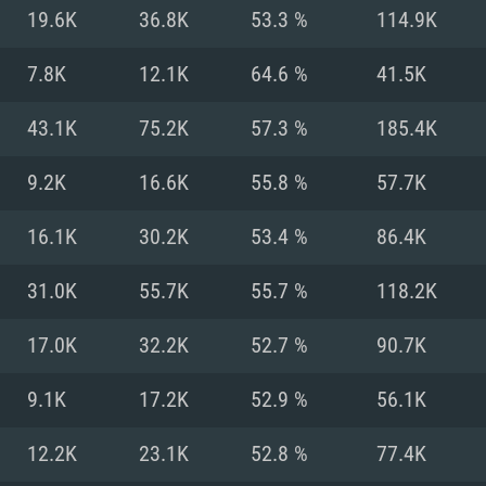
19.6K
36.8K
53.3 %
114.9K
Recomendad
Recomendad
Recomendad
7.8K
12.1K
64.6 %
41.5K
43.1K
75.2K
57.3 %
185.4K
64 bit)
ur 11.0 ou versão
es mais modernas
Sistema Operativo
Sistema Operativo
Sistema Operativo
mais recente
9.2K
16.6K
55.8 %
57.7K
Processador: Intel
Processador: Intel
nimo (Intel Xeon
superior
Processador: Core
16.1K
30.2K
53.4 %
86.4K
Memória: 16 GB
31.0K
55.7K
55.7 %
118.2K
Memória: 16 GB o
Memória: 8 GB
tX 11: AMD Radeon
Placa Gráfica: NV
17.0K
32.2K
52.7 %
90.7K
. Resolução
s drivers mais
Placa Gráfica: Pla
Placa Gráfica: Ra
recentes (não mai
 (Mac),
/ equivalentes
Nvidia GeForce 10
suporte Metal.
AMD (Radeon RX 5
9.1K
17.2K
52.9 %
56.1K
Mac. Resolução
tes com suporte
ou superior
recentes (não ma
.
Network: Internet 
porte Metal.
Resolução mínima
Vulkan.
12.2K
23.1K
52.8 %
77.4K
Network: Internet 