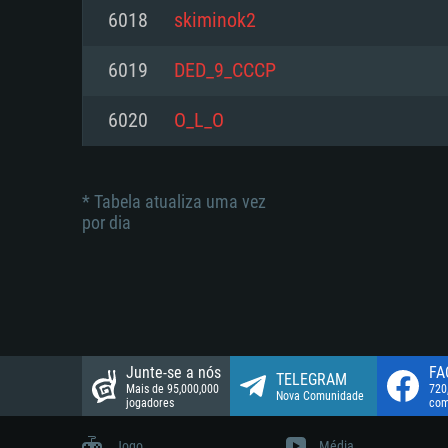
suportada: 720p.
Disco: 23,1 GB
6018
skiminok2
Network: Internet de banda larga
Network: Internet de banda larga
6019
DED_9_CCCP
Disco: 21,5 GB
Disco: 21,5 GB
6020
O_L_O
* Tabela atualiza uma vez
por dia
Junte-se a nós
FA
TELEGRAM
Mais de 95,000,000
720
Nova Comunidade
jogadores
com
Jogo
Média