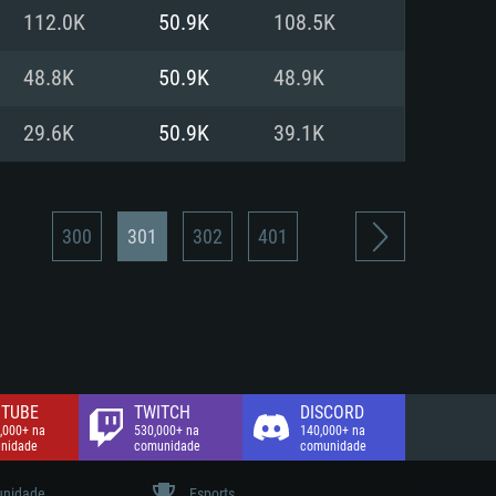
112.0K
50.9K
108.5K
de banda larga.
48.8K
50.9K
48.9K
29.6K
50.9K
39.1K
300
301
302
401
TUBE
TWITCH
DISCORD
,000+ na
530,000+ na
140,000+ na
nidade
comunidade
comunidade
nidade
Esports