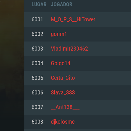
LUGAR
JOGADOR
6001
M_O_P_S__HiTower
6002
gorim1
6003
Vladimir230462
6004
Golgo14
6005
Certa_Cito
6006
Slava_SSS
REQUE
6007
__Ant138___
6008
djkolosmc
PC