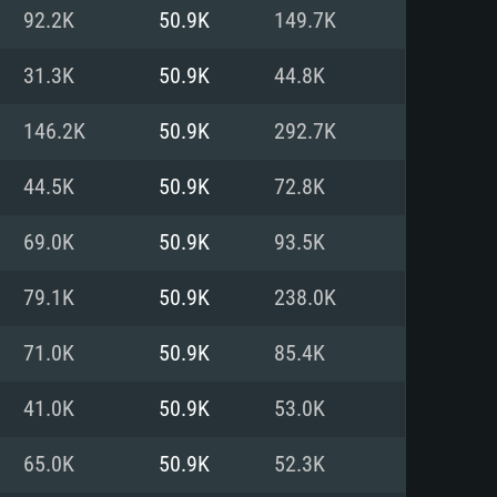
92.2K
50.9K
149.7K
o
o
o
31.3K
50.9K
44.8K
146.2K
50.9K
292.7K
: Windows 10/11 (64 bit)
: Mac OS Big Sur 11.0 ou versão
: Ubuntu 20.04 64bit
44.5K
50.9K
72.8K
 Core i5, Ryzen 5 3600 ou
 Core i7
 i7 (Intel Xeon não suportado)
69.0K
50.9K
93.5K
79.1K
50.9K
238.0K
u mais
IDIA 1060 com os drivers mais
71.0K
50.9K
85.4K
ca com DirectX 11 ou superior;
deon Vega II ou superior com
s de 6 meses) / equivalentes
60 ou superior, Radeon RX 570
70) com os drivers mais
41.0K
50.9K
53.0K
is de 6 meses) com suporte
de banda larga.
65.0K
50.9K
52.3K
de banda larga.