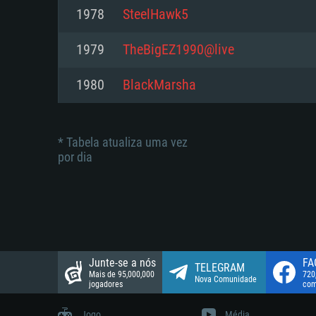
suportada: 720p.
Disco: 23,1 GB
1978
SteelHawk5
Network: Internet de banda larga
Network: Internet de banda larga
1979
TheBigEZ1990@live
Disco: 21,5 GB
Disco: 21,5 GB
1980
BlackMarsha
* Tabela atualiza uma vez
por dia
Junte-se a nós
FA
TELEGRAM
Mais de 95,000,000
720
Nova Comunidade
jogadores
com
Jogo
Média