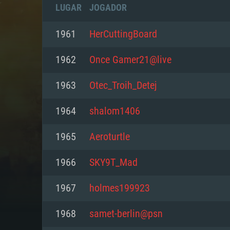
LUGAR
JOGADOR
1961
HerCuttingBoard
1962
Once Gamer21@live
1963
Otec_Troih_Detej
1964
shalom1406
1965
Aeroturtle
1966
SKY9T_Mad
REQUE
1967
holmes199923
1968
samet-berlin@psn
PC