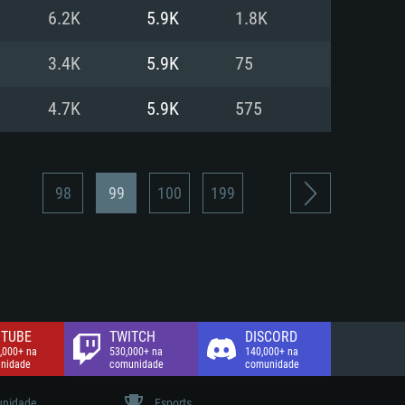
6.2K
5.9K
1.8K
de banda larga.
3.4K
5.9K
75
4.7K
5.9K
575
98
99
100
199
TUBE
TWITCH
DISCORD
,000+ na
530,000+ na
140,000+ na
nidade
comunidade
comunidade
nidade
Esports