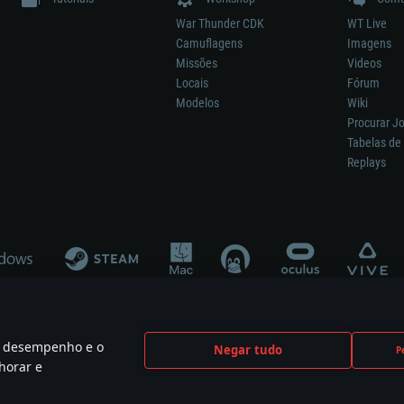
War Thunder CDK
WT Live
Camuflagens
Imagens
Missões
Videos
Locais
Fórum
Modelos
Wiki
Procurar J
Tabelas de 
Replays
 o desempenho e o
Negar tudo
P
ão significa participação no desenvolvimento, patrocínio ou aval do respetivo co
horar e
mes are the property of their respective owners.
Política de Privacidade