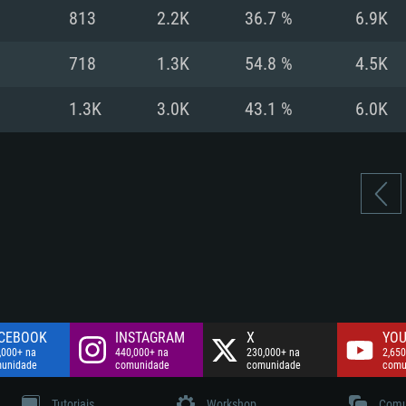
Disco: 60,2 GB
813
2.2K
36.7 %
6.9K
.
Network: Internet 
Disco: 75,9 GB
.
718
1.3K
54.8 %
4.5K
Disco: 60,2 GB
1.3K
3.0K
43.1 %
6.0K
CEBOOK
INSTAGRAM
X
YOU
,000+ na
440,000+ na
230,000+ na
2,650
unidade
comunidade
comunidade
comu
Tutoriais
Workshop
Comu