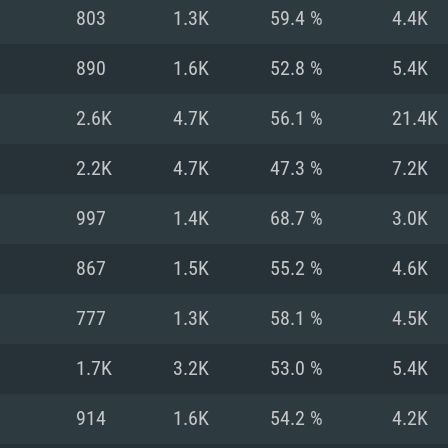
803
1.3K
59.4 %
4.4K
Recomendad
Recomendad
Recomendad
890
1.6K
52.8 %
5.4K
2.6K
4.7K
56.1 %
21.4K
64 bit)
ur 11.0 ou versão
es mais modernas
Sistema Operativo
Sistema Operativo
Sistema Operativo
mais recente
2.2K
4.7K
47.3 %
7.2K
Processador: Intel
Processador: Intel
nimo (Intel Xeon
superior
Processador: Core
997
1.4K
68.7 %
3.0K
Memória: 16 GB
867
1.5K
55.2 %
4.6K
Memória: 16 GB o
Memória: 8 GB
tX 11: AMD Radeon
Placa Gráfica: NV
777
1.3K
58.1 %
4.5K
. Resolução
s drivers mais
Placa Gráfica: Pla
Placa Gráfica: Ra
recentes (não mai
 (Mac),
/ equivalentes
Nvidia GeForce 10
suporte Metal.
AMD (Radeon RX 5
1.7K
3.2K
53.0 %
5.4K
Mac. Resolução
tes com suporte
ou superior
recentes (não ma
.
Network: Internet 
porte Metal.
Resolução mínima
Vulkan.
914
1.6K
54.2 %
4.2K
Network: Internet 