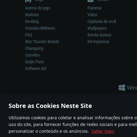
Acerca do jogo
Parceria
Notícias
Video
Devblog
Capturas de ecrã
Veículos Militares
Wallpapers
FAQ
Banda Sonora
War Thunder Mobile
Kit-Imprensa
Changelog
Convites
Gaijin Pass
Software útil
Sobre as Cookies Neste Site
Utilizamos cookies para coletar e analisar informações sobre
A reprodução de qualquer sistema de armas ou veículo neste jogo n
uso do site, para fornecer funções de redes sociais e para mel
© 2011—2026 Gaijin Games Kft. All trademarks, logos and brand na
personalizar o conteúdo e os anúncios.
Saber mais
Termos e condições
Termos de Serviço