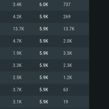
3.4K
6.0K
737
o
o
o
4.2K
5.9K
269
13.7K
5.9K
13.7K
: Windows 10/11 (64 bit)
: Mac OS Big Sur 11.0 ou versão
: Ubuntu 20.04 64bit
4.7K
5.9K
2.0K
 Core i5, Ryzen 5 3600 ou
 Core i7
 i7 (Intel Xeon não suportado)
1.9K
5.9K
3.5K
3.3K
5.9K
2.3K
u mais
IDIA 1060 com os drivers mais
2.5K
5.9K
1.2K
ca com DirectX 11 ou superior;
deon Vega II ou superior com
s de 6 meses) / equivalentes
60 ou superior, Radeon RX 570
70) com os drivers mais
3.7K
5.9K
63
is de 6 meses) com suporte
de banda larga.
3.1K
5.9K
19
de banda larga.