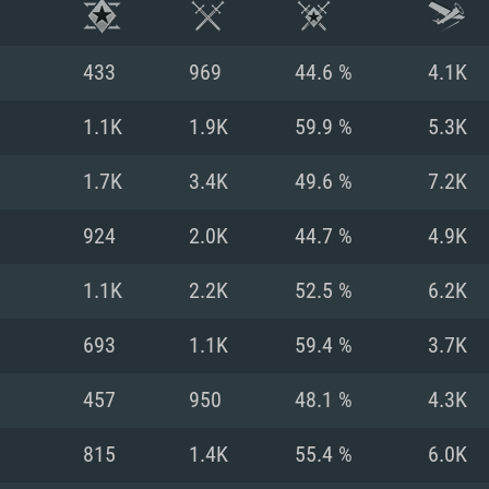
433
969
44.6 %
4.1K
1.1K
1.9K
59.9 %
5.3K
1.7K
3.4K
49.6 %
7.2K
924
2.0K
44.7 %
4.9K
1.1K
2.2K
52.5 %
6.2K
693
1.1K
59.4 %
3.7K
RIMENTOS DE S
457
950
48.1 %
4.3K
815
1.4K
55.4 %
6.0K
MAC