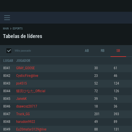
MAIN
ESPORTS
Tabelas de líderes
AB
RB
SB
Mês passado
LUGAR
JOGADOR
8041
GRAY_GOOSE
30
61
8042
CysticFire@live
23
46
REQUERIMENTOS DE SISTEMA
8043
po4515
52
124
8044
猫宮ひなた_Official
72
126
PC
MAC
8045
JanekK
39
76
Linux
8046
dsawcxz20717
18
36
Mínimo
Mínimo
Mínimo
8047
Truck_GG
201
393
Sistema Operativo: Windows 10 (64 bit)
Sistema Operativo: Mac OS Big Sur 11.0 ou versão mais recente
Sistema Operativo: Distribuições mais modernas do Linux de 64bit
8048
harudon9922
49
89
8049
Eu20matar3129@live
88
131
Processador: Dual-Core 2.2 GHz
Processador: Core i5 2.2GHz mínimo (Intel Xeon não suportado)
Processador: Dual-Core 2.4 GHz