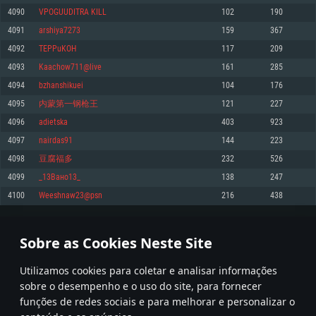
4090
VPOGUUDITRA KILL
102
190
Memória: 4GB
Memória: 6 GB
Memória: 4 GB
4091
arshiya7273
159
367
Placa Gráfica: Placa com DirectX 11: AMD Radeon 77XX / NVIDIA GeForce
Placa Gráfica: Intel Iris Pro 5200 (Mac), equivalentes AMD/Nvidia para Mac.
Placa Gráfica: NVIDIA 660 com os drivers mais recentes (não mais de 6
GTX 660. Resolução mínima suportada: 720p
Resolução mínima suportada: 720p com suporte Metal.
meses) / equivalentes AMD com os drivers mais recentes com suporte
4092
TEPPuKOH
117
209
Vulkan (não mais de 6 meses); Resolução mínima suportada: 720p.
Network: Internet de banda larga.
Network: Internet de banda larga.
4093
Kaachow711@live
161
285
Network: Internet de banda larga.
Disco: 23,1 GB
Disco: 21,5 GB
4094
bzhanshikuei
104
176
Disco: 21,5 GB
4095
内蒙第一钢枪王
121
227
Recomendado
Recomendado
Recomendado
4096
adietska
403
923
Sistema Operativo: Windows 10/11 (64 bit)
Sistema Operativo: Mac OS Big Sur 11.0 ou versão mais recente
Sistema Operativo: Ubuntu 20.04 64bit
4097
nairdas91
144
223
Processador: Intel Core i5, Ryzen 5 3600 ou superior
Processador: Core i7 (Intel Xeon não suportado)
4098
豆腐福多
232
526
Processador: Intel Core i7
Memória: 16 GB ou mais
Memória: 8 GB
4099
_13Вано13_
138
247
Memória: 16 GB
Placa Gráfica: Placa com DirectX 11 ou superior; Nvidia GeForce 1060 ou
Placa Gráfica: Radeon Vega II ou superior com suporte Metal.
4100
Weeshnaw23@psn
216
438
superior, Radeon RX 570 ou superior
Placa Gráfica: NVIDIA 1060 com os drivers mais recentes (não mais de 6
Network: Internet de banda larga.
meses) / equivalentes AMD (Radeon RX 570) com os drivers mais recentes
Network: Internet de banda larga.
(não mais de 6 meses) com suporte Vulkan.
Disco: 60,2 GB
204
205
206
305
Disco: 75,9 GB
Network: Internet de banda larga.
Sobre as Cookies Neste Site
Disco: 60,2 GB
* Tabela atualiza uma vez por dia
Utilizamos cookies para coletar e analisar informações
sobre o desempenho e o uso do site, para fornecer
funções de redes sociais e para melhorar e personalizar o