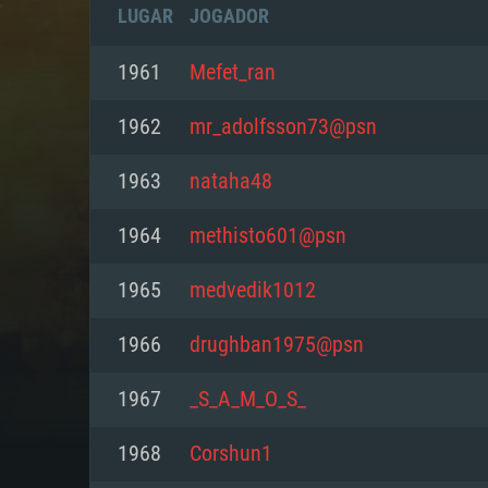
LUGAR
JOGADOR
1961
Mefet_ran
1962
mr_adolfsson73@psn
1963
nataha48
1964
methisto601@psn
1965
medvedik1012
1966
drughban1975@psn
REQUE
1967
_S_A_M_O_S_
1968
Corshun1
PC