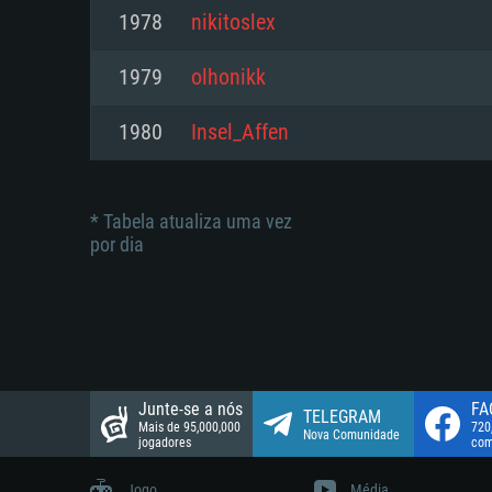
suportada: 720p.
Disco: 23,1 GB
1978
nikitoslex
Network: Internet de banda larga
Network: Internet de banda larga
1979
olhonikk
Disco: 21,5 GB
Disco: 21,5 GB
1980
Insel_Affen
* Tabela atualiza uma vez
por dia
Junte-se a nós
FA
TELEGRAM
Mais de 95,000,000
720
Nova Comunidade
jogadores
com
Jogo
Média