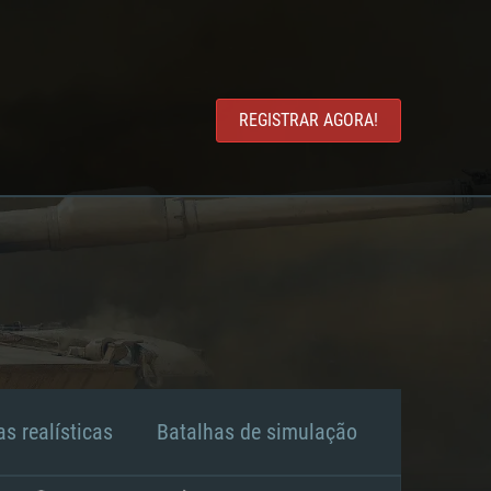
REGISTRAR AGORA!
s realísticas
Batalhas de simulação