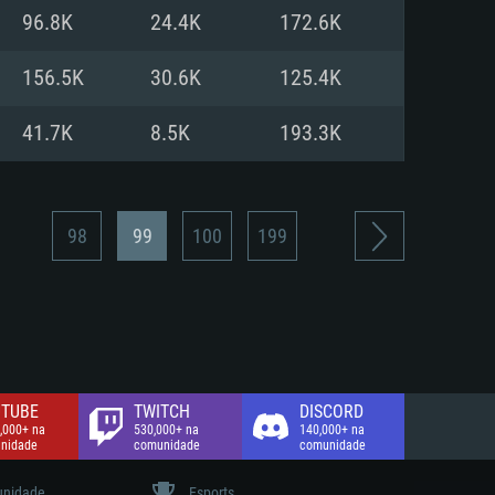
96.8K
24.4K
172.6K
de banda larga.
156.5K
30.6K
125.4K
41.7K
8.5K
193.3K
98
99
100
199
TUBE
TWITCH
DISCORD
,000+ na
530,000+ na
140,000+ na
nidade
comunidade
comunidade
nidade
Esports