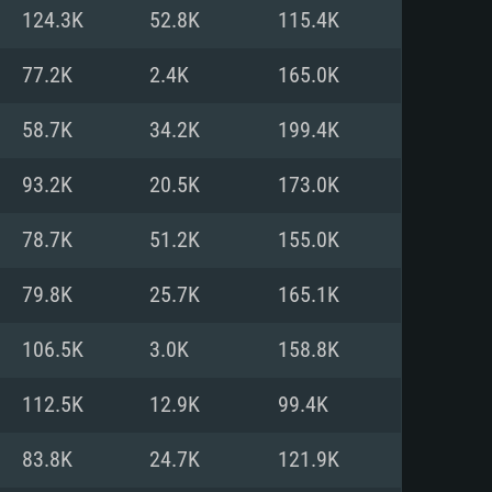
124.3K
52.8K
115.4K
o
o
o
77.2K
2.4K
165.0K
58.7K
34.2K
199.4K
: Windows 10/11 (64 bit)
: Mac OS Big Sur 11.0 ou versão
: Ubuntu 20.04 64bit
93.2K
20.5K
173.0K
 Core i5, Ryzen 5 3600 ou
 Core i7
 i7 (Intel Xeon não suportado)
78.7K
51.2K
155.0K
79.8K
25.7K
165.1K
u mais
IDIA 1060 com os drivers mais
106.5K
3.0K
158.8K
ca com DirectX 11 ou superior;
deon Vega II ou superior com
s de 6 meses) / equivalentes
60 ou superior, Radeon RX 570
70) com os drivers mais
112.5K
12.9K
99.4K
is de 6 meses) com suporte
de banda larga.
83.8K
24.7K
121.9K
de banda larga.