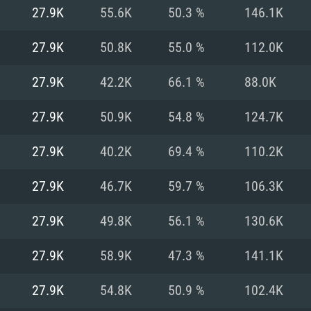
27.9K
55.6K
50.3 %
146.1K
Recomendad
Recomendad
Recomendad
27.9K
50.8K
55.0 %
112.0K
27.9K
42.2K
66.1 %
88.0K
64 bit)
ur 11.0 ou versão
es mais modernas
Sistema Operativo
Sistema Operativo
Sistema Operativo
mais recente
27.9K
50.9K
54.8 %
124.7K
Processador: Intel
Processador: Intel
nimo (Intel Xeon
superior
Processador: Core
27.9K
40.2K
69.4 %
110.2K
Memória: 16 GB
27.9K
46.7K
59.7 %
106.3K
Memória: 16 GB o
Memória: 8 GB
tX 11: AMD Radeon
Placa Gráfica: NV
27.9K
49.8K
56.1 %
130.6K
. Resolução
s drivers mais
Placa Gráfica: Pla
Placa Gráfica: Ra
recentes (não mai
 (Mac),
/ equivalentes
Nvidia GeForce 10
suporte Metal.
AMD (Radeon RX 5
27.9K
58.9K
47.3 %
141.1K
Mac. Resolução
tes com suporte
ou superior
recentes (não ma
.
Network: Internet 
porte Metal.
Resolução mínima
Vulkan.
27.9K
54.8K
50.9 %
102.4K
Network: Internet 