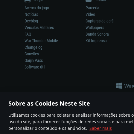
Acerca do jogo
Parceria
Notícias
Video
Devblog
Capturas de ecrã
Veículos Militares
Wallpapers
FAQ
Banda Sonora
War Thunder Mobile
Kit-Imprensa
Changelog
Convites
Gaijin Pass
Software útil
Sobre as Cookies Neste Site
Utilizamos cookies para coletar e analisar informações sobre
A reprodução de qualquer sistema de armas ou veículo neste jogo n
uso do site, para fornecer funções de redes sociais e para mel
© 2011—2026 Gaijin Games Kft. All trademarks, logos and brand na
personalizar o conteúdo e os anúncios.
Saber mais
Termos e condições
Termos de Serviço