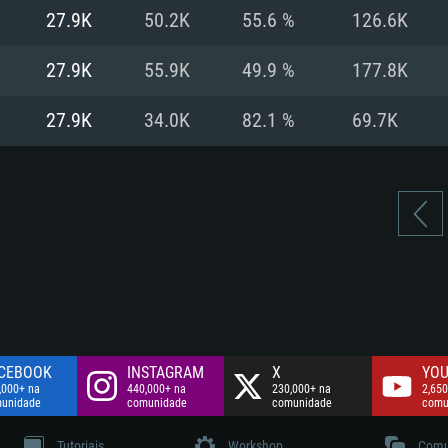
Disco: 60,2 GB
27.9K
50.2K
55.6 %
126.6K
.
Network: Internet 
Disco: 75,9 GB
.
27.9K
55.9K
49.9 %
177.8K
Disco: 60,2 GB
27.9K
34.0K
82.1 %
69.7K
CEBOOK
INSTAGRAM
X
YOU
,000+ na
440,000+ na
230,000+ na
2,650
unidade
comunidade
comunidade
comu
Tutoriais
Workshop
Comu