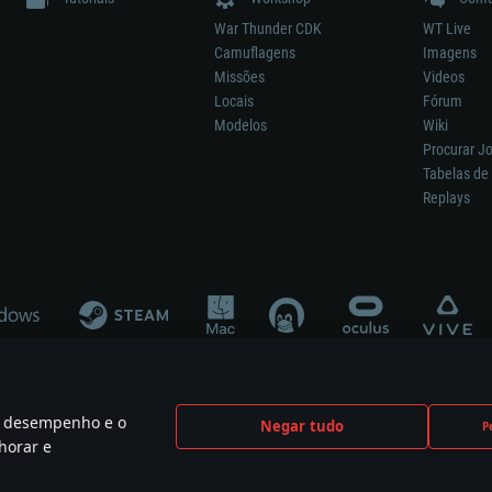
War Thunder CDK
WT Live
Camuflagens
Imagens
Missões
Videos
Locais
Fórum
Modelos
Wiki
Procurar J
Tabelas de 
Replays
 o desempenho e o
Negar tudo
P
ão significa participação no desenvolvimento, patrocínio ou aval do respetivo co
horar e
mes are the property of their respective owners.
Política de Privacidade