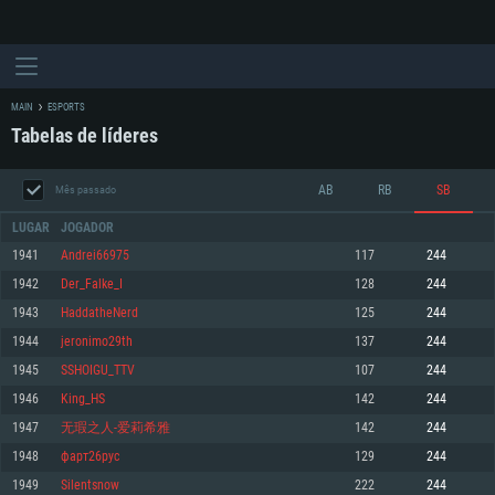
MAIN
ESPORTS
Tabelas de líderes
AB
RB
SB
Mês passado
LUGAR
JOGADOR
1941
Andrei66975
117
244
1942
Der_Falke_I
128
244
REQUERIMENTOS DE SISTEMA
1943
HaddatheNerd
125
244
1944
jeronimo29th
137
244
PC
MAC
1945
SSHOIGU_TTV
107
244
Linux
1946
King_HS
142
244
Mínimo
Mínimo
Mínimo
1947
无瑕之人-爱莉希雅
142
244
Sistema Operativo: Windows 10 (64 bit)
Sistema Operativo: Mac OS Big Sur 11.0 ou versão mais recente
Sistema Operativo: Distribuições mais modernas do Linux de 64bit
1948
фарт26рус
129
244
1949
Silentsnow
222
244
Processador: Dual-Core 2.2 GHz
Processador: Core i5 2.2GHz mínimo (Intel Xeon não suportado)
Processador: Dual-Core 2.4 GHz