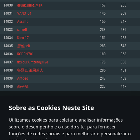
14030
drunk_pilot_MTK
157
255
Memória: 4GB
Memória: 6 GB
Memória: 4 GB
14031
VANO_64
145
309
Placa Gráfica: Placa com DirectX 11: AMD Radeon 77XX / NVIDIA GeForce
Placa Gráfica: Intel Iris Pro 5200 (Mac), equivalentes AMD/Nvidia para Mac.
Placa Gráfica: NVIDIA 660 com os drivers mais recentes (não mais de 6
GTX 660. Resolução mínima suportada: 720p
Resolução mínima suportada: 720p com suporte Metal.
meses) / equivalentes AMD com os drivers mais recentes com suporte
14032
Assalt5
150
247
Vulkan (não mais de 6 meses); Resolução mínima suportada: 720p.
Network: Internet de banda larga.
Network: Internet de banda larga.
14033
sarrell
233
436
Network: Internet de banda larga.
Disco: 23,1 GB
Disco: 21,5 GB
14034
Kien-17
151
283
Disco: 21,5 GB
14035
唐他self
288
548
Recomendado
Recomendado
Recomendado
14036
RODRI9701
180
368
Sistema Operativo: Windows 10/11 (64 bit)
Sistema Operativo: Mac OS Big Sur 11.0 ou versão mais recente
Sistema Operativo: Ubuntu 20.04 64bit
14037
fixYourAimzero@live
178
338
Processador: Intel Core i5, Ryzen 5 3600 ou superior
Processador: Core i7 (Intel Xeon não suportado)
14038
鲁迅四弟周造人
285
481
Processador: Intel Core i7
Memória: 16 GB ou mais
Memória: 8 GB
14039
Antgeo
247
453
Memória: 16 GB
Placa Gráfica: Placa com DirectX 11 ou superior; Nvidia GeForce 1060 ou
Placa Gráfica: Radeon Vega II ou superior com suporte Metal.
14040
颜子弑
227
447
superior, Radeon RX 570 ou superior
Placa Gráfica: NVIDIA 1060 com os drivers mais recentes (não mais de 6
Network: Internet de banda larga.
meses) / equivalentes AMD (Radeon RX 570) com os drivers mais recentes
Network: Internet de banda larga.
(não mais de 6 meses) com suporte Vulkan.
Disco: 60,2 GB
701
702
703
802
Disco: 75,9 GB
Network: Internet de banda larga.
Sobre as Cookies Neste Site
Disco: 60,2 GB
* Tabela atualiza uma vez por dia
Utilizamos cookies para coletar e analisar informações
sobre o desempenho e o uso do site, para fornecer
funções de redes sociais e para melhorar e personalizar o