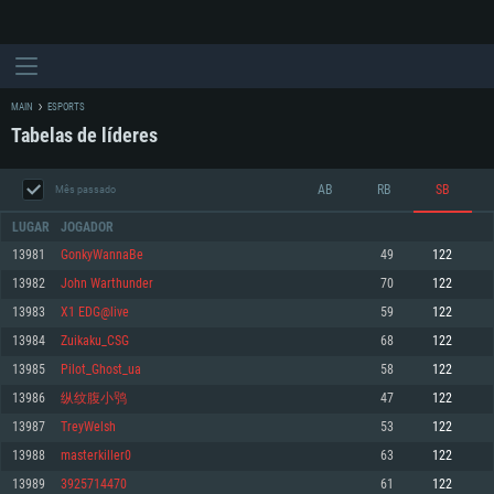
MAIN
ESPORTS
Tabelas de líderes
AB
RB
SB
Mês passado
LUGAR
JOGADOR
13981
GonkyWannaBe
49
122
13982
Jоhn Wаrthunder
70
122
REQUERIMENTOS DE SISTEMA
13983
X1 EDG@live
59
122
13984
Zuikaku_CSG
68
122
PC
MAC
13985
Pilot_Ghost_ua
58
122
Linux
13986
纵纹腹小鸮
47
122
Mínimo
Mínimo
Mínimo
13987
TreyWelsh
53
122
Sistema Operativo: Windows 10 (64 bit)
Sistema Operativo: Mac OS Big Sur 11.0 ou versão mais recente
Sistema Operativo: Distribuições mais modernas do Linux de 64bit
13988
masterkiller0
63
122
13989
3925714470
61
122
Processador: Dual-Core 2.2 GHz
Processador: Core i5 2.2GHz mínimo (Intel Xeon não suportado)
Processador: Dual-Core 2.4 GHz