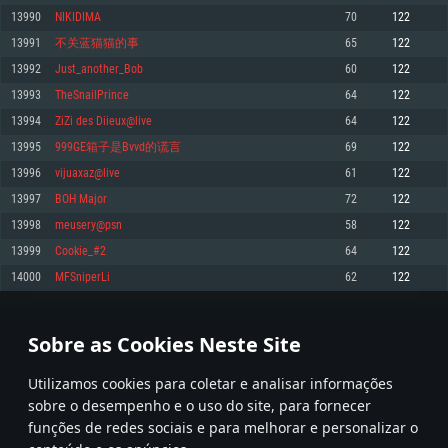
13990
NIKIDIMA
70
122
Memória: 4GB
Memória: 6 GB
Memória: 4 GB
13991
不关蓝猫猫的事
65
122
Placa Gráfica: Placa com DirectX 11: AMD Radeon 77XX / NVIDIA GeForce
Placa Gráfica: Intel Iris Pro 5200 (Mac), equivalentes AMD/Nvidia para Mac.
Placa Gráfica: NVIDIA 660 com os drivers mais recentes (não mais de 6
GTX 660. Resolução mínima suportada: 720p
Resolução mínima suportada: 720p com suporte Metal.
meses) / equivalentes AMD com os drivers mais recentes com suporte
13992
Just_another_Bob
60
122
Vulkan (não mais de 6 meses); Resolução mínima suportada: 720p.
Network: Internet de banda larga.
Network: Internet de banda larga.
13993
TheSnailPrince
64
122
Network: Internet de banda larga.
Disco: 23,1 GB
Disco: 21,5 GB
13994
ZiZi des Diieux@live
64
122
Disco: 21,5 GB
13995
999GE箱子是Bvvd的谎言
69
122
Recomendado
Recomendado
Recomendado
13996
vijuaxaz@live
61
122
Sistema Operativo: Windows 10/11 (64 bit)
Sistema Operativo: Mac OS Big Sur 11.0 ou versão mais recente
Sistema Operativo: Ubuntu 20.04 64bit
13997
BOH Major
72
122
Processador: Intel Core i5, Ryzen 5 3600 ou superior
Processador: Core i7 (Intel Xeon não suportado)
13998
meusery@psn
58
122
Processador: Intel Core i7
Memória: 16 GB ou mais
Memória: 8 GB
13999
Cookie_#2
64
122
Memória: 16 GB
Placa Gráfica: Placa com DirectX 11 ou superior; Nvidia GeForce 1060 ou
Placa Gráfica: Radeon Vega II ou superior com suporte Metal.
14000
MFSniperLi
62
122
superior, Radeon RX 570 ou superior
Placa Gráfica: NVIDIA 1060 com os drivers mais recentes (não mais de 6
Network: Internet de banda larga.
meses) / equivalentes AMD (Radeon RX 570) com os drivers mais recentes
Network: Internet de banda larga.
(não mais de 6 meses) com suporte Vulkan.
Disco: 60,2 GB
699
700
701
800
Disco: 75,9 GB
Network: Internet de banda larga.
Sobre as Cookies Neste Site
Disco: 60,2 GB
* Tabela atualiza uma vez por dia
Utilizamos cookies para coletar e analisar informações
sobre o desempenho e o uso do site, para fornecer
funções de redes sociais e para melhorar e personalizar o