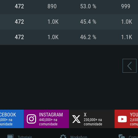
Disco: 60,2 GB
472
890
53.0 %
999
.
Network: Internet 
Disco: 75,9 GB
.
472
1.0K
45.4 %
1.0K
Disco: 60,2 GB
472
1.0K
46.2 %
1.1K
CEBOOK
INSTAGRAM
X
YOU
,000+ na
440,000+ na
230,000+ na
2,650
unidade
comunidade
comunidade
comu
Tutoriais
Workshop
Comu