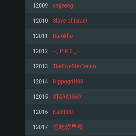
12009
cmjeong
Mínimo
Mínimo
Mínimo
12010
Slave of Israel
12011
Darokho
Sistema Operativo: Windows 10 (
Sistema Operativo: Mac OS Big S
Sistema Operativo: Distribuiçõ
mais recente
do Linux de 64bit
12012
--_ P R S _--
Processador: Dual-Core 2.2 GHz
Processador: Core i5 2.2GHz mí
Processador: Dual-Core 2.4 GHz
12013
TheFiveStarTenno
Memória: 4GB
não suportado)
12014
Hippogriff08
Memória: 4 GB
Placa Gráfica: Placa com Direc
Memória: 6 GB
12015
STARK1869
77XX / NVIDIA GeForce GTX 660
Placa Gráfica: NVIDIA 660 com o
mínima suportada: 720p
Placa Gráfica: Intel Iris Pro 5200
recentes (não mais de 6 meses) 
12016
Kai8000
equivalentes AMD/Nvidia para 
AMD com os drivers mais recen
Network: Internet de banda larga
mínima suportada: 720p com su
Vulkan (não mais de 6 meses); 
12017
偷吃你早餐