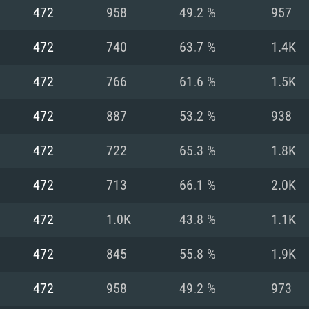
472
958
49.2 %
957
Recomendad
Recomendad
Recomendad
472
740
63.7 %
1.4K
472
766
61.6 %
1.5K
64 bit)
ur 11.0 ou versão
es mais modernas
Sistema Operativo
Sistema Operativo
Sistema Operativo
mais recente
472
887
53.2 %
938
Processador: Intel
Processador: Intel
nimo (Intel Xeon
superior
Processador: Core
472
722
65.3 %
1.8K
Memória: 16 GB
472
713
66.1 %
2.0K
Memória: 16 GB o
Memória: 8 GB
tX 11: AMD Radeon
Placa Gráfica: NV
472
1.0K
43.8 %
1.1K
. Resolução
s drivers mais
Placa Gráfica: Pla
Placa Gráfica: Ra
recentes (não mai
 (Mac),
/ equivalentes
Nvidia GeForce 10
suporte Metal.
AMD (Radeon RX 5
472
845
55.8 %
1.9K
Mac. Resolução
tes com suporte
ou superior
recentes (não ma
.
Network: Internet 
porte Metal.
Resolução mínima
Vulkan.
472
958
49.2 %
973
Network: Internet 