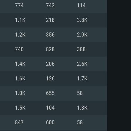
774
742
114
o
o
o
1.1K
218
3.8K
1.2K
356
2.9K
: Windows 10/11 (64 bit)
: Mac OS Big Sur 11.0 ou versão
: Ubuntu 20.04 64bit
740
828
388
 Core i5, Ryzen 5 3600 ou
 Core i7
 i7 (Intel Xeon não suportado)
1.4K
206
2.6K
1.6K
126
1.7K
u mais
IDIA 1060 com os drivers mais
1.0K
655
58
ca com DirectX 11 ou superior;
deon Vega II ou superior com
s de 6 meses) / equivalentes
60 ou superior, Radeon RX 570
70) com os drivers mais
1.5K
104
1.8K
is de 6 meses) com suporte
de banda larga.
847
600
58
de banda larga.