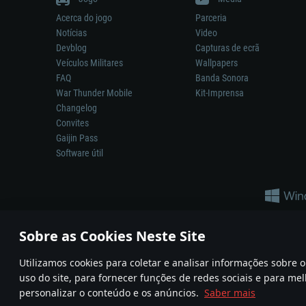
Acerca do jogo
Parceria
Notícias
Video
Devblog
Capturas de ecrã
Veículos Militares
Wallpapers
FAQ
Banda Sonora
War Thunder Mobile
Kit-Imprensa
Changelog
Convites
Gaijin Pass
Software útil
Sobre as Cookies Neste Site
Utilizamos cookies para coletar e analisar informações sobre
A reprodução de qualquer sistema de armas ou veículo neste jogo n
uso do site, para fornecer funções de redes sociais e para mel
© 2011—2026 Gaijin Games Kft. All trademarks, logos and brand na
personalizar o conteúdo e os anúncios.
Saber mais
Termos e condições
Termos de Serviço