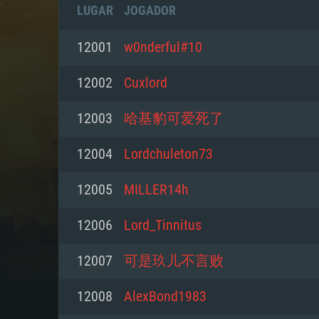
LUGAR
JOGADOR
12001
w0nderful#10
12002
Cuxlord
12003
哈基豹可爱死了
12004
Lordchuleton73
12005
MILLER14h
12006
Lord_Tinnitus
REQUE
12007
可是玖儿不言败
12008
AlexBond1983
PC