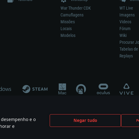
War Thunder CDK
WT Live
Camuflagens
Imagens
Missões
Videos
Locais
Fórum
Modelos
Wiki
Procurar J
Tabelas de 
Replays
 o desempenho e o
Negar tudo
P
ão significa participação no desenvolvimento, patrocínio ou aval do respetivo co
horar e
mes are the property of their respective owners.
Política de Privacidade