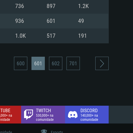
736
897
1.2K
de banda larga.
936
601
49
1.0K
517
191
600
601
602
701
TUBE
TWITCH
DISCORD
,000+ na
530,000+ na
140,000+ na
nidade
comunidade
comunidade
nidade
Esports