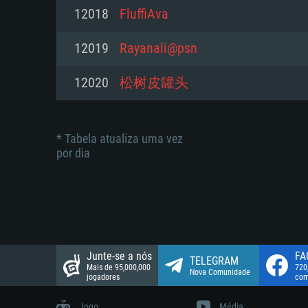
suportada: 720p.
Disco: 23,1 GB
12018
FluffiAva
Network: Internet de banda larga
Network: Internet de banda larga
12019
Rayanali@psn
Disco: 21,5 GB
Disco: 21,5 GB
12020
松树皮罐头
* Tabela atualiza uma vez
por dia
Junte-se a nós
FA
TELEGRAM
Mais de 95,000,000
720
Nova Comunidade
jogadores
com
Jogo
Média