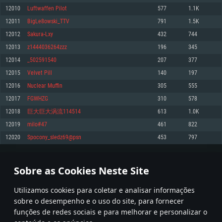
12010
Luftwaffen Pilot
577
1.1K
Memória: 4GB
Memória: 6 GB
Memória: 4 GB
12011
BigLe8owski_TTV
791
1.5K
Placa Gráfica: Placa com DirectX 11: AMD Radeon 77XX / NVIDIA GeForce
Placa Gráfica: Intel Iris Pro 5200 (Mac), equivalentes AMD/Nvidia para Mac.
Placa Gráfica: NVIDIA 660 com os drivers mais recentes (não mais de 6
GTX 660. Resolução mínima suportada: 720p
Resolução mínima suportada: 720p com suporte Metal.
meses) / equivalentes AMD com os drivers mais recentes com suporte
12012
Sakura-Lxy
432
744
Vulkan (não mais de 6 meses); Resolução mínima suportada: 720p.
Network: Internet de banda larga.
Network: Internet de banda larga.
12013
z1444036264zzz
196
345
Network: Internet de banda larga.
Disco: 23,1 GB
Disco: 21,5 GB
12014
_502591540
207
377
Disco: 21,5 GB
12015
Velvet Pill
140
197
Recomendado
Recomendado
Recomendado
12016
Nuclear Muffin
305
555
Sistema Operativo: Windows 10/11 (64 bit)
Sistema Operativo: Mac OS Big Sur 11.0 ou versão mais recente
Sistema Operativo: Ubuntu 20.04 64bit
12017
FGWHZG
310
578
Processador: Intel Core i5, Ryzen 5 3600 ou superior
Processador: Core i7 (Intel Xeon não suportado)
12018
巨大巨大涡流114514
613
1.0K
Processador: Intel Core i7
Memória: 16 GB ou mais
Memória: 8 GB
12019
milo#47
461
822
Memória: 16 GB
Placa Gráfica: Placa com DirectX 11 ou superior; Nvidia GeForce 1060 ou
Placa Gráfica: Radeon Vega II ou superior com suporte Metal.
12020
Spocony_sledz69@psn
453
797
superior, Radeon RX 570 ou superior
Placa Gráfica: NVIDIA 1060 com os drivers mais recentes (não mais de 6
Network: Internet de banda larga.
meses) / equivalentes AMD (Radeon RX 570) com os drivers mais recentes
Network: Internet de banda larga.
(não mais de 6 meses) com suporte Vulkan.
Disco: 60,2 GB
600
601
602
701
Disco: 75,9 GB
Network: Internet de banda larga.
Sobre as Cookies Neste Site
Disco: 60,2 GB
* Tabela atualiza uma vez por dia
Utilizamos cookies para coletar e analisar informações
sobre o desempenho e o uso do site, para fornecer
funções de redes sociais e para melhorar e personalizar o