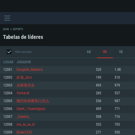
MAIN
ESPORTS
Tabelas de líderes
AB
RB
SB
Mês passado
LUGAR
JOGADOR
12001
Dunge0n_Masterx
520
1.0K
12002
鉄鬼_Zero
190
310
REQUERIMENTOS DE SISTEMA
12003
永跟着党走
493
979
12004
Vorhardt
285
557
PC
MAC
12005
哑巴给我撸算口交么
536
987
Linux
12006
Saleh_13saleh@psn
409
771
Mínimo
Mínimo
Mínimo
12007
_Daedra_
508
716
Sistema Operativo: Windows 10 (64 bit)
Sistema Operativo: Mac OS Big Sur 11.0 ou versão mais recente
Sistema Operativo: Distribuições mais modernas do Linux de 64bit
12008
ma_sa_sa_bi
532
705
12009
Bluke2332
271
550
Processador: Dual-Core 2.2 GHz
Processador: Core i5 2.2GHz mínimo (Intel Xeon não suportado)
Processador: Dual-Core 2.4 GHz