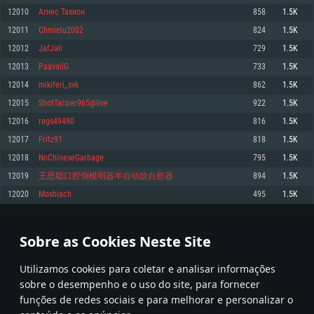
12010
Агнeс Тахиoн
858
1.5K
Memória: 4GB
Memória: 6 GB
Memória: 4 GB
12011
Chmielu2002
824
1.5K
Placa Gráfica: Placa com DirectX 11: AMD Radeon 77XX / NVIDIA GeForce
Placa Gráfica: Intel Iris Pro 5200 (Mac), equivalentes AMD/Nvidia para Mac.
Placa Gráfica: NVIDIA 660 com os drivers mais recentes (não mais de 6
GTX 660. Resolução mínima suportada: 720p
Resolução mínima suportada: 720p com suporte Metal.
meses) / equivalentes AMD com os drivers mais recentes com suporte
12012
JafJali
729
1.5K
Vulkan (não mais de 6 meses); Resolução mínima suportada: 720p.
Network: Internet de banda larga.
Network: Internet de banda larga.
12013
PaavaliG
733
1.5K
Network: Internet de banda larga.
Disco: 23,1 GB
Disco: 21,5 GB
12014
mikiferi_svk
862
1.5K
Disco: 21,5 GB
12015
ShotTarsier965@live
922
1.5K
Recomendado
Recomendado
Recomendado
12016
regs49490
816
1.5K
Sistema Operativo: Windows 10/11 (64 bit)
Sistema Operativo: Mac OS Big Sur 11.0 ou versão mais recente
Sistema Operativo: Ubuntu 20.04 64bit
12017
Fritz91
818
1.5K
Processador: Intel Core i5, Ryzen 5 3600 ou superior
Processador: Core i7 (Intel Xeon não suportado)
12018
NoChineseGarbage
795
1.5K
Processador: Intel Core i7
Memória: 16 GB ou mais
Memória: 8 GB
12019
王思聪口腔倒模明器半自动款自慰器
894
1.5K
Memória: 16 GB
Placa Gráfica: Placa com DirectX 11 ou superior; Nvidia GeForce 1060 ou
Placa Gráfica: Radeon Vega II ou superior com suporte Metal.
12020
Moshiach
495
1.5K
superior, Radeon RX 570 ou superior
Placa Gráfica: NVIDIA 1060 com os drivers mais recentes (não mais de 6
Network: Internet de banda larga.
meses) / equivalentes AMD (Radeon RX 570) com os drivers mais recentes
Network: Internet de banda larga.
(não mais de 6 meses) com suporte Vulkan.
Disco: 60,2 GB
600
601
602
701
Disco: 75,9 GB
Network: Internet de banda larga.
Sobre as Cookies Neste Site
Disco: 60,2 GB
* Tabela atualiza uma vez por dia
Utilizamos cookies para coletar e analisar informações
sobre o desempenho e o uso do site, para fornecer
funções de redes sociais e para melhorar e personalizar o