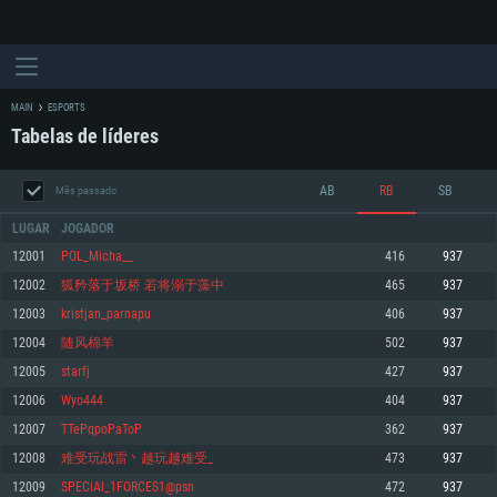
MAIN
ESPORTS
Tabelas de líderes
AB
RB
SB
Mês passado
LUGAR
JOGADOR
12001
POL_Micha__
416
937
12002
狐矜落于坂桥 若将溺于藻中
465
937
REQUERIMENTOS DE SISTEMA
12003
kristjan_parnapu
406
937
12004
随风棉羊
502
937
PC
MAC
12005
starfj
427
937
Linux
12006
Wyo444
404
937
Mínimo
Mínimo
Mínimo
12007
TTePqpoPaToP
362
937
Sistema Operativo: Windows 10 (64 bit)
Sistema Operativo: Mac OS Big Sur 11.0 ou versão mais recente
Sistema Operativo: Distribuições mais modernas do Linux de 64bit
12008
难受玩战雷丶越玩越难受_
473
937
12009
SPECiAl_1FORCES1@psn
472
937
Processador: Dual-Core 2.2 GHz
Processador: Core i5 2.2GHz mínimo (Intel Xeon não suportado)
Processador: Dual-Core 2.4 GHz