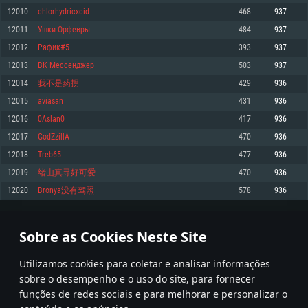
12010
chlorhydricxcid
468
937
Memória: 4GB
Memória: 6 GB
Memória: 4 GB
12011
Ушки Орфевры
484
937
Placa Gráfica: Placa com DirectX 11: AMD Radeon 77XX / NVIDIA GeForce
Placa Gráfica: Intel Iris Pro 5200 (Mac), equivalentes AMD/Nvidia para Mac.
Placa Gráfica: NVIDIA 660 com os drivers mais recentes (não mais de 6
GTX 660. Resolução mínima suportada: 720p
Resolução mínima suportada: 720p com suporte Metal.
meses) / equivalentes AMD com os drivers mais recentes com suporte
12012
Рафик#5
393
937
Vulkan (não mais de 6 meses); Resolução mínima suportada: 720p.
Network: Internet de banda larga.
Network: Internet de banda larga.
12013
ВК Мессенджер
503
937
Network: Internet de banda larga.
Disco: 23,1 GB
Disco: 21,5 GB
12014
我不是药拐
429
936
Disco: 21,5 GB
12015
aviasan
431
936
Recomendado
Recomendado
Recomendado
12016
0Aslan0
417
936
Sistema Operativo: Windows 10/11 (64 bit)
Sistema Operativo: Mac OS Big Sur 11.0 ou versão mais recente
Sistema Operativo: Ubuntu 20.04 64bit
12017
GodZzillA
470
936
Processador: Intel Core i5, Ryzen 5 3600 ou superior
Processador: Core i7 (Intel Xeon não suportado)
12018
Treb65
477
936
Processador: Intel Core i7
Memória: 16 GB ou mais
Memória: 8 GB
12019
绪山真寻好可爱
470
936
Memória: 16 GB
Placa Gráfica: Placa com DirectX 11 ou superior; Nvidia GeForce 1060 ou
Placa Gráfica: Radeon Vega II ou superior com suporte Metal.
12020
Bronya没有驾照
578
936
superior, Radeon RX 570 ou superior
Placa Gráfica: NVIDIA 1060 com os drivers mais recentes (não mais de 6
Network: Internet de banda larga.
meses) / equivalentes AMD (Radeon RX 570) com os drivers mais recentes
Network: Internet de banda larga.
(não mais de 6 meses) com suporte Vulkan.
Disco: 60,2 GB
600
601
602
701
Disco: 75,9 GB
Network: Internet de banda larga.
Sobre as Cookies Neste Site
Disco: 60,2 GB
* Tabela atualiza uma vez por dia
Utilizamos cookies para coletar e analisar informações
sobre o desempenho e o uso do site, para fornecer
funções de redes sociais e para melhorar e personalizar o