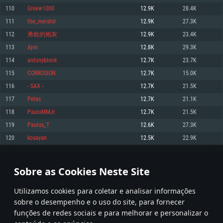
110
Gniew1000
12.9K
28.4K
Memória: 4GB
Memória: 6 GB
Memória: 4 GB
111
the_meistor
12.9K
27.3K
Placa Gráfica: Placa com DirectX 11: AMD Radeon 77XX / NVIDIA GeForce
Placa Gráfica: Intel Iris Pro 5200 (Mac), equivalentes AMD/Nvidia para Mac.
Placa Gráfica: NVIDIA 660 com os drivers mais recentes (não mais de 6
GTX 660. Resolução mínima suportada: 720p
Resolução mínima suportada: 720p com suporte Metal.
meses) / equivalentes AMD com os drivers mais recentes com suporte
112
勇敢的炮灰
12.9K
23.4K
Vulkan (não mais de 6 meses); Resolução mínima suportada: 720p.
Network: Internet de banda larga.
Network: Internet de banda larga.
113
Ajvn
12.8K
29.3K
Network: Internet de banda larga.
Disco: 23,1 GB
Disco: 21,5 GB
114
antonyblock
12.7K
23.7K
Disco: 21,5 GB
115
CORROSION
12.7K
15.0K
Recomendado
Recomendado
Recomendado
116
- SAX -
12.7K
21.5K
Sistema Operativo: Windows 10/11 (64 bit)
Sistema Operativo: Mac OS Big Sur 11.0 ou versão mais recente
Sistema Operativo: Ubuntu 20.04 64bit
117
Pelas
12.7K
21.1K
Processador: Intel Core i5, Ryzen 5 3600 ou superior
Processador: Core i7 (Intel Xeon não suportado)
118
PauloMMJr
12.7K
21.5K
Processador: Intel Core i7
Memória: 16 GB ou mais
Memória: 8 GB
119
Paulus_T
12.6K
27.3K
Memória: 16 GB
Placa Gráfica: Placa com DirectX 11 ou superior; Nvidia GeForce 1060 ou
Placa Gráfica: Radeon Vega II ou superior com suporte Metal.
120
kosayan
12.5K
22.9K
superior, Radeon RX 570 ou superior
Placa Gráfica: NVIDIA 1060 com os drivers mais recentes (não mais de 6
Network: Internet de banda larga.
meses) / equivalentes AMD (Radeon RX 570) com os drivers mais recentes
Network: Internet de banda larga.
(não mais de 6 meses) com suporte Vulkan.
Disco: 60,2 GB
5
6
7
106
Disco: 75,9 GB
Network: Internet de banda larga.
Sobre as Cookies Neste Site
Disco: 60,2 GB
* Tabela atualiza uma vez por dia
Utilizamos cookies para coletar e analisar informações
sobre o desempenho e o uso do site, para fornecer
funções de redes sociais e para melhorar e personalizar o