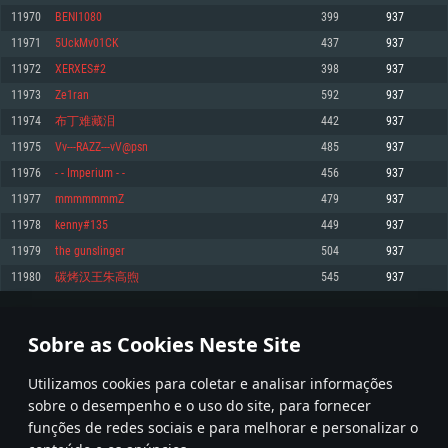
11970
BENI1080
399
937
Memória: 4GB
Memória: 6 GB
Memória: 4 GB
11971
5UckMv01CK
437
937
Placa Gráfica: Placa com DirectX 11: AMD Radeon 77XX / NVIDIA GeForce
Placa Gráfica: Intel Iris Pro 5200 (Mac), equivalentes AMD/Nvidia para Mac.
Placa Gráfica: NVIDIA 660 com os drivers mais recentes (não mais de 6
GTX 660. Resolução mínima suportada: 720p
Resolução mínima suportada: 720p com suporte Metal.
meses) / equivalentes AMD com os drivers mais recentes com suporte
11972
XERXES#2
398
937
Vulkan (não mais de 6 meses); Resolução mínima suportada: 720p.
Network: Internet de banda larga.
Network: Internet de banda larga.
11973
Ze1ran
592
937
Network: Internet de banda larga.
Disco: 23,1 GB
Disco: 21,5 GB
11974
布丁难藏泪
442
937
Disco: 21,5 GB
11975
Vv---RAZZ---vV@psn
485
937
Recomendado
Recomendado
Recomendado
11976
- - Imperium - -
456
937
Sistema Operativo: Windows 10/11 (64 bit)
Sistema Operativo: Mac OS Big Sur 11.0 ou versão mais recente
Sistema Operativo: Ubuntu 20.04 64bit
11977
mmmmmmmZ
479
937
Processador: Intel Core i5, Ryzen 5 3600 ou superior
Processador: Core i7 (Intel Xeon não suportado)
11978
kenny#135
449
937
Processador: Intel Core i7
Memória: 16 GB ou mais
Memória: 8 GB
11979
the gunslinger
504
937
Memória: 16 GB
Placa Gráfica: Placa com DirectX 11 ou superior; Nvidia GeForce 1060 ou
Placa Gráfica: Radeon Vega II ou superior com suporte Metal.
11980
碳烤汉王朱高煦
545
937
superior, Radeon RX 570 ou superior
Placa Gráfica: NVIDIA 1060 com os drivers mais recentes (não mais de 6
Network: Internet de banda larga.
meses) / equivalentes AMD (Radeon RX 570) com os drivers mais recentes
Network: Internet de banda larga.
(não mais de 6 meses) com suporte Vulkan.
Disco: 60,2 GB
598
599
600
699
Disco: 75,9 GB
Network: Internet de banda larga.
Sobre as Cookies Neste Site
Disco: 60,2 GB
* Tabela atualiza uma vez por dia
Utilizamos cookies para coletar e analisar informações
sobre o desempenho e o uso do site, para fornecer
funções de redes sociais e para melhorar e personalizar o