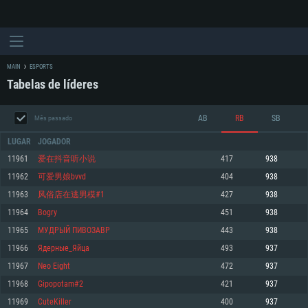
MAIN
ESPORTS
Tabelas de líderes
AB
RB
SB
Mês passado
LUGAR
JOGADOR
11961
爱在抖音听小说
417
938
11962
可爱男娘bvvd
404
938
REQUERIMENTOS DE SISTEMA
11963
风俗店在逃男模#1
427
938
11964
Bogry
451
938
PC
MAC
11965
МУДРЫЙ ПИВОЗАВР
443
938
Linux
11966
Ядерные_Яйца
493
937
Mínimo
Mínimo
Mínimo
11967
Neo Eight
472
937
Sistema Operativo: Windows 10 (64 bit)
Sistema Operativo: Mac OS Big Sur 11.0 ou versão mais recente
Sistema Operativo: Distribuições mais modernas do Linux de 64bit
11968
Gipopotam#2
421
937
11969
CuteKiller
400
937
Processador: Dual-Core 2.2 GHz
Processador: Core i5 2.2GHz mínimo (Intel Xeon não suportado)
Processador: Dual-Core 2.4 GHz