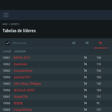
MAIN
ESPORTS
Tabelas de líderes
AB
RB
SB
Mês passado
LUGAR
JOGADOR
10061
ВОРОН_2015
74
156
10062
Baumrinde
74
110
REQUERIMENTOS DE SISTEMA
10063
Escargotveloce
74
136
10064
paulifauli1871
74
160
PC
MAC
10065
CRO_Viking_1999@psn
74
145
Linux
10066
海河仙术_纳币K
74
104
Mínimo
Mínimo
Mínimo
10067
UtopiaFT30
74
131
Sistema Operativo: Windows 10 (64 bit)
Sistema Operativo: Mac OS Big Sur 11.0 ou versão mais recente
Sistema Operativo: Distribuições mais modernas do Linux de 64bit
10068
怪獸喵
74
95
10069
Conqu33ftador
74
127
Processador: Dual-Core 2.2 GHz
Processador: Core i5 2.2GHz mínimo (Intel Xeon não suportado)
Processador: Dual-Core 2.4 GHz