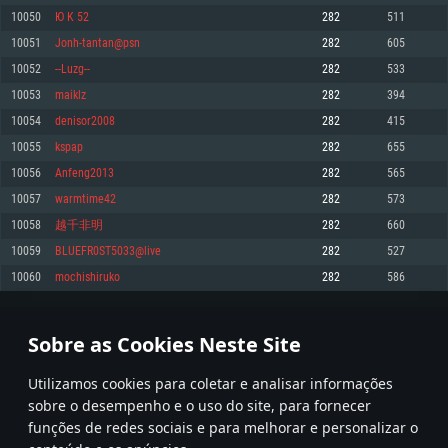
10050
Ю K 52
282
511
Memória: 4GB
Memória: 6 GB
Memória: 4 GB
10051
Jonh-tantan@psn
282
605
Placa Gráfica: Placa com DirectX 11: AMD Radeon 77XX / NVIDIA GeForce
Placa Gráfica: Intel Iris Pro 5200 (Mac), equivalentes AMD/Nvidia para Mac.
Placa Gráfica: NVIDIA 660 com os drivers mais recentes (não mais de 6
GTX 660. Resolução mínima suportada: 720p
Resolução mínima suportada: 720p com suporte Metal.
meses) / equivalentes AMD com os drivers mais recentes com suporte
10052
--Luzg--
282
533
Vulkan (não mais de 6 meses); Resolução mínima suportada: 720p.
Network: Internet de banda larga.
Network: Internet de banda larga.
10053
maiklz
282
394
Network: Internet de banda larga.
Disco: 23,1 GB
Disco: 21,5 GB
10054
denisor2008
282
415
Disco: 21,5 GB
10055
kspap
282
655
Recomendado
Recomendado
Recomendado
10056
Anfeng2013
282
565
Sistema Operativo: Windows 10/11 (64 bit)
Sistema Operativo: Mac OS Big Sur 11.0 ou versão mais recente
Sistema Operativo: Ubuntu 20.04 64bit
10057
warmtime42
282
573
Processador: Intel Core i5, Ryzen 5 3600 ou superior
Processador: Core i7 (Intel Xeon não suportado)
10058
越千非明
282
660
Processador: Intel Core i7
Memória: 16 GB ou mais
Memória: 8 GB
10059
BLUEFR0ST5033@live
282
527
Memória: 16 GB
Placa Gráfica: Placa com DirectX 11 ou superior; Nvidia GeForce 1060 ou
Placa Gráfica: Radeon Vega II ou superior com suporte Metal.
10060
mochishiruko
282
586
superior, Radeon RX 570 ou superior
Placa Gráfica: NVIDIA 1060 com os drivers mais recentes (não mais de 6
Network: Internet de banda larga.
meses) / equivalentes AMD (Radeon RX 570) com os drivers mais recentes
Network: Internet de banda larga.
(não mais de 6 meses) com suporte Vulkan.
Disco: 60,2 GB
502
503
504
603
Disco: 75,9 GB
Network: Internet de banda larga.
Sobre as Cookies Neste Site
Disco: 60,2 GB
* Tabela atualiza uma vez por dia
Utilizamos cookies para coletar e analisar informações
sobre o desempenho e o uso do site, para fornecer
funções de redes sociais e para melhorar e personalizar o