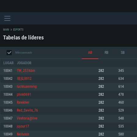
MAIN
ESPORTS
Tabelas de líderes
AB
RB
SB
Mês passado
LUGAR
JOGADOR
10041
TW_257Abin
282
345
10042
现实0012
282
634
REQUERIMENTOS DE SISTEMA
10043
luckluanming
282
614
10044
plink0691
282
478
PC
MAC
10045
Rawkher
282
460
Linux
10046
Red_Devils_76
282
529
Mínimo
Mínimo
Mínimo
10047
Vextoria@live
282
548
Sistema Operativo: Windows 10 (64 bit)
Sistema Operativo: Mac OS Big Sur 11.0 ou versão mais recente
Sistema Operativo: Distribuições mais modernas do Linux de 64bit
10048
jojour17
282
535
10049
Neilusss
282
580
Processador: Dual-Core 2.2 GHz
Processador: Core i5 2.2GHz mínimo (Intel Xeon não suportado)
Processador: Dual-Core 2.4 GHz