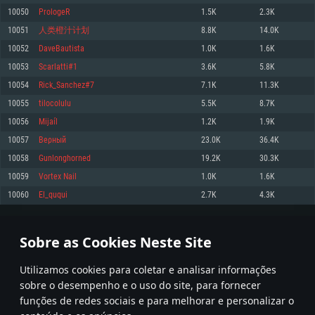
10050
PrologeR
1.5K
2.3K
Memória: 4GB
Memória: 6 GB
Memória: 4 GB
10051
人类橙汁计划
8.8K
14.0K
Placa Gráfica: Placa com DirectX 11: AMD Radeon 77XX / NVIDIA GeForce
Placa Gráfica: Intel Iris Pro 5200 (Mac), equivalentes AMD/Nvidia para Mac.
Placa Gráfica: NVIDIA 660 com os drivers mais recentes (não mais de 6
GTX 660. Resolução mínima suportada: 720p
Resolução mínima suportada: 720p com suporte Metal.
meses) / equivalentes AMD com os drivers mais recentes com suporte
10052
DaveBautista
1.0K
1.6K
Vulkan (não mais de 6 meses); Resolução mínima suportada: 720p.
Network: Internet de banda larga.
Network: Internet de banda larga.
10053
Scarlatti#1
3.6K
5.8K
Network: Internet de banda larga.
Disco: 23,1 GB
Disco: 21,5 GB
10054
Rick_Sanchez#7
7.1K
11.3K
Disco: 21,5 GB
10055
tilocolulu
5.5K
8.7K
Recomendado
Recomendado
Recomendado
10056
Mijaíl
1.2K
1.9K
Sistema Operativo: Windows 10/11 (64 bit)
Sistema Operativo: Mac OS Big Sur 11.0 ou versão mais recente
Sistema Operativo: Ubuntu 20.04 64bit
10057
Веρный
23.0K
36.4K
Processador: Intel Core i5, Ryzen 5 3600 ou superior
Processador: Core i7 (Intel Xeon não suportado)
10058
Gunlonghorned
19.2K
30.3K
Processador: Intel Core i7
Memória: 16 GB ou mais
Memória: 8 GB
10059
Vortex Nail
1.0K
1.6K
Memória: 16 GB
Placa Gráfica: Placa com DirectX 11 ou superior; Nvidia GeForce 1060 ou
Placa Gráfica: Radeon Vega II ou superior com suporte Metal.
10060
El_ququi
2.7K
4.3K
superior, Radeon RX 570 ou superior
Placa Gráfica: NVIDIA 1060 com os drivers mais recentes (não mais de 6
Network: Internet de banda larga.
meses) / equivalentes AMD (Radeon RX 570) com os drivers mais recentes
Network: Internet de banda larga.
(não mais de 6 meses) com suporte Vulkan.
Disco: 60,2 GB
502
503
504
603
Disco: 75,9 GB
Network: Internet de banda larga.
Sobre as Cookies Neste Site
Disco: 60,2 GB
* Tabela atualiza uma vez por dia
Utilizamos cookies para coletar e analisar informações
sobre o desempenho e o uso do site, para fornecer
funções de redes sociais e para melhorar e personalizar o