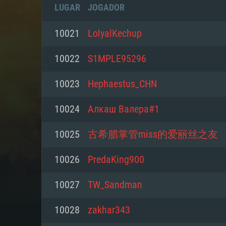
LUGAR
JOGADOR
10021
LolyalKechup
10022
S1MPLE95296
10023
Hephaestus_CHN
10024
Алкаш Валера#1
10025
古希腊掌管miss的爱丽丝之友
10026
PredaKing900
REQUE
10027
TW_Sandman
10028
zakhar343
PC