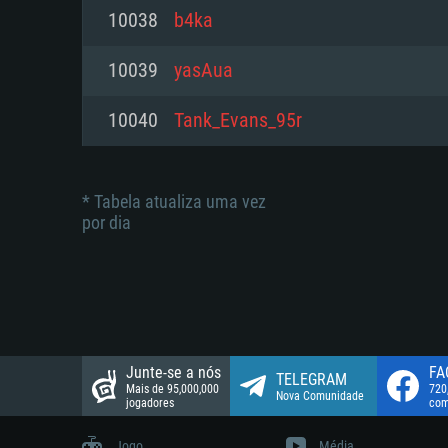
suportada: 720p.
Disco: 23,1 GB
10038
b4ka
Network: Internet de banda larga
Network: Internet de banda larga
10039
yasAua
Disco: 21,5 GB
Disco: 21,5 GB
10040
Tank_Evans_95r
* Tabela atualiza uma vez
por dia
Junte-se a nós
FA
TELEGRAM
Mais de 95,000,000
720
Nova Comunidade
jogadores
com
Jogo
Média