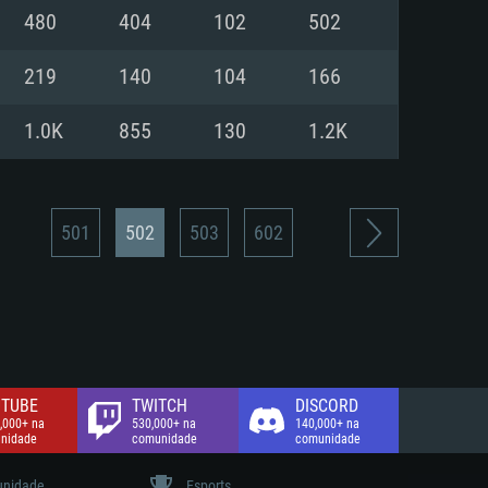
480
404
102
502
de banda larga.
219
140
104
166
1.0K
855
130
1.2K
501
502
503
602
TUBE
TWITCH
DISCORD
,000+ na
530,000+ na
140,000+ na
nidade
comunidade
comunidade
nidade
Esports