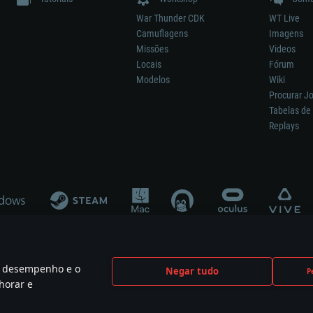
War Thunder CDK
WT Live
Camuflagens
Imagens
Missões
Videos
Locais
Fórum
Modelos
Wiki
Procurar J
Tabelas de 
Replays
 o desempenho e o
Negar tudo
P
ão significa participação no desenvolvimento, patrocínio ou aval do respetivo co
horar e
mes are the property of their respective owners.
Política de Privacidade