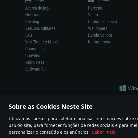
Acerca do jogo
Parceria
Notícias
Video
Devblog
Capturas de ecrã
Veículos Militares
Wallpapers
FAQ
Banda Sonora
War Thunder Mobile
Kit-Imprensa
Changelog
Convites
Gaijin Pass
Software útil
Sobre as Cookies Neste Site
Utilizamos cookies para coletar e analisar informações sobre
A reprodução de qualquer sistema de armas ou veículo neste jogo n
uso do site, para fornecer funções de redes sociais e para mel
© 2011—2026 Gaijin Games Kft. All trademarks, logos and brand na
personalizar o conteúdo e os anúncios.
Saber mais
Termos e condições
Termos de Serviço