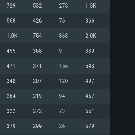
729
532
278
1.3K
o
o
o
568
426
76
866
1.0K
754
363
2.0K
: Windows 10/11 (64 bit)
: Mac OS Big Sur 11.0 ou versão
: Ubuntu 20.04 64bit
455
368
9
339
 Core i5, Ryzen 5 3600 ou
 Core i7
 i7 (Intel Xeon não suportado)
471
371
156
543
348
207
120
497
u mais
IDIA 1060 com os drivers mais
264
219
94
467
ca com DirectX 11 ou superior;
deon Vega II ou superior com
s de 6 meses) / equivalentes
60 ou superior, Radeon RX 570
70) com os drivers mais
322
272
73
651
is de 6 meses) com suporte
de banda larga.
379
299
26
579
de banda larga.