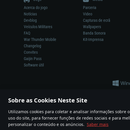
Acerca do jogo
Parceria
Notícias
Video
Devblog
Capturas de ecrã
Veículos Militares
Wallpapers
FAQ
Banda Sonora
War Thunder Mobile
Kit-Imprensa
Changelog
Convites
Gaijin Pass
Software útil
Sobre as Cookies Neste Site
Utilizamos cookies para coletar e analisar informações sobre
A reprodução de qualquer sistema de armas ou veículo neste jogo n
uso do site, para fornecer funções de redes sociais e para mel
© 2011—2026 Gaijin Games Kft. All trademarks, logos and brand na
personalizar o conteúdo e os anúncios.
Saber mais
Termos e condições
Termos de Serviço