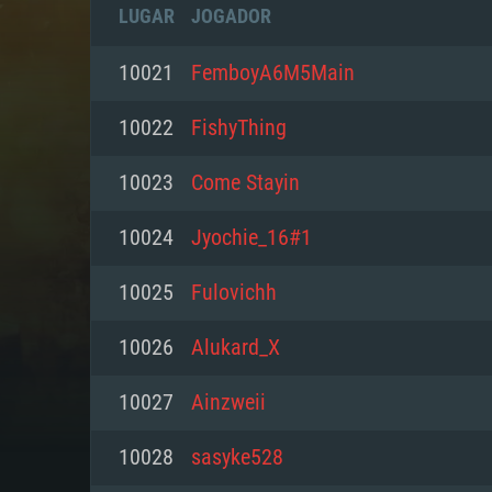
LUGAR
JOGADOR
10021
FemboyA6M5Main
10022
FishyThing
10023
Come Stayin
10024
Jyochie_16#1
10025
Fulovichh
10026
Alukard_X
REQUE
10027
Ainzweii
10028
sasyke528
PC