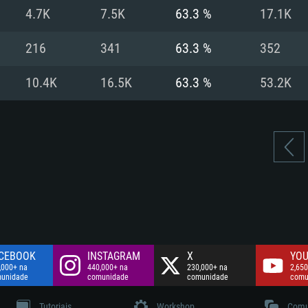
Disco: 60,2 GB
4.7K
7.5K
63.3 %
17.1K
.
Network: Internet 
Disco: 75,9 GB
.
216
341
63.3 %
352
Disco: 60,2 GB
10.4K
16.5K
63.3 %
53.2K
CEBOOK
INSTAGRAM
X
YOU
,000+ na
440,000+ na
230,000+ na
2,650
unidade
comunidade
comunidade
comu
Tutoriais
Workshop
Comu