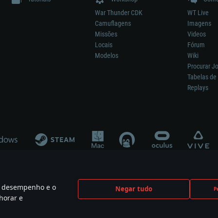
War Thunder CDK
WT Live
Camuflagens
Imagens
Missões
Videos
Locais
Fórum
Modelos
Wiki
Procurar J
Tabelas de 
Replays
 o desempenho e o
Negar tudo
P
ão significa participação no desenvolvimento, patrocínio ou aval do respetivo co
horar e
mes are the property of their respective owners.
Política de Privacidade