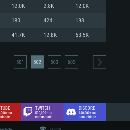
12.0K
2.8K
12.0K
de banda larga.
180
424
193
41.7K
12.8K
53.5K
501
502
503
602
TUBE
TWITCH
DISCORD
,000+ na
530,000+ na
140,000+ na
nidade
comunidade
comunidade
nidade
Esports