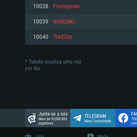
suportada: 720p.
Disco: 23,1 GB
10038
Foulspawn
Network: Internet de banda larga
Network: Internet de banda larga
10039
motizuki_
Disco: 21,5 GB
Disco: 21,5 GB
10040
TredZes
* Tabela atualiza uma vez
por dia
Junte-se a nós
FA
TELEGRAM
Mais de 95,000,000
720
Nova Comunidade
jogadores
com
Jogo
Média