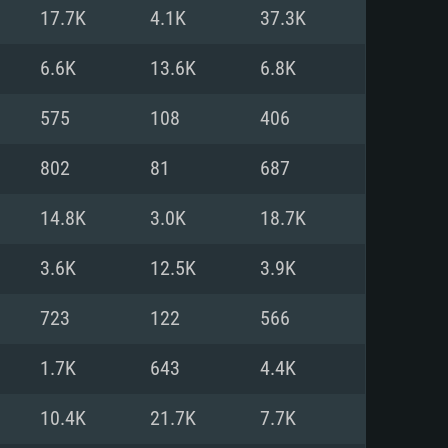
17.7K
4.1K
37.3K
o
o
o
6.6K
13.6K
6.8K
575
108
406
: Windows 10/11 (64 bit)
: Mac OS Big Sur 11.0 ou versão
: Ubuntu 20.04 64bit
802
81
687
 Core i5, Ryzen 5 3600 ou
 Core i7
 i7 (Intel Xeon não suportado)
14.8K
3.0K
18.7K
3.6K
12.5K
3.9K
u mais
IDIA 1060 com os drivers mais
723
122
566
ca com DirectX 11 ou superior;
deon Vega II ou superior com
s de 6 meses) / equivalentes
60 ou superior, Radeon RX 570
70) com os drivers mais
1.7K
643
4.4K
is de 6 meses) com suporte
de banda larga.
10.4K
21.7K
7.7K
de banda larga.