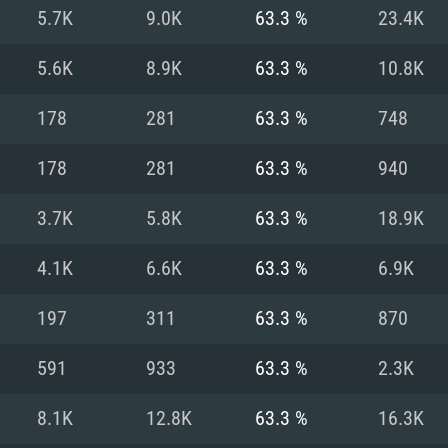
5.7K
9.0K
63.3 %
23.4K
Recomendad
Recomendad
Recomendad
5.6K
8.9K
63.3 %
10.8K
178
281
63.3 %
748
64 bit)
ur 11.0 ou versão
es mais modernas
Sistema Operativo
Sistema Operativo
Sistema Operativo
mais recente
178
281
63.3 %
940
Processador: Intel
Processador: Intel
nimo (Intel Xeon
superior
Processador: Core
3.7K
5.8K
63.3 %
18.9K
Memória: 16 GB
4.1K
6.6K
63.3 %
6.9K
Memória: 16 GB o
Memória: 8 GB
tX 11: AMD Radeon
Placa Gráfica: NV
197
311
63.3 %
870
. Resolução
s drivers mais
Placa Gráfica: Pla
Placa Gráfica: Ra
recentes (não mai
 (Mac),
/ equivalentes
Nvidia GeForce 10
suporte Metal.
AMD (Radeon RX 5
591
933
63.3 %
2.3K
Mac. Resolução
tes com suporte
ou superior
recentes (não ma
.
Network: Internet 
porte Metal.
Resolução mínima
Vulkan.
8.1K
12.8K
63.3 %
16.3K
Network: Internet 