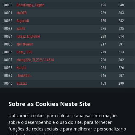
10030
BeauDoggy_1@psn
126
248
Memória: 4GB
Memória: 6 GB
Memória: 4 GB
10031
slaDER
239
363
Placa Gráfica: Placa com DirectX 11: AMD Radeon 77XX / NVIDIA GeForce
Placa Gráfica: Intel Iris Pro 5200 (Mac), equivalentes AMD/Nvidia para Mac.
Placa Gráfica: NVIDIA 660 com os drivers mais recentes (não mais de 6
GTX 660. Resolução mínima suportada: 720p
Resolução mínima suportada: 720p com suporte Metal.
meses) / equivalentes AMD com os drivers mais recentes com suporte
10032
Alguradi
150
282
Vulkan (não mais de 6 meses); Resolução mínima suportada: 720p.
Network: Internet de banda larga.
Network: Internet de banda larga.
10033
zzs#5
276
525
Network: Internet de banda larga.
Disco: 23,1 GB
Disco: 21,5 GB
10034
lukasz_knutelski
238
514
Disco: 21,5 GB
10035
sje1sfuawn
217
391
Recomendado
Recomendado
Recomendado
10036
Bear_1990
279
513
Sistema Operativo: Windows 10/11 (64 bit)
Sistema Operativo: Mac OS Big Sur 11.0 ou versão mais recente
Sistema Operativo: Ubuntu 20.04 64bit
10037
zhang220_孔乙己114514
208
382
Processador: Intel Core i5, Ryzen 5 3600 ou superior
Processador: Core i7 (Intel Xeon não suportado)
10038
Kuruhi
264
526
Processador: Intel Core i7
Memória: 16 GB ou mais
Memória: 8 GB
10039
_NotAGirl_
246
507
Memória: 16 GB
Placa Gráfica: Placa com DirectX 11 ou superior; Nvidia GeForce 1060 ou
Placa Gráfica: Radeon Vega II ou superior com suporte Metal.
10040
Sizzzzz
153
299
superior, Radeon RX 570 ou superior
Placa Gráfica: NVIDIA 1060 com os drivers mais recentes (não mais de 6
Network: Internet de banda larga.
meses) / equivalentes AMD (Radeon RX 570) com os drivers mais recentes
Network: Internet de banda larga.
(não mais de 6 meses) com suporte Vulkan.
Disco: 60,2 GB
501
502
503
602
Disco: 75,9 GB
Network: Internet de banda larga.
Sobre as Cookies Neste Site
Disco: 60,2 GB
* Tabela atualiza uma vez por dia
Utilizamos cookies para coletar e analisar informações
sobre o desempenho e o uso do site, para fornecer
funções de redes sociais e para melhorar e personalizar o