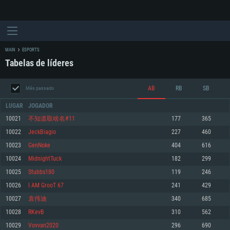
MAIN
ESPORTS
Tabelas de líderes
AB
RB
SB
Mês passado
LUGAR
JOGADOR
10021
不知道取啥名#11
177
365
10022
JeckBiagio
227
460
REQUERIMENTOS DE SISTEMA
10023
GenNoke
404
616
10024
MidnightTuck
182
299
PC
MAC
10025
Stubbs180
119
246
Linux
10026
I AM GrooT 67
241
429
Mínimo
Mínimo
Mínimo
10027
袁伟迪
340
685
Sistema Operativo: Windows 10 (64 bit)
Sistema Operativo: Mac OS Big Sur 11.0 ou versão mais recente
Sistema Operativo: Distribuições mais modernas do Linux de 64bit
10028
RKevB
310
562
10029
Vovvan2020
296
690
Processador: Dual-Core 2.2 GHz
Processador: Core i5 2.2GHz mínimo (Intel Xeon não suportado)
Processador: Dual-Core 2.4 GHz