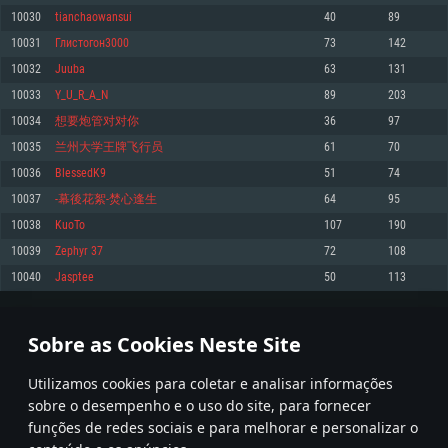
10030
tianchaowansui
40
89
Memória: 4GB
Memória: 6 GB
Memória: 4 GB
10031
Глистогон3000
73
142
Placa Gráfica: Placa com DirectX 11: AMD Radeon 77XX / NVIDIA GeForce
Placa Gráfica: Intel Iris Pro 5200 (Mac), equivalentes AMD/Nvidia para Mac.
Placa Gráfica: NVIDIA 660 com os drivers mais recentes (não mais de 6
GTX 660. Resolução mínima suportada: 720p
Resolução mínima suportada: 720p com suporte Metal.
meses) / equivalentes AMD com os drivers mais recentes com suporte
10032
Juuba
63
131
Vulkan (não mais de 6 meses); Resolução mínima suportada: 720p.
Network: Internet de banda larga.
Network: Internet de banda larga.
10033
Y_U_R_A_N
89
203
Network: Internet de banda larga.
Disco: 23,1 GB
Disco: 21,5 GB
10034
想要炮管对对你
36
97
Disco: 21,5 GB
10035
兰州大学王牌飞行员
61
70
Recomendado
Recomendado
Recomendado
10036
BlessedK9
51
74
Sistema Operativo: Windows 10/11 (64 bit)
Sistema Operativo: Mac OS Big Sur 11.0 ou versão mais recente
Sistema Operativo: Ubuntu 20.04 64bit
10037
-幕後花絮-焚心逢生
64
95
Processador: Intel Core i5, Ryzen 5 3600 ou superior
Processador: Core i7 (Intel Xeon não suportado)
10038
KuoTo
107
190
Processador: Intel Core i7
Memória: 16 GB ou mais
Memória: 8 GB
10039
Zephyr 37
72
108
Memória: 16 GB
Placa Gráfica: Placa com DirectX 11 ou superior; Nvidia GeForce 1060 ou
Placa Gráfica: Radeon Vega II ou superior com suporte Metal.
10040
Jasptee
50
113
superior, Radeon RX 570 ou superior
Placa Gráfica: NVIDIA 1060 com os drivers mais recentes (não mais de 6
Network: Internet de banda larga.
meses) / equivalentes AMD (Radeon RX 570) com os drivers mais recentes
Network: Internet de banda larga.
(não mais de 6 meses) com suporte Vulkan.
Disco: 60,2 GB
501
502
503
602
Disco: 75,9 GB
Network: Internet de banda larga.
Sobre as Cookies Neste Site
Disco: 60,2 GB
* Tabela atualiza uma vez por dia
Utilizamos cookies para coletar e analisar informações
sobre o desempenho e o uso do site, para fornecer
funções de redes sociais e para melhorar e personalizar o