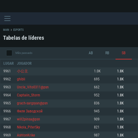
MAIN
ESPORTS
Tabelas de líderes
AB
RB
SB
Mês passado
LUGAR
JOGADOR
9961
小公主
1.0K
1.8K
9962
ghibli
695
1.8K
REQUERIMENTOS DE SISTEMA
9963
Uncle_Vito0311@psn
662
1.8K
9964
Captaiin_Storm
952
1.8K
PC
MAC
9965
grach-sargsyan@psn
836
1.8K
Linux
9966
Филя Заводской
945
1.8K
Mínimo
Mínimo
Mínimo
9967
will2pinsa@psn
909
1.8K
Sistema Operativo: Windows 10 (64 bit)
Sistema Operativo: Mac OS Big Sur 11.0 ou versão mais recente
Sistema Operativo: Distribuições mais modernas do Linux de 64bit
9968
Nikola_PiterSky
821
1.8K
9969
AshtonKrike
987
1.8K
Processador: Dual-Core 2.2 GHz
Processador: Core i5 2.2GHz mínimo (Intel Xeon não suportado)
Processador: Dual-Core 2.4 GHz