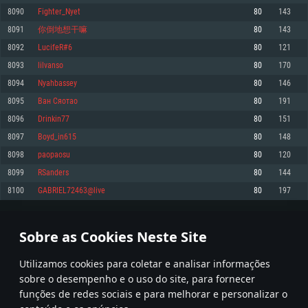
8090
Fighter_Nyet
80
143
Memória: 4GB
Memória: 6 GB
Memória: 4 GB
8091
你倒地想干嘛
80
143
Placa Gráfica: Placa com DirectX 11: AMD Radeon 77XX / NVIDIA GeForce
Placa Gráfica: Intel Iris Pro 5200 (Mac), equivalentes AMD/Nvidia para Mac.
Placa Gráfica: NVIDIA 660 com os drivers mais recentes (não mais de 6
GTX 660. Resolução mínima suportada: 720p
Resolução mínima suportada: 720p com suporte Metal.
meses) / equivalentes AMD com os drivers mais recentes com suporte
8092
LucifeR#6
80
121
Vulkan (não mais de 6 meses); Resolução mínima suportada: 720p.
Network: Internet de banda larga.
Network: Internet de banda larga.
8093
lilvanso
80
170
Network: Internet de banda larga.
Disco: 23,1 GB
Disco: 21,5 GB
8094
Nyahbassey
80
146
Disco: 21,5 GB
8095
Ван Сяотao
80
191
Recomendado
Recomendado
Recomendado
8096
Drinkin77
80
151
Sistema Operativo: Windows 10/11 (64 bit)
Sistema Operativo: Mac OS Big Sur 11.0 ou versão mais recente
Sistema Operativo: Ubuntu 20.04 64bit
8097
Boyd_in615
80
148
Processador: Intel Core i5, Ryzen 5 3600 ou superior
Processador: Core i7 (Intel Xeon não suportado)
8098
paopaosu
80
120
Processador: Intel Core i7
Memória: 16 GB ou mais
Memória: 8 GB
8099
RSanders
80
144
Memória: 16 GB
Placa Gráfica: Placa com DirectX 11 ou superior; Nvidia GeForce 1060 ou
Placa Gráfica: Radeon Vega II ou superior com suporte Metal.
8100
GABRIEL72463@live
80
197
superior, Radeon RX 570 ou superior
Placa Gráfica: NVIDIA 1060 com os drivers mais recentes (não mais de 6
Network: Internet de banda larga.
meses) / equivalentes AMD (Radeon RX 570) com os drivers mais recentes
Network: Internet de banda larga.
(não mais de 6 meses) com suporte Vulkan.
Disco: 60,2 GB
404
405
406
505
Disco: 75,9 GB
Network: Internet de banda larga.
Sobre as Cookies Neste Site
Disco: 60,2 GB
* Tabela atualiza uma vez por dia
Utilizamos cookies para coletar e analisar informações
sobre o desempenho e o uso do site, para fornecer
funções de redes sociais e para melhorar e personalizar o