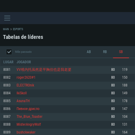
MAIN
ESPORTS
Tabelas de líderes
AB
RB
SB
Mês passado
LUGAR
JOGADOR
8081
VV维内托虽然是平胸但也是我老婆
80
119
8082
roger2620#1
80
150
REQUERIMENTOS DE SISTEMA
8083
ELECTROnik
80
188
8084
IkiSkoll
80
149
PC
MAC
8085
AsunaTH
80
178
Linux
8086
Пивное-дрисло
80
147
Mínimo
Mínimo
Mínimo
8087
The_Blue_Toaster
80
104
Sistema Operativo: Windows 10 (64 bit)
Sistema Operativo: Mac OS Big Sur 11.0 ou versão mais recente
Sistema Operativo: Distribuições mais modernas do Linux de 64bit
8088
MisterAngryWolf
80
131
8089
bushckwaker
80
164
Processador: Dual-Core 2.2 GHz
Processador: Core i5 2.2GHz mínimo (Intel Xeon não suportado)
Processador: Dual-Core 2.4 GHz