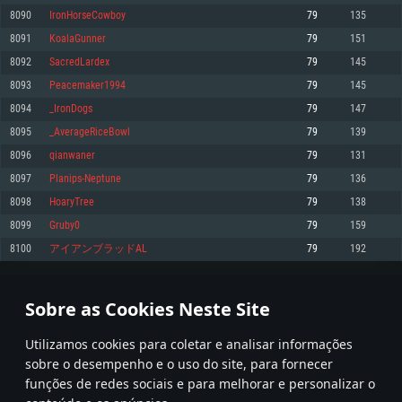
8090
IronHorseCowboy
79
135
Memória: 4GB
Memória: 6 GB
Memória: 4 GB
8091
KoalaGunner
79
151
Placa Gráfica: Placa com DirectX 11: AMD Radeon 77XX / NVIDIA GeForce
Placa Gráfica: Intel Iris Pro 5200 (Mac), equivalentes AMD/Nvidia para Mac.
Placa Gráfica: NVIDIA 660 com os drivers mais recentes (não mais de 6
GTX 660. Resolução mínima suportada: 720p
Resolução mínima suportada: 720p com suporte Metal.
meses) / equivalentes AMD com os drivers mais recentes com suporte
8092
SacredLardex
79
145
Vulkan (não mais de 6 meses); Resolução mínima suportada: 720p.
Network: Internet de banda larga.
Network: Internet de banda larga.
8093
Peacemaker1994
79
145
Network: Internet de banda larga.
Disco: 23,1 GB
Disco: 21,5 GB
8094
_IronDogs
79
147
Disco: 21,5 GB
8095
_AverageRiceBowl
79
139
Recomendado
Recomendado
Recomendado
8096
qianwaner
79
131
Sistema Operativo: Windows 10/11 (64 bit)
Sistema Operativo: Mac OS Big Sur 11.0 ou versão mais recente
Sistema Operativo: Ubuntu 20.04 64bit
8097
Planips-Neptune
79
136
Processador: Intel Core i5, Ryzen 5 3600 ou superior
Processador: Core i7 (Intel Xeon não suportado)
8098
HoaryTree
79
138
Processador: Intel Core i7
Memória: 16 GB ou mais
Memória: 8 GB
8099
Gruby0
79
159
Memória: 16 GB
Placa Gráfica: Placa com DirectX 11 ou superior; Nvidia GeForce 1060 ou
Placa Gráfica: Radeon Vega II ou superior com suporte Metal.
8100
アイアンブラッドAL
79
192
superior, Radeon RX 570 ou superior
Placa Gráfica: NVIDIA 1060 com os drivers mais recentes (não mais de 6
Network: Internet de banda larga.
meses) / equivalentes AMD (Radeon RX 570) com os drivers mais recentes
Network: Internet de banda larga.
(não mais de 6 meses) com suporte Vulkan.
Disco: 60,2 GB
404
405
406
505
Disco: 75,9 GB
Network: Internet de banda larga.
Sobre as Cookies Neste Site
Disco: 60,2 GB
* Tabela atualiza uma vez por dia
Utilizamos cookies para coletar e analisar informações
sobre o desempenho e o uso do site, para fornecer
funções de redes sociais e para melhorar e personalizar o