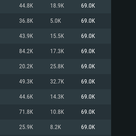
44.8K
18.9K
69.0K
o
o
o
36.8K
5.0K
69.0K
43.9K
15.5K
69.0K
: Windows 10/11 (64 bit)
: Mac OS Big Sur 11.0 ou versão
: Ubuntu 20.04 64bit
84.2K
17.3K
69.0K
 Core i5, Ryzen 5 3600 ou
 Core i7
 i7 (Intel Xeon não suportado)
20.2K
25.8K
69.0K
49.3K
32.7K
69.0K
u mais
IDIA 1060 com os drivers mais
44.6K
14.3K
69.0K
ca com DirectX 11 ou superior;
deon Vega II ou superior com
s de 6 meses) / equivalentes
60 ou superior, Radeon RX 570
70) com os drivers mais
71.8K
10.8K
69.0K
is de 6 meses) com suporte
de banda larga.
25.9K
8.2K
69.0K
de banda larga.