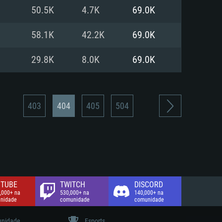
50.5K
4.7K
69.0K
de banda larga.
58.1K
42.2K
69.0K
29.8K
8.0K
69.0K
403
404
405
504
TUBE
TWITCH
DISCORD
,000+ na
530,000+ na
140,000+ na
nidade
comunidade
comunidade
nidade
Esports