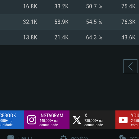
Disco: 60,2 GB
16.8K
33.2K
50.7 %
75.4K
.
Network: Internet 
Disco: 75,9 GB
.
32.1K
58.9K
54.5 %
76.3K
Disco: 60,2 GB
13.8K
21.4K
64.3 %
43.6K
CEBOOK
INSTAGRAM
X
YOU
,000+ na
440,000+ na
230,000+ na
2,650
unidade
comunidade
comunidade
comu
Tutoriais
Workshop
Comu