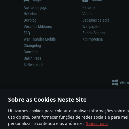
Acerca do jogo
Parceria
Notícias
Video
Devblog
Capturas de ecrã
Veículos Militares
Wallpapers
FAQ
Banda Sonora
War Thunder Mobile
Kit-Imprensa
Changelog
Convites
Gaijin Pass
Software útil
Sobre as Cookies Neste Site
Utilizamos cookies para coletar e analisar informações sobre
A reprodução de qualquer sistema de armas ou veículo neste jogo n
uso do site, para fornecer funções de redes sociais e para mel
© 2011—2026 Gaijin Games Kft. All trademarks, logos and brand na
personalizar o conteúdo e os anúncios.
Saber mais
Termos e condições
Termos de Serviço