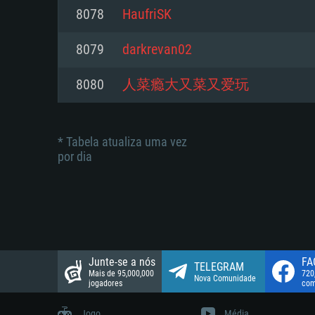
suportada: 720p.
Disco: 23,1 GB
8078
HaufriSK
Network: Internet de banda larga
Network: Internet de banda larga
8079
darkrevan02
Disco: 21,5 GB
Disco: 21,5 GB
8080
人菜瘾大又菜又爱玩
* Tabela atualiza uma vez
por dia
Junte-se a nós
FA
TELEGRAM
Mais de 95,000,000
720
Nova Comunidade
jogadores
com
Jogo
Média