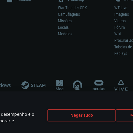
War Thunder CDK
WT Live
Camuflagens
Imagens
Missões
Videos
Locais
Fórum
Modelos
Wiki
Procurar J
Tabelas de 
Replays
 o desempenho e o
Negar tudo
P
ão significa participação no desenvolvimento, patrocínio ou aval do respetivo co
horar e
mes are the property of their respective owners.
Política de Privacidade