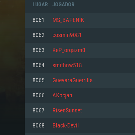
LUGAR
JOGADOR
8061
MS_BAPENIK
8062
cosmin9081
8063
KeP_orgazm0
8064
smithnw518
8065
GuevaraGuerrilla
8066
AKocjan
REQUE
8067
RisenSunset
8068
Black-Devil
PC