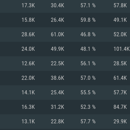
17.3K
30.4K
57.1 %
57.8K
Recomendad
Recomendad
Recomendad
15.8K
26.4K
59.8 %
49.1K
28.6K
61.0K
46.8 %
52.0K
64 bit)
ur 11.0 ou versão
es mais modernas
Sistema Operativo
Sistema Operativo
Sistema Operativo
mais recente
24.0K
49.9K
48.1 %
101.4K
Processador: Intel
Processador: Intel
nimo (Intel Xeon
superior
Processador: Core
12.6K
22.5K
56.1 %
28.5K
Memória: 16 GB
22.0K
38.6K
57.0 %
61.4K
Memória: 16 GB o
Memória: 8 GB
tX 11: AMD Radeon
Placa Gráfica: NV
14.1K
25.4K
55.5 %
57.7K
. Resolução
s drivers mais
Placa Gráfica: Pla
Placa Gráfica: Ra
recentes (não mai
 (Mac),
/ equivalentes
Nvidia GeForce 10
suporte Metal.
AMD (Radeon RX 5
16.3K
31.2K
52.3 %
84.7K
Mac. Resolução
tes com suporte
ou superior
recentes (não ma
.
Network: Internet 
porte Metal.
Resolução mínima
Vulkan.
13.1K
22.8K
57.7 %
29.9K
Network: Internet 