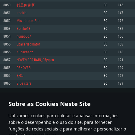
8050
我是你爹啊
80
145
Memória: 4GB
Memória: 6 GB
Memória: 4 GB
8051
-rookie-
80
147
Placa Gráfica: Placa com DirectX 11: AMD Radeon 77XX / NVIDIA GeForce
Placa Gráfica: Intel Iris Pro 5200 (Mac), equivalentes AMD/Nvidia para Mac.
Placa Gráfica: NVIDIA 660 com os drivers mais recentes (não mais de 6
GTX 660. Resolução mínima suportada: 720p
Resolução mínima suportada: 720p com suporte Metal.
meses) / equivalentes AMD com os drivers mais recentes com suporte
8052
Misantrope_Free
80
176
Vulkan (não mais de 6 meses); Resolução mínima suportada: 720p.
Network: Internet de banda larga.
Network: Internet de banda larga.
8053
Bombe18
80
132
Network: Internet de banda larga.
Disco: 23,1 GB
Disco: 21,5 GB
8054
nuppp007
80
156
Disco: 21,5 GB
8055
SpaceNagibator
80
153
Recomendado
Recomendado
Recomendado
8056
Kubachacz
80
118
Sistema Operativo: Windows 10/11 (64 bit)
Sistema Operativo: Mac OS Big Sur 11.0 ou versão mais recente
Sistema Operativo: Ubuntu 20.04 64bit
8057
NOVEMBER-RAIN_05@psn
80
121
Processador: Intel Core i5, Ryzen 5 3600 ou superior
Processador: Core i7 (Intel Xeon não suportado)
8058
D3KOV3R
80
129
Processador: Intel Core i7
Memória: 16 GB ou mais
Memória: 8 GB
8059
EySu
80
162
Memória: 16 GB
Placa Gráfica: Placa com DirectX 11 ou superior; Nvidia GeForce 1060 ou
Placa Gráfica: Radeon Vega II ou superior com suporte Metal.
8060
Blue stars
80
139
superior, Radeon RX 570 ou superior
Placa Gráfica: NVIDIA 1060 com os drivers mais recentes (não mais de 6
Network: Internet de banda larga.
meses) / equivalentes AMD (Radeon RX 570) com os drivers mais recentes
Network: Internet de banda larga.
(não mais de 6 meses) com suporte Vulkan.
Disco: 60,2 GB
402
403
404
503
Disco: 75,9 GB
Network: Internet de banda larga.
Sobre as Cookies Neste Site
Disco: 60,2 GB
* Tabela atualiza uma vez por dia
Utilizamos cookies para coletar e analisar informações
sobre o desempenho e o uso do site, para fornecer
funções de redes sociais e para melhorar e personalizar o