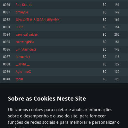
8030
Ван Сяотao
80
191
Memória: 4GB
Memória: 6 GB
Memória: 4 GB
8031
timmytje
80
149
Placa Gráfica: Placa com DirectX 11: AMD Radeon 77XX / NVIDIA GeForce
Placa Gráfica: Intel Iris Pro 5200 (Mac), equivalentes AMD/Nvidia para Mac.
Placa Gráfica: NVIDIA 660 com os drivers mais recentes (não mais de 6
GTX 660. Resolução mínima suportada: 720p
Resolução mínima suportada: 720p com suporte Metal.
meses) / equivalentes AMD com os drivers mais recentes com suporte
8032
是你说喜欢人妻我才嫁给他的
80
161
Vulkan (não mais de 6 meses); Resolução mínima suportada: 720p.
Network: Internet de banda larga.
Network: Internet de banda larga.
8033
BUSZ
80
154
Network: Internet de banda larga.
Disco: 23,1 GB
Disco: 21,5 GB
8034
vaxo_qafianidze
80
202
Disco: 21,5 GB
8035
solowingPISY
80
151
Recomendado
Recomendado
Recomendado
8036
LivinAmmonite
80
143
Sistema Operativo: Windows 10/11 (64 bit)
Sistema Operativo: Mac OS Big Sur 11.0 ou versão mais recente
Sistema Operativo: Ubuntu 20.04 64bit
8037
temnenkiy
80
116
Processador: Intel Core i5, Ryzen 5 3600 ou superior
Processador: Core i7 (Intel Xeon não suportado)
8038
__ksuha__
80
129
Processador: Intel Core i7
Memória: 16 GB ou mais
Memória: 8 GB
8039
AgishtineC
80
139
Memória: 16 GB
Placa Gráfica: Placa com DirectX 11 ou superior; Nvidia GeForce 1060 ou
Placa Gráfica: Radeon Vega II ou superior com suporte Metal.
8040
tpom
80
128
superior, Radeon RX 570 ou superior
Placa Gráfica: NVIDIA 1060 com os drivers mais recentes (não mais de 6
Network: Internet de banda larga.
meses) / equivalentes AMD (Radeon RX 570) com os drivers mais recentes
Network: Internet de banda larga.
(não mais de 6 meses) com suporte Vulkan.
Disco: 60,2 GB
401
402
403
502
Disco: 75,9 GB
Network: Internet de banda larga.
Sobre as Cookies Neste Site
Disco: 60,2 GB
* Tabela atualiza uma vez por dia
Utilizamos cookies para coletar e analisar informações
sobre o desempenho e o uso do site, para fornecer
funções de redes sociais e para melhorar e personalizar o