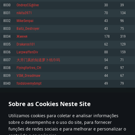
8030
OndreyCG@live
30
39
Memória: 4GB
Memória: 6 GB
Memória: 4 GB
8031
nikita3971
70
134
Placa Gráfica: Placa com DirectX 11: AMD Radeon 77XX / NVIDIA GeForce
Placa Gráfica: Intel Iris Pro 5200 (Mac), equivalentes AMD/Nvidia para Mac.
Placa Gráfica: NVIDIA 660 com os drivers mais recentes (não mais de 6
GTX 660. Resolução mínima suportada: 720p
Resolução mínima suportada: 720p com suporte Metal.
meses) / equivalentes AMD com os drivers mais recentes com suporte
8032
MikeSenpai
43
96
Vulkan (não mais de 6 meses); Resolução mínima suportada: 720p.
Network: Internet de banda larga.
Network: Internet de banda larga.
8033
Ballz_Destroyer
43
75
Network: Internet de banda larga.
Disco: 23,1 GB
Disco: 21,5 GB
8034
Жменя
178
319
Disco: 21,5 GB
8035
Drakaros101
62
129
Recomendado
Recomendado
Recomendado
8036
LarpwaffenDiv
88
159
Sistema Operativo: Windows 10/11 (64 bit)
Sistema Operativo: Mac OS Big Sur 11.0 ou versão mais recente
Sistema Operativo: Ubuntu 20.04 64bit
8037
大开门真的知道萝卜纸巾吗
54
71
Processador: Intel Core i5, Ryzen 5 3600 ou superior
Processador: Core i7 (Intel Xeon não suportado)
8038
Flyingfortres_CH
45
97
Processador: Intel Core i7
Memória: 16 GB ou mais
Memória: 8 GB
8039
VSM_Dreadmaw
44
67
Memória: 16 GB
Placa Gráfica: Placa com DirectX 11 ou superior; Nvidia GeForce 1060 ou
Placa Gráfica: Radeon Vega II ou superior com suporte Metal.
8040
foidslovemybmpt
49
79
superior, Radeon RX 570 ou superior
Placa Gráfica: NVIDIA 1060 com os drivers mais recentes (não mais de 6
Network: Internet de banda larga.
meses) / equivalentes AMD (Radeon RX 570) com os drivers mais recentes
Network: Internet de banda larga.
(não mais de 6 meses) com suporte Vulkan.
Disco: 60,2 GB
401
402
403
502
Disco: 75,9 GB
Network: Internet de banda larga.
Sobre as Cookies Neste Site
Disco: 60,2 GB
* Tabela atualiza uma vez por dia
Utilizamos cookies para coletar e analisar informações
sobre o desempenho e o uso do site, para fornecer
funções de redes sociais e para melhorar e personalizar o