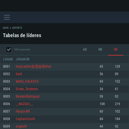
MAIN
ESPORTS
Tabelas de líderes
AB
RB
SB
Mês passado
LUGAR
JOGADOR
8001
mujica的m是墨提斯的m
45
129
8002
6old
56
89
REQUERIMENTOS DE SISTEMA
8003
MATb_VOLKOTA
69
152
8004
Drake_Terekova
34
61
PC
MAC
8005
BenderRodriguez
59
92
Linux
8006
__NAZGUL__
108
219
Mínimo
Mínimo
Mínimo
8007
Harpia BR
60
102
Sistema Operativo: Windows 10 (64 bit)
Sistema Operativo: Mac OS Big Sur 11.0 ou versão mais recente
Sistema Operativo: Distribuições mais modernas do Linux de 64bit
8008
CaptainCoolit
84
184
8009
evgenlll
44
92
Processador: Dual-Core 2.2 GHz
Processador: Core i5 2.2GHz mínimo (Intel Xeon não suportado)
Processador: Dual-Core 2.4 GHz