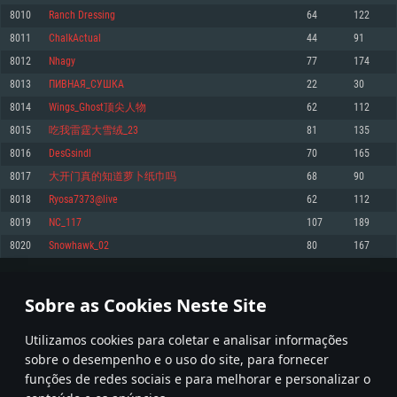
8010
Ranch Dressing
64
122
Memória: 4GB
Memória: 6 GB
Memória: 4 GB
8011
ChalkActual
44
91
Placa Gráfica: Placa com DirectX 11: AMD Radeon 77XX / NVIDIA GeForce
Placa Gráfica: Intel Iris Pro 5200 (Mac), equivalentes AMD/Nvidia para Mac.
Placa Gráfica: NVIDIA 660 com os drivers mais recentes (não mais de 6
GTX 660. Resolução mínima suportada: 720p
Resolução mínima suportada: 720p com suporte Metal.
meses) / equivalentes AMD com os drivers mais recentes com suporte
8012
Nhagy
77
174
Vulkan (não mais de 6 meses); Resolução mínima suportada: 720p.
Network: Internet de banda larga.
Network: Internet de banda larga.
8013
ПИВНАЯ_СУШКА
22
30
Network: Internet de banda larga.
Disco: 23,1 GB
Disco: 21,5 GB
8014
Wings_Ghost顶尖人物
62
112
Disco: 21,5 GB
8015
吃我雷霆大雪绒_23
81
135
Recomendado
Recomendado
Recomendado
8016
DesGsindl
70
165
Sistema Operativo: Windows 10/11 (64 bit)
Sistema Operativo: Mac OS Big Sur 11.0 ou versão mais recente
Sistema Operativo: Ubuntu 20.04 64bit
8017
大开门真的知道萝卜纸巾吗
68
90
Processador: Intel Core i5, Ryzen 5 3600 ou superior
Processador: Core i7 (Intel Xeon não suportado)
8018
Ryosa7373@live
62
112
Processador: Intel Core i7
Memória: 16 GB ou mais
Memória: 8 GB
8019
NC_117
107
189
Memória: 16 GB
Placa Gráfica: Placa com DirectX 11 ou superior; Nvidia GeForce 1060 ou
Placa Gráfica: Radeon Vega II ou superior com suporte Metal.
8020
Snowhawk_02
80
167
superior, Radeon RX 570 ou superior
Placa Gráfica: NVIDIA 1060 com os drivers mais recentes (não mais de 6
Network: Internet de banda larga.
meses) / equivalentes AMD (Radeon RX 570) com os drivers mais recentes
Network: Internet de banda larga.
(não mais de 6 meses) com suporte Vulkan.
Disco: 60,2 GB
400
401
402
501
Disco: 75,9 GB
Network: Internet de banda larga.
Sobre as Cookies Neste Site
Disco: 60,2 GB
* Tabela atualiza uma vez por dia
Utilizamos cookies para coletar e analisar informações
sobre o desempenho e o uso do site, para fornecer
funções de redes sociais e para melhorar e personalizar o