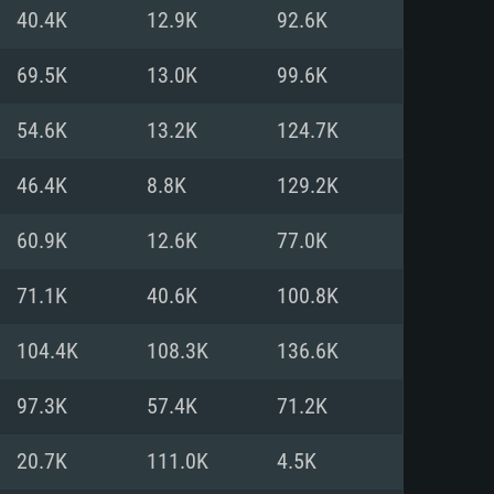
40.4K
12.9K
92.6K
o
o
o
69.5K
13.0K
99.6K
54.6K
13.2K
124.7K
: Windows 10/11 (64 bit)
: Mac OS Big Sur 11.0 ou versão
: Ubuntu 20.04 64bit
46.4K
8.8K
129.2K
 Core i5, Ryzen 5 3600 ou
 Core i7
 i7 (Intel Xeon não suportado)
60.9K
12.6K
77.0K
71.1K
40.6K
100.8K
u mais
IDIA 1060 com os drivers mais
104.4K
108.3K
136.6K
ca com DirectX 11 ou superior;
deon Vega II ou superior com
s de 6 meses) / equivalentes
60 ou superior, Radeon RX 570
70) com os drivers mais
97.3K
57.4K
71.2K
is de 6 meses) com suporte
de banda larga.
20.7K
111.0K
4.5K
de banda larga.