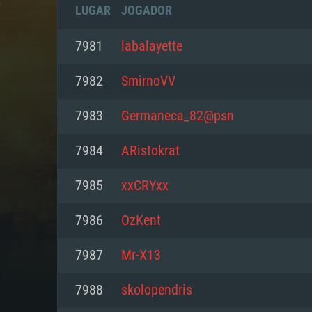
LUGAR
JOGADOR
7981
labalayette
7982
SmirnoVV
7983
Germaneca_82@psn
7984
ARistokrat
7985
xxCRYxx
7986
OzKent
REQUE
7987
Mr-X13
7988
skolopendris
PC