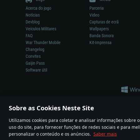
Acerca do jogo
Parceria
Notícias
Video
Devblog
Capturas de ecrã
Veículos Militares
Wallpapers
FAQ
Banda Sonora
War Thunder Mobile
Kit-Imprensa
Changelog
Convites
Gaijin Pass
Software útil
Sobre as Cookies Neste Site
Utilizamos cookies para coletar e analisar informações sobre
A reprodução de qualquer sistema de armas ou veículo neste jogo n
uso do site, para fornecer funções de redes sociais e para mel
© 2011—2026 Gaijin Games Kft. All trademarks, logos and brand na
personalizar o conteúdo e os anúncios.
Saber mais
Termos e condições
Termos de Serviço