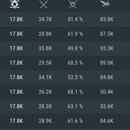
17.8K
34.7K
51.4 %
83.8K
17.8K
28.8K
61.9 %
87.5K
17.8K
35.8K
49.8 %
93.3K
17.8K
29.5K
60.5 %
89.0K
17.8K
34.1K
52.3 %
84.8K
17.8K
26.2K
68.1 %
50.4K
RIMENTOS DE S
17.8K
28.3K
63.1 %
53.6K
17.8K
28.9K
61.6 %
84.6K
MAC