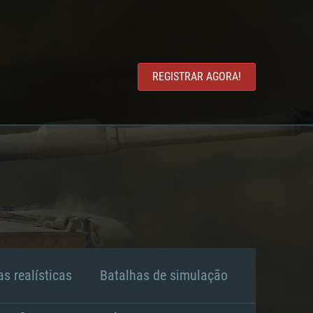
REGISTRAR AGORA!
s realísticas
Batalhas de simulação