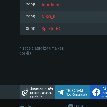
suportada: 720p.
Disco: 23,1 GB
7998
totoffmoi
Network: Internet de banda larga
Network: Internet de banda larga
7999
NIKO_II
Disco: 21,5 GB
Disco: 21,5 GB
8000
Spektor64
* Tabela atualiza uma vez
por dia
Junte-se a nós
FA
TELEGRAM
Mais de 95,000,000
720
Nova Comunidade
jogadores
com
Jogo
Média