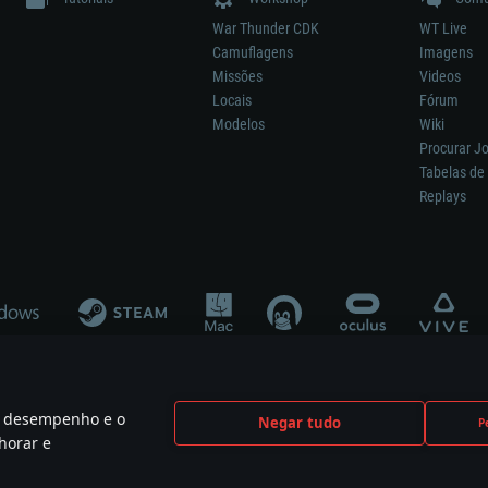
War Thunder CDK
WT Live
Camuflagens
Imagens
Missões
Videos
Locais
Fórum
Modelos
Wiki
Procurar J
Tabelas de 
Replays
 o desempenho e o
Negar tudo
P
ão significa participação no desenvolvimento, patrocínio ou aval do respetivo co
horar e
mes are the property of their respective owners.
Política de Privacidade