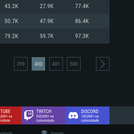
43.2K
27.9K
77.4K
de banda larga.
50.7K
47.9K
86.4K
79.2K
59.7K
97.3K
399
400
401
500
TUBE
TWITCH
DISCORD
,000+ na
530,000+ na
140,000+ na
nidade
comunidade
comunidade
nidade
Esports