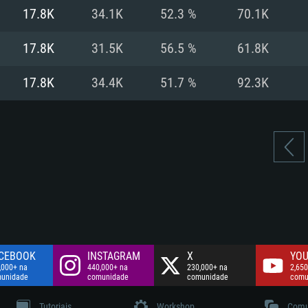
Disco: 60,2 GB
17.8K
34.1K
52.3 %
70.1K
.
Network: Internet 
Disco: 75,9 GB
.
17.8K
31.5K
56.5 %
61.8K
Disco: 60,2 GB
17.8K
34.4K
51.7 %
92.3K
CEBOOK
INSTAGRAM
X
YOU
,000+ na
440,000+ na
230,000+ na
2,650
unidade
comunidade
comunidade
comu
Tutoriais
Workshop
Comu