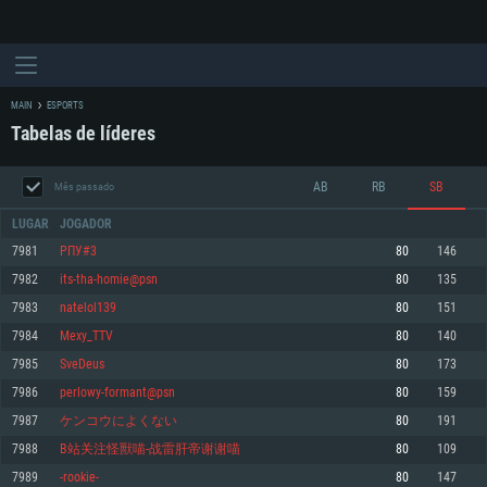
MAIN
ESPORTS
Tabelas de líderes
AB
RB
SB
Mês passado
LUGAR
JOGADOR
7981
РПУ#3
80
146
7982
its-tha-homie@psn
80
135
REQUERIMENTOS DE SISTEMA
7983
natelol139
80
151
7984
Mexy_TTV
80
140
PC
MAC
7985
SveDeus
80
173
Linux
7986
perlowy-formant@psn
80
159
Mínimo
Mínimo
Mínimo
7987
ケンコウによくない
80
191
Sistema Operativo: Windows 10 (64 bit)
Sistema Operativo: Mac OS Big Sur 11.0 ou versão mais recente
Sistema Operativo: Distribuições mais modernas do Linux de 64bit
7988
B站关注怪獸喵-战雷肝帝谢谢喵
80
109
7989
-rookie-
80
147
Processador: Dual-Core 2.2 GHz
Processador: Core i5 2.2GHz mínimo (Intel Xeon não suportado)
Processador: Dual-Core 2.4 GHz