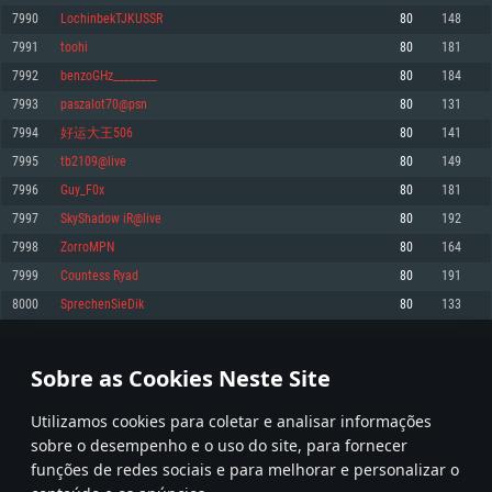
7990
LochinbekTJKUSSR
80
148
Memória: 4GB
Memória: 6 GB
Memória: 4 GB
7991
toohi
80
181
Placa Gráfica: Placa com DirectX 11: AMD Radeon 77XX / NVIDIA GeForce
Placa Gráfica: Intel Iris Pro 5200 (Mac), equivalentes AMD/Nvidia para Mac.
Placa Gráfica: NVIDIA 660 com os drivers mais recentes (não mais de 6
GTX 660. Resolução mínima suportada: 720p
Resolução mínima suportada: 720p com suporte Metal.
meses) / equivalentes AMD com os drivers mais recentes com suporte
7992
benzoGHz________
80
184
Vulkan (não mais de 6 meses); Resolução mínima suportada: 720p.
Network: Internet de banda larga.
Network: Internet de banda larga.
7993
paszalot70@psn
80
131
Network: Internet de banda larga.
Disco: 23,1 GB
Disco: 21,5 GB
7994
好运大王506
80
141
Disco: 21,5 GB
7995
tb2109@live
80
149
Recomendado
Recomendado
Recomendado
7996
Guy_F0x
80
181
Sistema Operativo: Windows 10/11 (64 bit)
Sistema Operativo: Mac OS Big Sur 11.0 ou versão mais recente
Sistema Operativo: Ubuntu 20.04 64bit
7997
SkyShadow iR@live
80
192
Processador: Intel Core i5, Ryzen 5 3600 ou superior
Processador: Core i7 (Intel Xeon não suportado)
7998
ZorroMPN
80
164
Processador: Intel Core i7
Memória: 16 GB ou mais
Memória: 8 GB
7999
Countess Ryad
80
191
Memória: 16 GB
Placa Gráfica: Placa com DirectX 11 ou superior; Nvidia GeForce 1060 ou
Placa Gráfica: Radeon Vega II ou superior com suporte Metal.
8000
SprechenSieDik
80
133
superior, Radeon RX 570 ou superior
Placa Gráfica: NVIDIA 1060 com os drivers mais recentes (não mais de 6
Network: Internet de banda larga.
meses) / equivalentes AMD (Radeon RX 570) com os drivers mais recentes
Network: Internet de banda larga.
(não mais de 6 meses) com suporte Vulkan.
Disco: 60,2 GB
399
400
401
500
Disco: 75,9 GB
Network: Internet de banda larga.
Sobre as Cookies Neste Site
Disco: 60,2 GB
* Tabela atualiza uma vez por dia
Utilizamos cookies para coletar e analisar informações
sobre o desempenho e o uso do site, para fornecer
funções de redes sociais e para melhorar e personalizar o