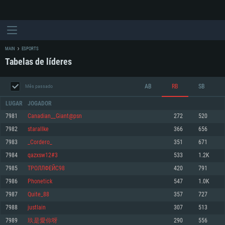
MAIN
ESPORTS
Tabelas de líderes
AB
RB
SB
Mês passado
LUGAR
JOGADOR
7981
Canadian__Giant@psn
272
520
7982
starallke
366
656
REQUERIMENTOS DE SISTEMA
7983
_Cordero_
351
671
7984
qazxsw12#3
533
1.2K
PC
MAC
7985
ТРОЛЛФЕЙС98
420
791
Linux
7986
Phonetick
547
1.0K
Mínimo
Mínimo
Mínimo
7987
Quite_88
357
727
Sistema Operativo: Windows 10 (64 bit)
Sistema Operativo: Mac OS Big Sur 11.0 ou versão mais recente
Sistema Operativo: Distribuições mais modernas do Linux de 64bit
7988
justlain
307
513
7989
玖是愛你呀
290
556
Processador: Dual-Core 2.2 GHz
Processador: Core i5 2.2GHz mínimo (Intel Xeon não suportado)
Processador: Dual-Core 2.4 GHz