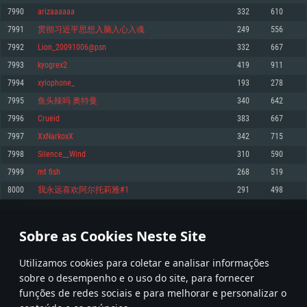
7990
arizaaaaaa
332
610
Memória: 4GB
Memória: 6 GB
Memória: 4 GB
7991
贯彻习近平思想入脑入心入魂
249
556
Placa Gráfica: Placa com DirectX 11: AMD Radeon 77XX / NVIDIA GeForce
Placa Gráfica: Intel Iris Pro 5200 (Mac), equivalentes AMD/Nvidia para Mac.
Placa Gráfica: NVIDIA 660 com os drivers mais recentes (não mais de 6
GTX 660. Resolução mínima suportada: 720p
Resolução mínima suportada: 720p com suporte Metal.
meses) / equivalentes AMD com os drivers mais recentes com suporte
7992
Lion_20091006@psn
332
667
Vulkan (não mais de 6 meses); Resolução mínima suportada: 720p.
Network: Internet de banda larga.
Network: Internet de banda larga.
7993
kyogrex2
419
911
Network: Internet de banda larga.
Disco: 23,1 GB
Disco: 21,5 GB
7994
xylophone_
193
278
Disco: 21,5 GB
7995
鱼头辣吗 奥特曼
340
642
Recomendado
Recomendado
Recomendado
7996
Crueid
383
667
Sistema Operativo: Windows 10/11 (64 bit)
Sistema Operativo: Mac OS Big Sur 11.0 ou versão mais recente
Sistema Operativo: Ubuntu 20.04 64bit
7997
XxNarkoxX
342
715
Processador: Intel Core i5, Ryzen 5 3600 ou superior
Processador: Core i7 (Intel Xeon não suportado)
7998
Silence__Wind
310
590
Processador: Intel Core i7
Memória: 16 GB ou mais
Memória: 8 GB
7999
mt fish
268
519
Memória: 16 GB
Placa Gráfica: Placa com DirectX 11 ou superior; Nvidia GeForce 1060 ou
Placa Gráfica: Radeon Vega II ou superior com suporte Metal.
8000
我永远喜欢阿尔托莉雅#1
291
498
superior, Radeon RX 570 ou superior
Placa Gráfica: NVIDIA 1060 com os drivers mais recentes (não mais de 6
Network: Internet de banda larga.
meses) / equivalentes AMD (Radeon RX 570) com os drivers mais recentes
Network: Internet de banda larga.
(não mais de 6 meses) com suporte Vulkan.
Disco: 60,2 GB
399
400
401
500
Disco: 75,9 GB
Network: Internet de banda larga.
Sobre as Cookies Neste Site
Disco: 60,2 GB
* Tabela atualiza uma vez por dia
Utilizamos cookies para coletar e analisar informações
sobre o desempenho e o uso do site, para fornecer
funções de redes sociais e para melhorar e personalizar o