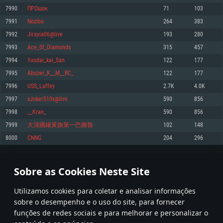
7990
ПРОшок
71
103
Memória: 4GB
Memória: 6 GB
Memória: 4 GB
7991
Nozibo
264
383
Placa Gráfica: Placa com DirectX 11: AMD Radeon 77XX / NVIDIA GeForce
Placa Gráfica: Intel Iris Pro 5200 (Mac), equivalentes AMD/Nvidia para Mac.
Placa Gráfica: NVIDIA 660 com os drivers mais recentes (não mais de 6
GTX 660. Resolução mínima suportada: 720p
Resolução mínima suportada: 720p com suporte Metal.
meses) / equivalentes AMD com os drivers mais recentes com suporte
7992
Jirayia06@live
193
280
Vulkan (não mais de 6 meses); Resolução mínima suportada: 720p.
Network: Internet de banda larga.
Network: Internet de banda larga.
7993
Ace_0f_Diamonds
315
457
Network: Internet de banda larga.
Disco: 23,1 GB
Disco: 21,5 GB
7994
Yuudai_kai_San
122
177
Disco: 21,5 GB
7995
Abuzer_K__M__RC_
122
177
Recomendado
Recomendado
Recomendado
7996
USS_Laffey
2.7K
4.0K
Sistema Operativo: Windows 10/11 (64 bit)
Sistema Operativo: Mac OS Big Sur 11.0 ou versão mais recente
Sistema Operativo: Ubuntu 20.04 64bit
7997
xJoker510x@live
590
856
Processador: Intel Core i5, Ryzen 5 3600 ou superior
Processador: Core i7 (Intel Xeon não suportado)
7998
__Kran_
590
856
Processador: Intel Core i7
Memória: 16 GB ou mais
Memória: 8 GB
7999
大清國鑲黃旗第一巴圖魯
102
148
Memória: 16 GB
Placa Gráfica: Placa com DirectX 11 ou superior; Nvidia GeForce 1060 ou
Placa Gráfica: Radeon Vega II ou superior com suporte Metal.
8000
CNNG
204
296
superior, Radeon RX 570 ou superior
Placa Gráfica: NVIDIA 1060 com os drivers mais recentes (não mais de 6
Network: Internet de banda larga.
meses) / equivalentes AMD (Radeon RX 570) com os drivers mais recentes
Network: Internet de banda larga.
(não mais de 6 meses) com suporte Vulkan.
Disco: 60,2 GB
399
400
401
500
Disco: 75,9 GB
Network: Internet de banda larga.
Sobre as Cookies Neste Site
Disco: 60,2 GB
* Tabela atualiza uma vez por dia
Utilizamos cookies para coletar e analisar informações
sobre o desempenho e o uso do site, para fornecer
funções de redes sociais e para melhorar e personalizar o