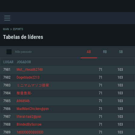
MAIN
ESPORTS
Tabelas de líderes
AB
RB
SB
Mês passado
LUGAR
JOGADOR
7981
Mot__rhead62748
71
103
7982
Dogeblade2213
71
103
REQUERIMENTOS DE SISTEMA
7983
ミニマムマソコ後輩
71
103
7984
黎曼鲁斯-
71
103
PC
MAC
7985
A968946
71
103
Linux
7986
MadManChicken@psn
71
103
Mínimo
Mínimo
Mínimo
7987
literal-taxi2@psn
71
103
Sistema Operativo: Windows 10 (64 bit)
Sistema Operativo: Mac OS Big Sur 11.0 ou versão mais recente
Sistema Operativo: Distribuições mais modernas do Linux de 64bit
7988
BlindedBySorrow
71
103
7989
1dDDDDDDDDDDD
71
103
Processador: Dual-Core 2.2 GHz
Processador: Core i5 2.2GHz mínimo (Intel Xeon não suportado)
Processador: Dual-Core 2.4 GHz