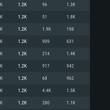
5K
1.2K
96
1.3K
o
o
o
4K
1.2K
51
1.8K
4K
1.2K
1.9K
198
: Windows 10/11 (64 bit)
: Mac OS Big Sur 11.0 ou versão
: Ubuntu 20.04 64bit
4K
1.2K
909
631
 Core i5, Ryzen 5 3600 ou
 Core i7
 i7 (Intel Xeon não suportado)
4K
1.2K
214
1.4K
4K
1.2K
917
942
u mais
IDIA 1060 com os drivers mais
3K
1.2K
68
962
ca com DirectX 11 ou superior;
deon Vega II ou superior com
s de 6 meses) / equivalentes
60 ou superior, Radeon RX 570
70) com os drivers mais
4K
1.2K
4.4K
1.5K
is de 6 meses) com suporte
de banda larga.
4K
1.2K
280
1.1K
de banda larga.