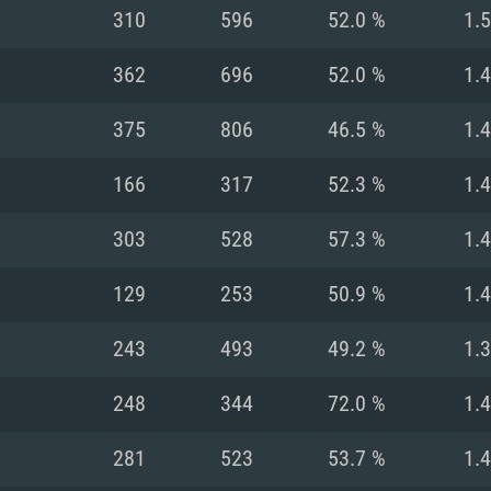
310
596
52.0 %
1.
Recomendad
Recomendad
Recomendad
362
696
52.0 %
1.
375
806
46.5 %
1.
64 bit)
ur 11.0 ou versão
es mais modernas
Sistema Operativo
Sistema Operativo
Sistema Operativo
mais recente
166
317
52.3 %
1.
Processador: Intel
Processador: Intel
nimo (Intel Xeon
superior
Processador: Core
303
528
57.3 %
1.
Memória: 16 GB
129
253
50.9 %
1.
Memória: 16 GB o
Memória: 8 GB
tX 11: AMD Radeon
Placa Gráfica: NV
243
493
49.2 %
1.
. Resolução
s drivers mais
Placa Gráfica: Pla
Placa Gráfica: Ra
recentes (não mai
 (Mac),
/ equivalentes
Nvidia GeForce 10
suporte Metal.
AMD (Radeon RX 5
248
344
72.0 %
1.
Mac. Resolução
tes com suporte
ou superior
recentes (não ma
.
Network: Internet 
porte Metal.
Resolução mínima
Vulkan.
281
523
53.7 %
1.
Network: Internet 