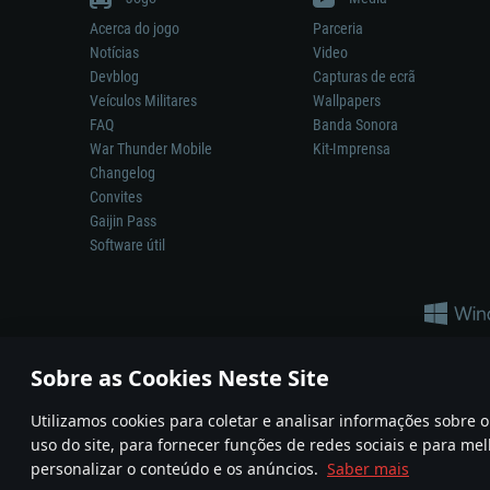
Acerca do jogo
Parceria
Notícias
Video
Devblog
Capturas de ecrã
Veículos Militares
Wallpapers
FAQ
Banda Sonora
War Thunder Mobile
Kit-Imprensa
Changelog
Convites
Gaijin Pass
Software útil
Sobre as Cookies Neste Site
Utilizamos cookies para coletar e analisar informações sobre
A reprodução de qualquer sistema de armas ou veículo neste jogo n
uso do site, para fornecer funções de redes sociais e para mel
© 2011—2026 Gaijin Games Kft. All trademarks, logos and brand na
personalizar o conteúdo e os anúncios.
Saber mais
Termos e condições
Termos de Serviço