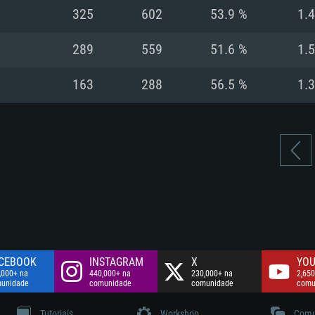
Disco: 60,2 GB
325
602
53.9 %
1.
.
Network: Internet 
Disco: 75,9 GB
.
289
559
51.6 %
1.
Disco: 60,2 GB
163
288
56.5 %
1.
CEBOOK
INSTAGRAM
X
YOU
,000+ na
440,000+ na
230,000+ na
2,650
unidade
comunidade
comunidade
comu
Tutoriais
Workshop
Comu