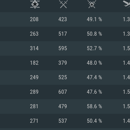
208
423
49.1 %
1.
263
517
50.8 %
1.
314
595
52.7 %
1.
182
379
48.0 %
1.
249
525
47.4 %
1.
289
607
47.6 %
1.
RIMENTOS DE S
281
479
58.6 %
1.
271
537
50.4 %
1.
MAC