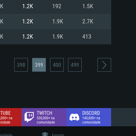
4K
1.2K
192
1.5K
de banda larga.
5K
1.2K
1.9K
2.7K
3K
1.2K
1.9K
413
398
399
400
499
TUBE
TWITCH
DISCORD
,000+ na
530,000+ na
140,000+ na
nidade
comunidade
comunidade
nidade
Esports