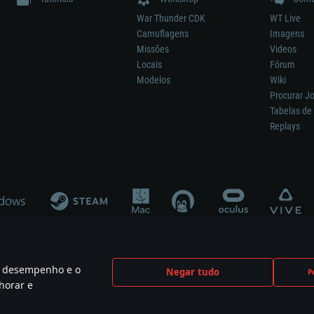
War Thunder CDK
WT Live
Camuflagens
Imagens
Missões
Videos
Locais
Fórum
Modelos
Wiki
Procurar J
Tabelas de 
Replays
 o desempenho e o
Negar tudo
P
ão significa participação no desenvolvimento, patrocínio ou aval do respetivo co
horar e
mes are the property of their respective owners.
Política de Privacidade