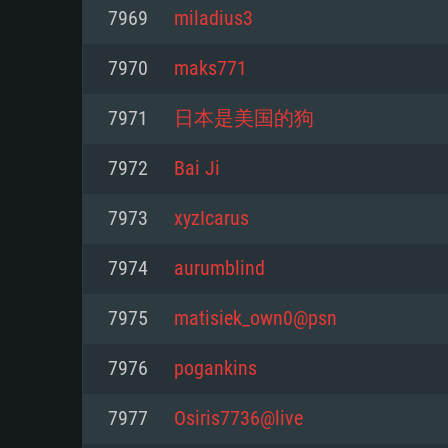
7969
miladius3
Mínimo
Mínimo
Mínimo
7970
maks771
7971
日本是美国的狗
Sistema Operativo: Windows 10 (
Sistema Operativo: Mac OS Big S
Sistema Operativo: Distribuiçõ
mais recente
do Linux de 64bit
7972
Bai Ji
Processador: Dual-Core 2.2 GHz
Processador: Core i5 2.2GHz mí
Processador: Dual-Core 2.4 GHz
7973
xyzIcarus
Memória: 4GB
não suportado)
7974
aurumblind
Memória: 4 GB
Placa Gráfica: Placa com Direc
Memória: 6 GB
7975
matisiek_own0@psn
77XX / NVIDIA GeForce GTX 660
Placa Gráfica: NVIDIA 660 com o
mínima suportada: 720p
Placa Gráfica: Intel Iris Pro 5200
recentes (não mais de 6 meses) 
7976
pogankins
equivalentes AMD/Nvidia para 
AMD com os drivers mais recen
Network: Internet de banda larga
mínima suportada: 720p com su
Vulkan (não mais de 6 meses); 
7977
Osiris7736@live