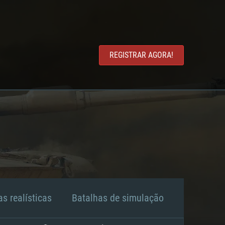
REGISTRAR AGORA!
s realísticas
Batalhas de simulação