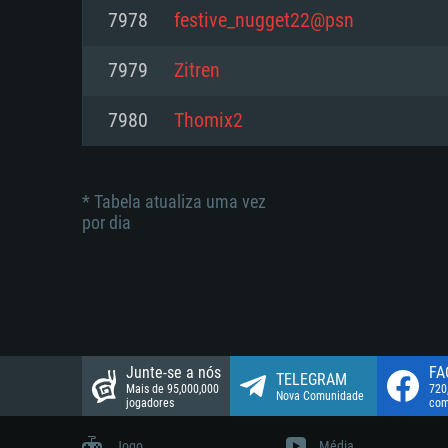
suportada: 720p.
Disco: 23,1 GB
7978
festive_nugget22@psn
Network: Internet de banda larga
Network: Internet de banda larga
7979
Zitren
Disco: 21,5 GB
Disco: 21,5 GB
7980
Thomix2
* Tabela atualiza uma vez
por dia
Junte-se a nós
FA
TELEGRAM
Mais de 95,000,000
720
Nova Comunidade
jogadores
com
Jogo
Média