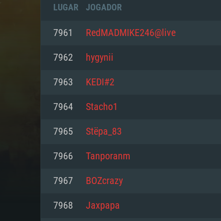
LUGAR
JOGADOR
7961
RedMADMIKE246@live
7962
hygynii
7963
KEDI#2
7964
Stacho1
7965
Stёpa_83
7966
Tanporanm
REQUE
7967
BOZcrazy
7968
Jaxpapa
PC