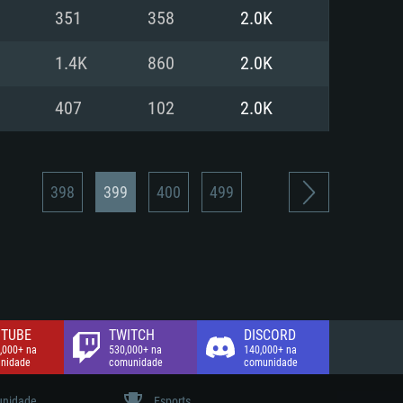
351
358
2.0K
de banda larga.
1.4K
860
2.0K
407
102
2.0K
398
399
400
499
TUBE
TWITCH
DISCORD
,000+ na
530,000+ na
140,000+ na
nidade
comunidade
comunidade
nidade
Esports