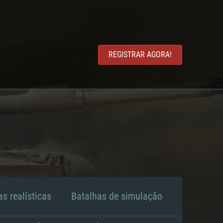
REGISTRAR AGORA!
s realísticas
Batalhas de simulação