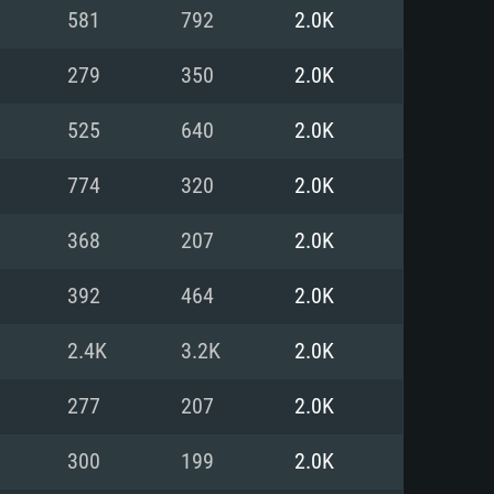
581
792
2.0K
o
o
o
279
350
2.0K
525
640
2.0K
: Windows 10/11 (64 bit)
: Mac OS Big Sur 11.0 ou versão
: Ubuntu 20.04 64bit
774
320
2.0K
 Core i5, Ryzen 5 3600 ou
 Core i7
 i7 (Intel Xeon não suportado)
368
207
2.0K
392
464
2.0K
u mais
IDIA 1060 com os drivers mais
2.4K
3.2K
2.0K
ca com DirectX 11 ou superior;
deon Vega II ou superior com
s de 6 meses) / equivalentes
60 ou superior, Radeon RX 570
70) com os drivers mais
277
207
2.0K
is de 6 meses) com suporte
de banda larga.
300
199
2.0K
de banda larga.