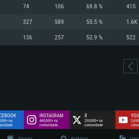
Disco: 60,2 GB
74
106
69.8 %
415
.
Network: Internet 
Disco: 75,9 GB
.
327
589
55.5 %
1.6K
Disco: 60,2 GB
136
257
52.9 %
522
CEBOOK
INSTAGRAM
X
YOU
,000+ na
440,000+ na
230,000+ na
2,650
unidade
comunidade
comunidade
comu
Tutoriais
Workshop
Comu