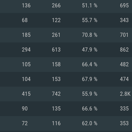
136
266
51.1 %
695
Recomendad
Recomendad
Recomendad
68
122
55.7 %
343
185
261
70.8 %
701
64 bit)
ur 11.0 ou versão
es mais modernas
Sistema Operativo
Sistema Operativo
Sistema Operativo
mais recente
294
613
47.9 %
862
Processador: Intel
Processador: Intel
nimo (Intel Xeon
superior
Processador: Core
105
158
66.4 %
482
Memória: 16 GB
104
153
67.9 %
474
Memória: 16 GB o
Memória: 8 GB
tX 11: AMD Radeon
Placa Gráfica: NV
415
742
55.9 %
2.8K
. Resolução
s drivers mais
Placa Gráfica: Pla
Placa Gráfica: Ra
recentes (não mai
 (Mac),
/ equivalentes
Nvidia GeForce 10
suporte Metal.
AMD (Radeon RX 5
90
135
66.6 %
335
Mac. Resolução
tes com suporte
ou superior
recentes (não ma
.
Network: Internet 
porte Metal.
Resolução mínima
Vulkan.
72
116
62.0 %
353
Network: Internet 