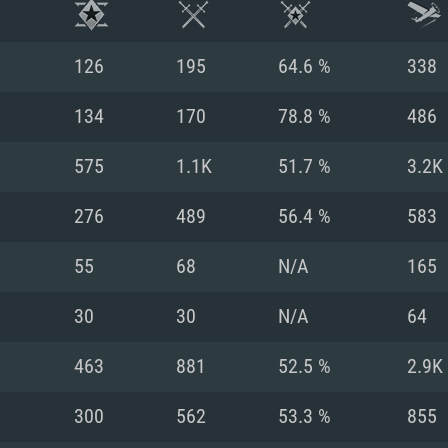
126
195
64.6 %
338
134
170
78.8 %
486
575
1.1K
51.7 %
3.2K
276
489
56.4 %
583
55
68
N/A
165
30
30
N/A
64
RIMENTOS DE S
463
881
52.5 %
2.9K
300
562
53.3 %
855
MAC