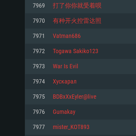
7969
打了你你就受着呗
Mínimo
Mínimo
Mínimo
7970
有种开火控雷达照
7971
Vatman686
Sistema Operativo: Windows 10 (
Sistema Operativo: Mac OS Big S
Sistema Operativo: Distribuiçõ
mais recente
do Linux de 64bit
7972
Togawa Sakiko123
Processador: Dual-Core 2.2 GHz
Processador: Core i5 2.2GHz mí
Processador: Dual-Core 2.4 GHz
7973
War Is Evil
Memória: 4GB
não suportado)
7974
Хускарал
Memória: 4 GB
Placa Gráfica: Placa com Direc
Memória: 6 GB
7975
BDBxXxEyler@live
77XX / NVIDIA GeForce GTX 660
Placa Gráfica: NVIDIA 660 com o
mínima suportada: 720p
Placa Gráfica: Intel Iris Pro 5200
recentes (não mais de 6 meses) 
7976
Gumakay
equivalentes AMD/Nvidia para 
AMD com os drivers mais recen
Network: Internet de banda larga
mínima suportada: 720p com su
Vulkan (não mais de 6 meses); 
7977
mister_KOT893