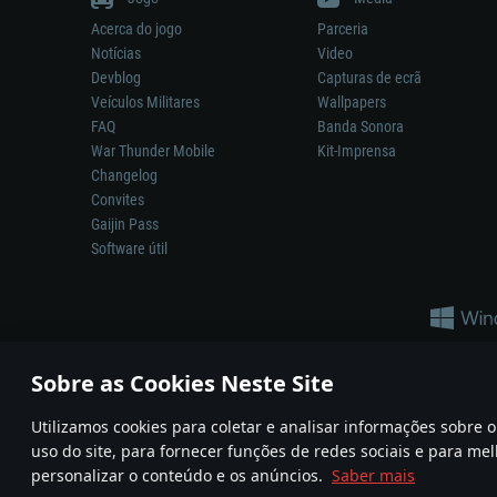
Acerca do jogo
Parceria
Notícias
Video
Devblog
Capturas de ecrã
Veículos Militares
Wallpapers
FAQ
Banda Sonora
War Thunder Mobile
Kit-Imprensa
Changelog
Convites
Gaijin Pass
Software útil
Sobre as Cookies Neste Site
Utilizamos cookies para coletar e analisar informações sobre
A reprodução de qualquer sistema de armas ou veículo neste jogo n
uso do site, para fornecer funções de redes sociais e para mel
© 2011—2026 Gaijin Games Kft. All trademarks, logos and brand na
personalizar o conteúdo e os anúncios.
Saber mais
Termos e condições
Termos de Serviço