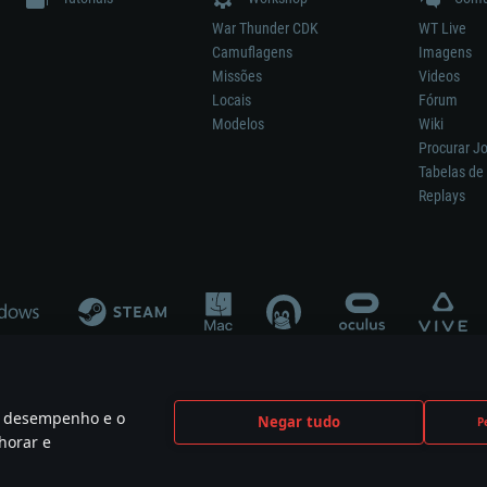
War Thunder CDK
WT Live
Camuflagens
Imagens
Missões
Videos
Locais
Fórum
Modelos
Wiki
Procurar J
Tabelas de 
Replays
 o desempenho e o
Negar tudo
P
ão significa participação no desenvolvimento, patrocínio ou aval do respetivo co
horar e
mes are the property of their respective owners.
Política de Privacidade