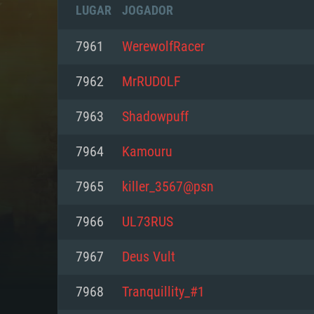
LUGAR
JOGADOR
7961
WerewolfRacer
7962
MrRUD0LF
7963
Shadowpuff
7964
Kamouru
7965
killer_3567@psn
7966
UL73RUS
REQUE
7967
Deus Vult
7968
Tranquillity_#1
PC