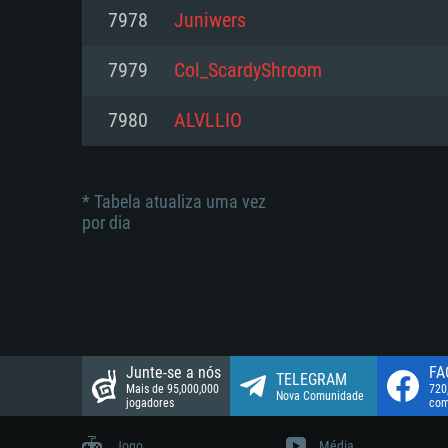
suportada: 720p.
Disco: 23,1 GB
7978
Juniwers
Network: Internet de banda larga
Network: Internet de banda larga
7979
Col_ScardyShroom
Disco: 21,5 GB
Disco: 21,5 GB
7980
ALVLLIO
* Tabela atualiza uma vez
por dia
Junte-se a nós
FA
TELEGRAM
Mais de 95,000,000
720
Nova Comunidade
jogadores
com
Jogo
Média