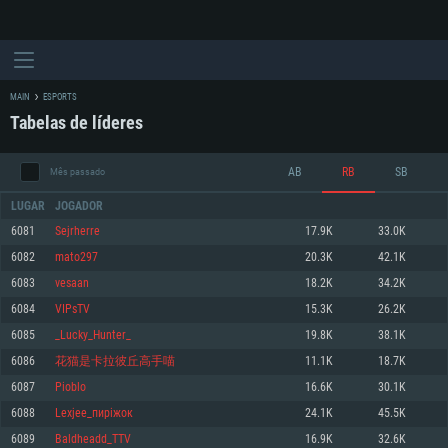
MAIN
ESPORTS
Tabelas de líderes
AB
RB
SB
Mês passado
LUGAR
JOGADOR
6081
Sejrherre
17.9K
33.0K
6082
mato297
20.3K
42.1K
REQUERIMENTOS DE SISTEMA
6083
vesaan
18.2K
34.2K
6084
VIPsTV
15.3K
26.2K
PC
MAC
6085
_Lucky_Hunter_
19.8K
38.1K
Linux
6086
花猫是卡拉彼丘高手喵
11.1K
18.7K
Mínimo
Mínimo
Mínimo
6087
Pioblo
16.6K
30.1K
Sistema Operativo: Windows 10 (64 bit)
Sistema Operativo: Mac OS Big Sur 11.0 ou versão mais recente
Sistema Operativo: Distribuições mais modernas do Linux de 64bit
6088
Lexjee_пиріжок
24.1K
45.5K
6089
Baldheadd_TTV
16.9K
32.6K
Processador: Dual-Core 2.2 GHz
Processador: Core i5 2.2GHz mínimo (Intel Xeon não suportado)
Processador: Dual-Core 2.4 GHz