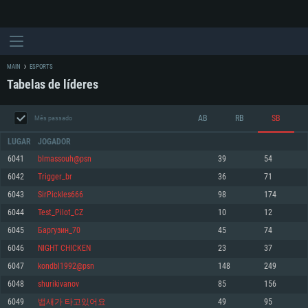
MAIN
ESPORTS
Tabelas de líderes
AB
RB
SB
Mês passado
LUGAR
JOGADOR
6041
blmassouh@psn
39
54
6042
Trigger_br
36
71
REQUERIMENTOS DE SISTEMA
6043
SirPickles666
98
174
6044
Test_Pilot_CZ
10
12
PC
MAC
6045
Баргузин_70
45
74
Linux
6046
NIGHT CHICKEN
23
37
Mínimo
Mínimo
Mínimo
6047
kondbl1992@psn
148
249
Sistema Operativo: Windows 10 (64 bit)
Sistema Operativo: Mac OS Big Sur 11.0 ou versão mais recente
Sistema Operativo: Distribuições mais modernas do Linux de 64bit
6048
shurikivanov
85
156
6049
뱁새가 타고있어요
49
95
Processador: Dual-Core 2.2 GHz
Processador: Core i5 2.2GHz mínimo (Intel Xeon não suportado)
Processador: Dual-Core 2.4 GHz