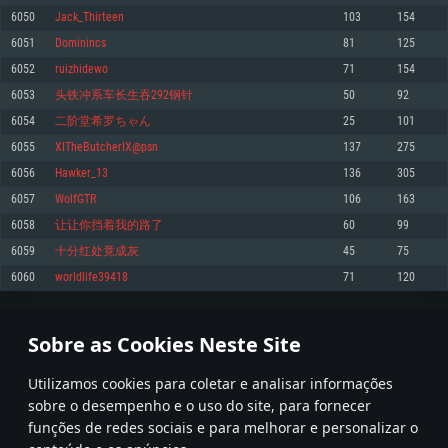
6050
Jack_Thirteen
103
154
Memória: 4GB
Memória: 6 GB
Memória: 4 GB
6051
Dominincs
81
125
Placa Gráfica: Placa com DirectX 11: AMD Radeon 77XX / NVIDIA GeForce
Placa Gráfica: Intel Iris Pro 5200 (Mac), equivalentes AMD/Nvidia para Mac.
Placa Gráfica: NVIDIA 660 com os drivers mais recentes (não mais de 6
GTX 660. Resolução mínima suportada: 720p
Resolução mínima suportada: 720p com suporte Metal.
meses) / equivalentes AMD com os drivers mais recentes com suporte
6052
ruizhidewo
71
154
Vulkan (não mais de 6 meses); Resolução mínima suportada: 720p.
Network: Internet de banda larga.
Network: Internet de banda larga.
6053
头铁冲系车长生吞292钢针
50
92
Network: Internet de banda larga.
Disco: 23,1 GB
Disco: 21,5 GB
6054
二阶堂希罗ちゃん
25
101
Disco: 21,5 GB
6055
XITheButcherIX@psn
137
275
Recomendado
Recomendado
Recomendado
6056
Hawker_13
136
305
Sistema Operativo: Windows 10/11 (64 bit)
Sistema Operativo: Mac OS Big Sur 11.0 ou versão mais recente
Sistema Operativo: Ubuntu 20.04 64bit
6057
WolfGTR
106
163
Processador: Intel Core i5, Ryzen 5 3600 ou superior
Processador: Core i7 (Intel Xeon não suportado)
6058
让让你挡着我的路了
60
99
Processador: Intel Core i7
Memória: 16 GB ou mais
Memória: 8 GB
6059
十分红处竟成灰
45
75
Memória: 16 GB
Placa Gráfica: Placa com DirectX 11 ou superior; Nvidia GeForce 1060 ou
Placa Gráfica: Radeon Vega II ou superior com suporte Metal.
6060
worldlife39418
71
120
superior, Radeon RX 570 ou superior
Placa Gráfica: NVIDIA 1060 com os drivers mais recentes (não mais de 6
Network: Internet de banda larga.
meses) / equivalentes AMD (Radeon RX 570) com os drivers mais recentes
Network: Internet de banda larga.
(não mais de 6 meses) com suporte Vulkan.
Disco: 60,2 GB
302
303
304
403
Disco: 75,9 GB
Network: Internet de banda larga.
Sobre as Cookies Neste Site
Disco: 60,2 GB
* Tabela atualiza uma vez por dia
Utilizamos cookies para coletar e analisar informações
sobre o desempenho e o uso do site, para fornecer
funções de redes sociais e para melhorar e personalizar o