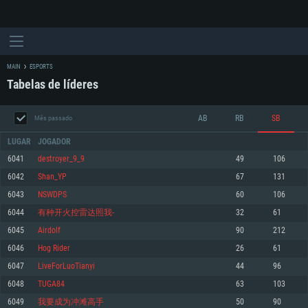
MAIN
ESPORTS
Tabelas de líderes
AB
RB
SB
Mês passado
LUGAR
JOGADOR
6041
destroyer_9_9
49
106
6042
Shan_YP
67
131
REQUERIMENTOS DE SISTEMA
6043
NSWDPS
60
106
6044
有种开火控雷达照我-
32
61
PC
MAC
6045
Airdolf
90
212
Linux
6046
Hog Rider
26
61
Mínimo
Mínimo
Mínimo
6047
LiveForLuoTianyi
44
96
Sistema Operativo: Windows 10 (64 bit)
Sistema Operativo: Mac OS Big Sur 11.0 ou versão mais recente
Sistema Operativo: Distribuições mais modernas do Linux de 64bit
6048
TUGA84
63
103
6049
我要成为冲滩高手
50
90
Processador: Dual-Core 2.2 GHz
Processador: Core i5 2.2GHz mínimo (Intel Xeon não suportado)
Processador: Dual-Core 2.4 GHz