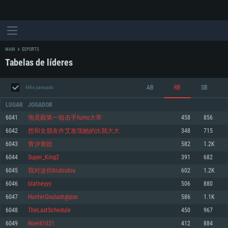
MAIN
ESPORTS
Tabelas de líderes
AB
RB
SB
Mês passado
LUGAR
JOGADOR
6041
地灵殿第一狙击手fumo大帝
458
856
6042
想和女朋友作艾发现她的比我大大
348
715
REQUERIMENTOS DE SISTEMA
6043
青汐青皓
582
1.2K
6044
Super_King2
391
682
PC
MAC
6045
我对这你biubiubiu
602
1.2K
Linux
6046
blatneyyy
506
880
Mínimo
Mínimo
Mínimo
6047
HunterGoulash@psn
586
1.1K
Sistema Operativo: Windows 10 (64 bit)
Sistema Operativo: Mac OS Big Sur 11.0 ou versão mais recente
Sistema Operativo: Distribuições mais modernas do Linux de 64bit
6048
TheLastSchedule
450
967
6049
Noel41021
412
884
Processador: Dual-Core 2.2 GHz
Processador: Core i5 2.2GHz mínimo (Intel Xeon não suportado)
Processador: Dual-Core 2.4 GHz