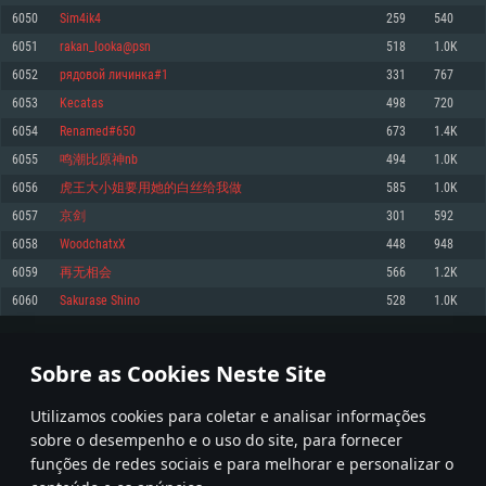
6050
Sim4ik4
259
540
Memória: 4GB
Memória: 6 GB
Memória: 4 GB
6051
rakan_looka@psn
518
1.0K
Placa Gráfica: Placa com DirectX 11: AMD Radeon 77XX / NVIDIA GeForce
Placa Gráfica: Intel Iris Pro 5200 (Mac), equivalentes AMD/Nvidia para Mac.
Placa Gráfica: NVIDIA 660 com os drivers mais recentes (não mais de 6
GTX 660. Resolução mínima suportada: 720p
Resolução mínima suportada: 720p com suporte Metal.
meses) / equivalentes AMD com os drivers mais recentes com suporte
6052
рядовой личинка#1
331
767
Vulkan (não mais de 6 meses); Resolução mínima suportada: 720p.
Network: Internet de banda larga.
Network: Internet de banda larga.
6053
Kecatas
498
720
Network: Internet de banda larga.
Disco: 23,1 GB
Disco: 21,5 GB
6054
Renamed#650
673
1.4K
Disco: 21,5 GB
6055
鸣潮比原神nb
494
1.0K
Recomendado
Recomendado
Recomendado
6056
虎王大小姐要用她的白丝给我做
585
1.0K
Sistema Operativo: Windows 10/11 (64 bit)
Sistema Operativo: Mac OS Big Sur 11.0 ou versão mais recente
Sistema Operativo: Ubuntu 20.04 64bit
6057
京剑
301
592
Processador: Intel Core i5, Ryzen 5 3600 ou superior
Processador: Core i7 (Intel Xeon não suportado)
6058
WoodchatxX
448
948
Processador: Intel Core i7
Memória: 16 GB ou mais
Memória: 8 GB
6059
再无相会
566
1.2K
Memória: 16 GB
Placa Gráfica: Placa com DirectX 11 ou superior; Nvidia GeForce 1060 ou
Placa Gráfica: Radeon Vega II ou superior com suporte Metal.
6060
Sakurase Shino
528
1.0K
superior, Radeon RX 570 ou superior
Placa Gráfica: NVIDIA 1060 com os drivers mais recentes (não mais de 6
Network: Internet de banda larga.
meses) / equivalentes AMD (Radeon RX 570) com os drivers mais recentes
Network: Internet de banda larga.
(não mais de 6 meses) com suporte Vulkan.
Disco: 60,2 GB
302
303
304
403
Disco: 75,9 GB
Network: Internet de banda larga.
Sobre as Cookies Neste Site
Disco: 60,2 GB
* Tabela atualiza uma vez por dia
Utilizamos cookies para coletar e analisar informações
sobre o desempenho e o uso do site, para fornecer
funções de redes sociais e para melhorar e personalizar o