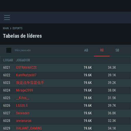
MAIN
ESPORTS
Tabelas de líderes
AB
RB
SB
Mês passado
LUGAR
JOGADOR
6021
OSTRAVAKCZE
19.6K
34.3K
6022
Kamfkatze007
19.6K
39.1K
REQUERIMENTOS DE SISTEMA
6023
我是战争雷霆低手
19.6K
39.2K
6024
Mirage2999
19.6K
38.0K
PC
MAC
6025
__Kitos__
19.6K
31.5K
Linux
6026
LGGOLG
19.6K
39.7K
Mínimo
Mínimo
Mínimo
6027
Swweden
19.6K
36.8K
Sistema Operativo: Windows 10 (64 bit)
Sistema Operativo: Mac OS Big Sur 11.0 ou versão mais recente
Sistema Operativo: Distribuições mais modernas do Linux de 64bit
6028
areianaras
19.6K
32.3K
6029
VALIANT_GAMING
19.6K
34.1K
Processador: Dual-Core 2.2 GHz
Processador: Core i5 2.2GHz mínimo (Intel Xeon não suportado)
Processador: Dual-Core 2.4 GHz