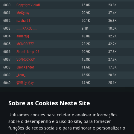
6030
CopyrightViolati
15.0K
23.8K
Memória: 4GB
Memória: 6 GB
Memória: 4 GB
6031
MeGypsy
20.9K
37.4K
Placa Gráfica: Placa com DirectX 11: AMD Radeon 77XX / NVIDIA GeForce
Placa Gráfica: Intel Iris Pro 5200 (Mac), equivalentes AMD/Nvidia para Mac.
Placa Gráfica: NVIDIA 660 com os drivers mais recentes (não mais de 6
GTX 660. Resolução mínima suportada: 720p
Resolução mínima suportada: 720p com suporte Metal.
meses) / equivalentes AMD com os drivers mais recentes com suporte
6032
isasha 21
20.1K
36.8K
Vulkan (não mais de 6 meses); Resolução mínima suportada: 720p.
Network: Internet de banda larga.
Network: Internet de banda larga.
6033
____KAKOJ___
9.1K
18.0K
Network: Internet de banda larga.
Disco: 23,1 GB
Disco: 21,5 GB
6034
andersjg
18.0K
32.2K
Disco: 21,5 GB
6035
MONGOl777
22.2K
42.2K
Recomendado
Recomendado
Recomendado
6036
Street_lamp_05
20.9K
37.8K
Sistema Operativo: Windows 10/11 (64 bit)
Sistema Operativo: Mac OS Big Sur 11.0 ou versão mais recente
Sistema Operativo: Ubuntu 20.04 64bit
6037
VONROCKKY
15.8K
27.9K
Processador: Intel Core i5, Ryzen 5 3600 ou superior
Processador: Core i7 (Intel Xeon não suportado)
6038
JhonXander
11.6K
17.8K
Processador: Intel Core i7
Memória: 16 GB ou mais
Memória: 8 GB
6039
_kcm_
16.5K
20.8K
Memória: 16 GB
Placa Gráfica: Placa com DirectX 11 ou superior; Nvidia GeForce 1060 ou
Placa Gráfica: Radeon Vega II ou superior com suporte Metal.
6040
森島はるか
14.9K
25.1K
superior, Radeon RX 570 ou superior
Placa Gráfica: NVIDIA 1060 com os drivers mais recentes (não mais de 6
Network: Internet de banda larga.
meses) / equivalentes AMD (Radeon RX 570) com os drivers mais recentes
Network: Internet de banda larga.
(não mais de 6 meses) com suporte Vulkan.
Disco: 60,2 GB
301
302
303
402
Disco: 75,9 GB
Network: Internet de banda larga.
Sobre as Cookies Neste Site
Disco: 60,2 GB
* Tabela atualiza uma vez por dia
Utilizamos cookies para coletar e analisar informações
sobre o desempenho e o uso do site, para fornecer
funções de redes sociais e para melhorar e personalizar o