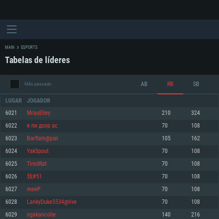
MAIN
ESPORTS
Tabelas de líderes
AB
RB
SB
Mês passado
LUGAR
JOGADOR
6021
MrauElley
210
324
6022
я пи доор ас
70
108
REQUERIMENTOS DE SISTEMA
6023
Barflam@psn
105
162
6024
YakSpout
70
108
PC
MAC
6025
TiredRat
70
108
Linux
6026
我#51
70
108
Mínimo
Mínimo
Mínimo
6027
meeP
70
108
Sistema Operativo: Windows 10 (64 bit)
Sistema Operativo: Mac OS Big Sur 11.0 ou versão mais recente
Sistema Operativo: Distribuições mais modernas do Linux de 64bit
6028
LankyDuke5534@live
70
108
6029
ngakancolle
140
216
Processador: Dual-Core 2.2 GHz
Processador: Core i5 2.2GHz mínimo (Intel Xeon não suportado)
Processador: Dual-Core 2.4 GHz