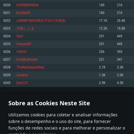
6030
KONOMISHADA
140
216
Memória: 4GB
Memória: 6 GB
Memória: 4 GB
6031
Bezdar69
140
216
Placa Gráfica: Placa com DirectX 11: AMD Radeon 77XX / NVIDIA GeForce
Placa Gráfica: Intel Iris Pro 5200 (Mac), equivalentes AMD/Nvidia para Mac.
Placa Gráfica: NVIDIA 660 com os drivers mais recentes (não mais de 6
GTX 660. Resolução mínima suportada: 720p
Resolução mínima suportada: 720p com suporte Metal.
meses) / equivalentes AMD com os drivers mais recentes com suporte
6032
LAMMPS神经网分子动力学模拟
17.1K
26.4K
Vulkan (não mais de 6 meses); Resolução mínima suportada: 720p.
Network: Internet de banda larga.
Network: Internet de banda larga.
6033
月島しじま
12.2K
18.8K
Network: Internet de banda larga.
Disco: 23,1 GB
Disco: 21,5 GB
6034
Gallr
291
449
Disco: 21,5 GB
6035
tomoe445
291
449
Recomendado
Recomendado
Recomendado
6036
9x83x9
256
395
Sistema Operativo: Windows 10/11 (64 bit)
Sistema Operativo: Mac OS Big Sur 11.0 ou versão mais recente
Sistema Operativo: Ubuntu 20.04 64bit
6037
IronMushroom
221
341
Processador: Intel Core i5, Ryzen 5 3600 ou superior
Processador: Core i7 (Intel Xeon não suportado)
6038
TheRealHappyMeal
2.1K
3.3K
Processador: Intel Core i7
Memória: 16 GB ou mais
Memória: 8 GB
6039
aomano
1.3K
2.0K
Memória: 16 GB
Placa Gráfica: Placa com DirectX 11 ou superior; Nvidia GeForce 1060 ou
Placa Gráfica: Radeon Vega II ou superior com suporte Metal.
6040
Dolo101
2.9K
4.5K
superior, Radeon RX 570 ou superior
Placa Gráfica: NVIDIA 1060 com os drivers mais recentes (não mais de 6
Network: Internet de banda larga.
meses) / equivalentes AMD (Radeon RX 570) com os drivers mais recentes
Network: Internet de banda larga.
(não mais de 6 meses) com suporte Vulkan.
Disco: 60,2 GB
301
302
303
402
Disco: 75,9 GB
Network: Internet de banda larga.
Sobre as Cookies Neste Site
Disco: 60,2 GB
* Tabela atualiza uma vez por dia
Utilizamos cookies para coletar e analisar informações
sobre o desempenho e o uso do site, para fornecer
funções de redes sociais e para melhorar e personalizar o