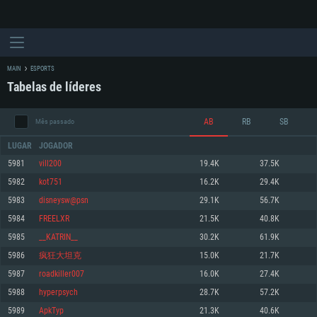
MAIN
ESPORTS
Tabelas de líderes
AB
RB
SB
Mês passado
LUGAR
JOGADOR
5981
vill200
19.4K
37.5K
5982
kot751
16.2K
29.4K
REQUERIMENTOS DE SISTEMA
5983
disneysw@psn
29.1K
56.7K
5984
FREELXR
21.5K
40.8K
PC
MAC
5985
__KATRIN__
30.2K
61.9K
Linux
5986
疯狂大坦克
15.0K
21.7K
Mínimo
Mínimo
Mínimo
5987
roadkiller007
16.0K
27.4K
Sistema Operativo: Windows 10 (64 bit)
Sistema Operativo: Mac OS Big Sur 11.0 ou versão mais recente
Sistema Operativo: Distribuições mais modernas do Linux de 64bit
5988
hyperpsych
28.7K
57.2K
5989
ApkTyp
21.3K
40.6K
Processador: Dual-Core 2.2 GHz
Processador: Core i5 2.2GHz mínimo (Intel Xeon não suportado)
Processador: Dual-Core 2.4 GHz